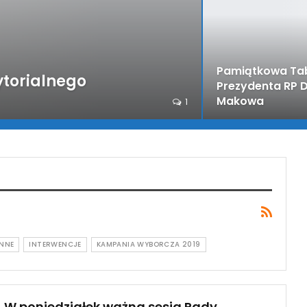
Pamiątkowa Tab
ytorialnego
Prezydenta RP D
Makowa
1
INNE
INTERWENCJE
KAMPANIA WYBORCZA 2019
W poniedziałek ważna sesja Rady