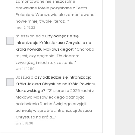
zamontowane nie zniszczalne
drewniane fotele pozyskane z Teatru
Polonia w Warszawie ale zamontowano
nowe mniej trwałe i teraz…
”
mar 2, 15:22
mieszkaniec
o
Czy odbędzie się
Intronizacja Króla Jezusa Chrystusa na
Króla Powiatu Makowskiego?
: “
Choroba
to jest, czy opętanie. Zło dobrem
zwyciężaj, i niech tak zostanie.
”
wrz 11, 12:50
Joszua
o
Czy odbędzie się Intronizacja
Króla Jezusa Chrystusa na Króla Powiatu
Makowskiego?
: “
21 sierpnia 2025 radni z
Makowa Mazowieckiego doznając
natchnienia Ducha Świętego przyjęli
uchwałę w sprawie „intronizacji Jezusa
Chrystusa na króla…
”
wrz 1, 18:38