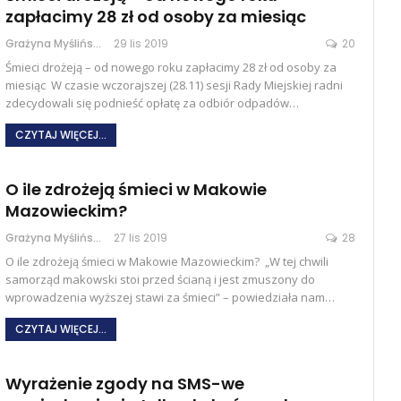
zapłacimy 28 zł od osoby za miesiąc
Grażyna Myślińska
29 lis 2019
20
Śmieci drożeją – od nowego roku zapłacimy 28 zł od osoby za
miesiąc W czasie wczorajszej (28.11) sesji Rady Miejskiej radni
zdecydowali się podnieść opłatę za odbiór odpadów…
CZYTAJ WIĘCEJ...
O ile zdrożeją śmieci w Makowie
Mazowieckim?
Grażyna Myślińska
27 lis 2019
28
O ile zdrożeją śmieci w Makowie Mazowieckim? „W tej chwili
samorząd makowski stoi przed ścianą i jest zmuszony do
wprowadzenia wyższej stawi za śmieci” – powiedziała nam…
CZYTAJ WIĘCEJ...
Wyrażenie zgody na SMS-we