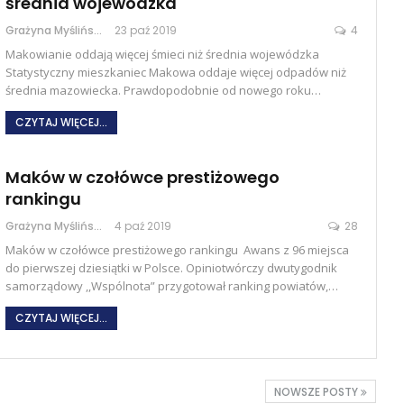
średnia wojewódzka
Grażyna Myślińska
23 paź 2019
4
Makowianie oddają więcej śmieci niż średnia wojewódzka
Statystyczny mieszkaniec Makowa oddaje więcej odpadów niż
średnia mazowiecka. Prawdopodobnie od nowego roku…
CZYTAJ WIĘCEJ...
Maków w czołówce prestiżowego
rankingu
Grażyna Myślińska
4 paź 2019
28
Maków w czołówce prestiżowego rankingu Awans z 96 miejsca
do pierwszej dziesiątki w Polsce. Opiniotwórczy dwutygodnik
samorządowy ,,Wspólnota” przygotował ranking powiatów,…
CZYTAJ WIĘCEJ...
NOWSZE POSTY