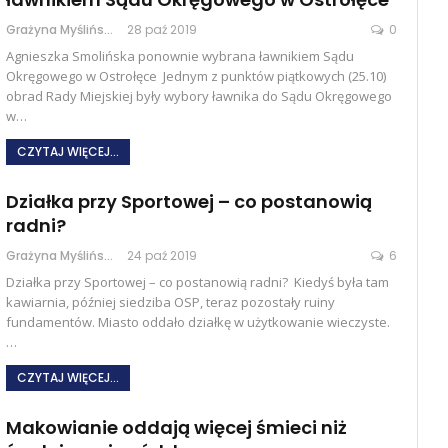
Grażyna Myślińska
28 paź 2019
0
Agnieszka Smolińska ponownie wybrana ławnikiem Sądu
Okręgowego w Ostrołęce Jednym z punktów piątkowych (25.10)
obrad Rady Miejskiej były wybory ławnika do Sądu Okręgowego
w…
CZYTAJ WIĘCEJ...
Działka przy Sportowej – co postanowią
radni?
Grażyna Myślińska
24 paź 2019
6
Działka przy Sportowej – co postanowią radni? Kiedyś była tam
kawiarnia, później siedziba OSP, teraz pozostały ruiny
fundamentów. Miasto oddało działkę w użytkowanie wieczyste.
…
CZYTAJ WIĘCEJ...
Makowianie oddają więcej śmieci niż