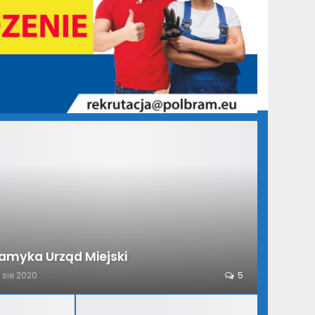
amyka Urząd Miejski
1 sie 2020
5