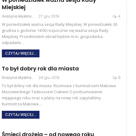
Miejskiej
Grażyna Myślińska
27 gru 2019
4
W poniedziałek ważna sesja Rady Miejskiej W poniedziałek 30
grudnia o godzinie 14:00 rozpocznie się ważna sesja Rady
Miejskiej. Przedmiotem obrad będzie m.in. gospodarka
odpadami…
CZYTAJ WIĘCEJ...
To był dobry rok dla miasta
Grażyna Myślińska
24 gru 2019
9
To był dobry rok dla miasta Rozmowa z burmistrzem Makowa
Mazowieckiego Tadeuszem Ciakiem O podsumowanie
mijającego roku oraz o plany na nowy rok zapytaliśmy
burmistrza Makowa…
CZYTAJ WIĘCEJ...
Śmieci drożeją – od nowego roku