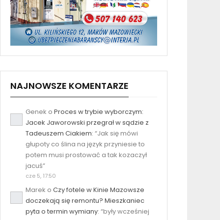
NAJNOWSZE KOMENTARZE
Genek
o
Proces w trybie wyborczym:
Jacek Jaworowski przegrał w sądzie z
Tadeuszem Ciakiem
: “
Jak się mówi
głupoty co ślina na język przyniesie to
potem musi prostować a tak kozaczył
jacuś
”
cze 5, 17:50
Marek
o
Czy fotele w Kinie Mazowsze
doczekają się remontu? Mieszkaniec
pyta o termin wymiany
: “
były wcześniej