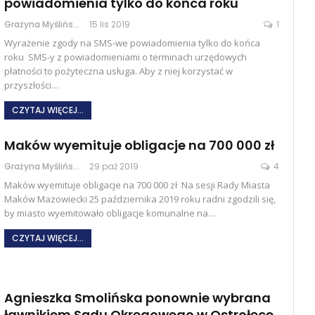
powiadomienia tylko do końca roku
Grażyna Myślińska
15 lis 2019
1
Wyrażenie zgody na SMS-we powiadomienia tylko do końca
roku SMS-y z powiadomieniami o terminach urzędowych
płatności to pożyteczna usługa. Aby z niej korzystać w
przyszłości…
CZYTAJ WIĘCEJ...
Maków wyemituje obligacje na 700 000 zł
Grażyna Myślińska
29 paź 2019
4
Maków wyemituje obligacje na 700 000 zł Na sesji Rady Miasta
Maków Mazowiecki 25 października 2019 roku radni zgodzili się,
by miasto wyemitowało obligacje komunalne na…
CZYTAJ WIĘCEJ...
Agnieszka Smolińska ponownie wybrana
ławnikiem Sądu Okręgowego w Ostrołęce