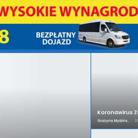
Koronawirus Z
Grażyna Myślińska
2