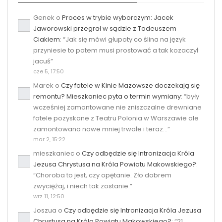
Genek
o
Proces w trybie wyborczym: Jacek
Jaworowski przegrał w sądzie z Tadeuszem
Ciakiem
: “
Jak się mówi głupoty co ślina na język
przyniesie to potem musi prostować a tak kozaczył
jacuś
”
cze 5, 17:50
Marek
o
Czy fotele w Kinie Mazowsze doczekają się
remontu? Mieszkaniec pyta o termin wymiany
: “
były
wcześniej zamontowane nie zniszczalne drewniane
fotele pozyskane z Teatru Polonia w Warszawie ale
zamontowano nowe mniej trwałe i teraz…
”
mar 2, 15:22
mieszkaniec
o
Czy odbędzie się Intronizacja Króla
Jezusa Chrystusa na Króla Powiatu Makowskiego?
:
“
Choroba to jest, czy opętanie. Zło dobrem
zwyciężaj, i niech tak zostanie.
”
wrz 11, 12:50
Joszua
o
Czy odbędzie się Intronizacja Króla Jezusa
Chrystusa na Króla Powiatu Makowskiego?
: “
21