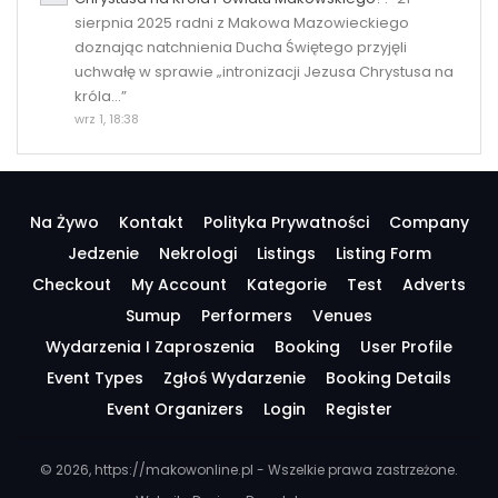
sierpnia 2025 radni z Makowa Mazowieckiego
doznając natchnienia Ducha Świętego przyjęli
uchwałę w sprawie „intronizacji Jezusa Chrystusa na
króla…
”
wrz 1, 18:38
Na Żywo
Kontakt
Polityka Prywatności
Company
Jedzenie
Nekrologi
Listings
Listing Form
Checkout
My Account
Kategorie
Test
Adverts
Sumup
Performers
Venues
Wydarzenia I Zaproszenia
Booking
User Profile
Event Types
Zgłoś Wydarzenie
Booking Details
Event Organizers
Login
Register
© 2026, https://makowonline.pl - Wszelkie prawa zastrzeżone.