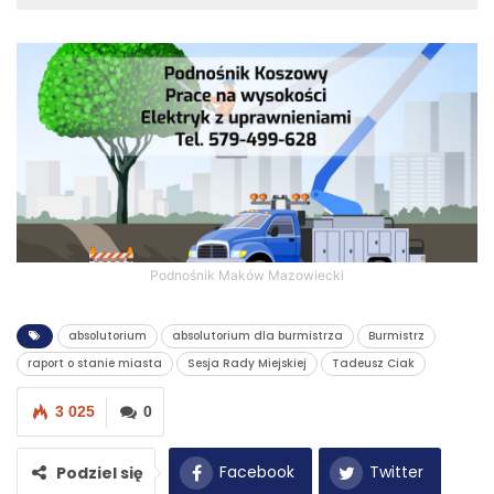
Podnośnik Maków Mazowiecki
absolutorium
absolutorium dla burmistrza
Burmistrz
raport o stanie miasta
Sesja Rady Miejskiej
Tadeusz Ciak
3 025
0
Facebook
Twitter
Podziel się