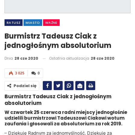
RATUSZ
MIASTO
WAŻNE
Burmistrz Tadeusz Ciak z
jednogłośnym absolutorium
Dnia
28 cze 2020
Ostatnia aktualizacja
28 cze 2020
3 025
0
Podziel się
Burmistrz Tadeusz Ciak z jednogłośnym
absolutorium
W czwartek 25 czerwca radni miejscy jednogłośnie
udzielili burmistrzowi Tadeuszowi Ciakowi wotum
zaufania i głosowali za absolutorium za rok 2019.
– Dziękuję Radnym za jednomyślność. Dziękuję za