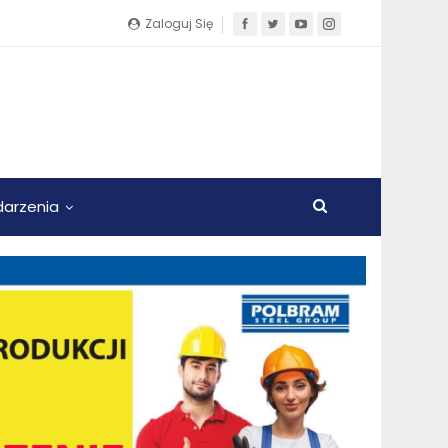
Zaloguj Się
arzenia