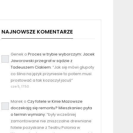
NAJNOWSZE KOMENTARZE
Genek
o
Proces w trybie wyborczym: Jacek
Jaworowski przegrał w sądzie z
Tadeuszem Ciakiem
: “
Jak się mówi głupoty
co ślina na język przyniesie to potem musi
prostować a tak kozaczył jacuś
”
cze 5, 17:50
Marek
o
Czy fotele w Kinie Mazowsze
doczekają się remontu? Mieszkaniec pyta
o termin wymiany
: “
były wcześniej
zamontowane nie zniszczalne drewniane
fotele pozyskane z Teatru Polonia w