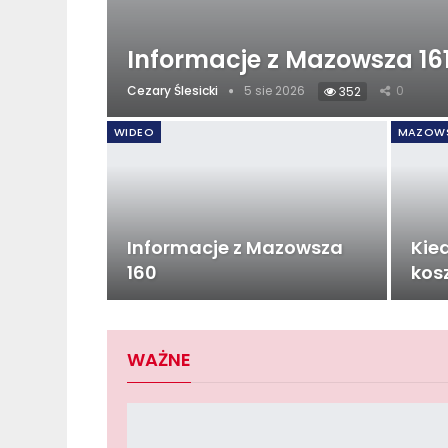
Informacje z Mazowsza 16
Cezary Ślesicki
5 sie 2026
0
352
WIDEO
MAZOW
Informacje z Mazowsza
Kied
160
kos
WAŻNE