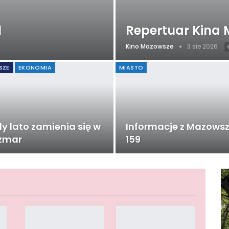
1
Repertuar Kina
Kino Mazowsze
3 sie 2026
SZE
EKONOMIA
MIASTO
y lato zamienia się w
Informacje z Mazows
zmar
159