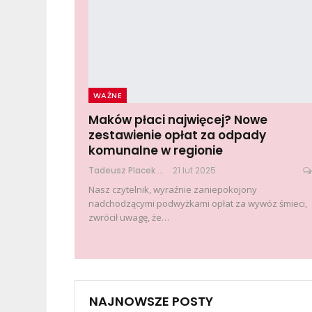
WAŻNE
Maków płaci najwięcej? Nowe
zestawienie opłat za odpady
komunalne w regionie
Tadeusz Placek
21 lut 2025
Nasz czytelnik, wyraźnie zaniepokojony
nadchodzącymi podwyżkami opłat za wywóz śmieci,
zwrócił uwagę, że
…
NAJNOWSZE POSTY