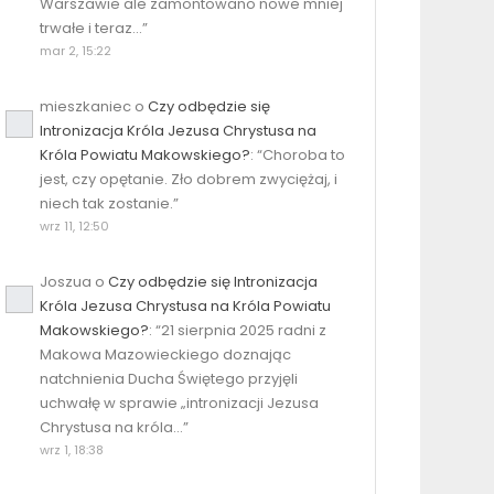
Warszawie ale zamontowano nowe mniej
trwałe i teraz…
”
mar 2, 15:22
mieszkaniec
o
Czy odbędzie się
Intronizacja Króla Jezusa Chrystusa na
Króla Powiatu Makowskiego?
: “
Choroba to
jest, czy opętanie. Zło dobrem zwyciężaj, i
niech tak zostanie.
”
wrz 11, 12:50
Joszua
o
Czy odbędzie się Intronizacja
Króla Jezusa Chrystusa na Króla Powiatu
Makowskiego?
: “
21 sierpnia 2025 radni z
Makowa Mazowieckiego doznając
natchnienia Ducha Świętego przyjęli
uchwałę w sprawie „intronizacji Jezusa
Chrystusa na króla…
”
wrz 1, 18:38