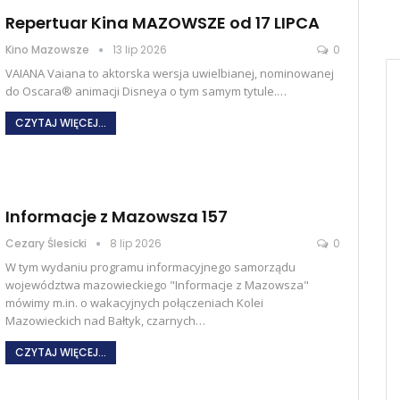
Repertuar Kina MAZOWSZE od 17 LIPCA
Kino Mazowsze
13 lip 2026
0
VAIANA Vaiana to aktorska wersja uwielbianej, nominowanej
do Oscara® animacji Disneya o tym samym tytule.
…
CZYTAJ WIĘCEJ...
Informacje z Mazowsza 157
Cezary Ślesicki
8 lip 2026
0
W tym wydaniu programu informacyjnego samorządu
województwa mazowieckiego "Informacje z Mazowsza"
mówimy m.in. o wakacyjnych połączeniach Kolei
Mazowieckich nad Bałtyk, czarnych
…
CZYTAJ WIĘCEJ...