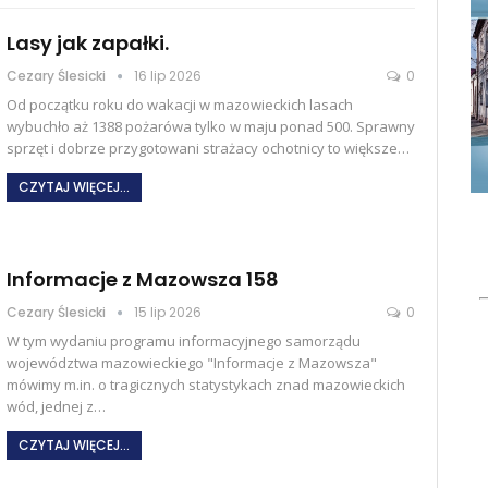
Lasy jak zapałki.
Cezary Ślesicki
16 lip 2026
0
Od początku roku do wakacji w mazowieckich lasach
wybuchło aż 1388 pożarówa tylko w maju ponad 500. Sprawny
sprzęt i dobrze przygotowani strażacy ochotnicy to większe
…
CZYTAJ WIĘCEJ...
Informacje z Mazowsza 158
Cezary Ślesicki
15 lip 2026
0
W tym wydaniu programu informacyjnego samorządu
województwa mazowieckiego "Informacje z Mazowsza"
mówimy m.in. o tragicznych statystykach znad mazowieckich
wód, jednej z
…
CZYTAJ WIĘCEJ...