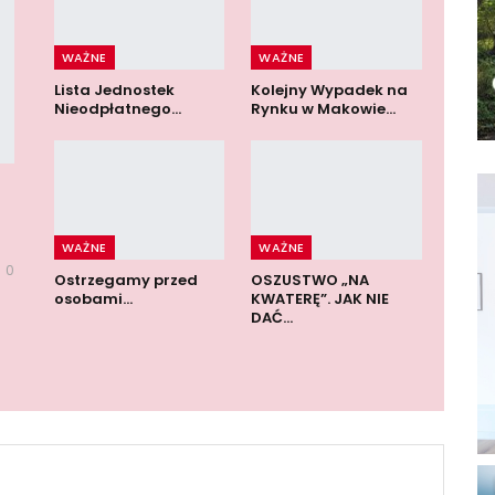
WAŻNE
WAŻNE
Lista Jednostek
Kolejny Wypadek na
Nieodpłatnego…
Rynku w Makowie…
WAŻNE
WAŻNE
0
Ostrzegamy przed
OSZUSTWO „NA
osobami…
KWATERĘ”. JAK NIE
DAĆ…