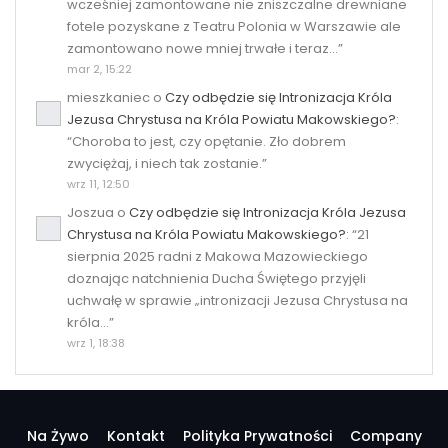
wcześniej zamontowane nie zniszczalne drewniane
fotele pozyskane z Teatru Polonia w Warszawie ale
zamontowano nowe mniej trwałe i teraz…
”
mar 2, 15:22
mieszkaniec
o
Czy odbędzie się Intronizacja Króla
Jezusa Chrystusa na Króla Powiatu Makowskiego?
:
“
Choroba to jest, czy opętanie. Zło dobrem
zwyciężaj, i niech tak zostanie.
”
wrz 11, 12:50
Joszua
o
Czy odbędzie się Intronizacja Króla Jezusa
Chrystusa na Króla Powiatu Makowskiego?
: “
21
sierpnia 2025 radni z Makowa Mazowieckiego
doznając natchnienia Ducha Świętego przyjęli
uchwałę w sprawie „intronizacji Jezusa Chrystusa na
króla…
”
wrz 1, 18:38
Na Żywo
Kontakt
Polityka Prywatności
Company