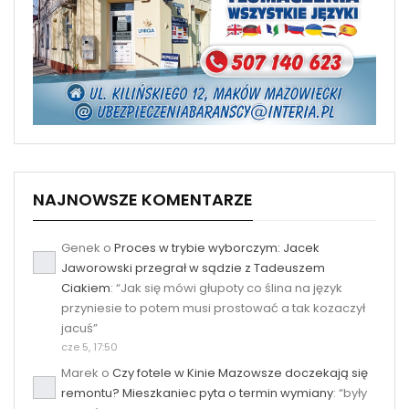
NAJNOWSZE KOMENTARZE
Genek
o
Proces w trybie wyborczym: Jacek
Jaworowski przegrał w sądzie z Tadeuszem
Ciakiem
: “
Jak się mówi głupoty co ślina na język
przyniesie to potem musi prostować a tak kozaczył
jacuś
”
cze 5, 17:50
Marek
o
Czy fotele w Kinie Mazowsze doczekają się
remontu? Mieszkaniec pyta o termin wymiany
: “
były