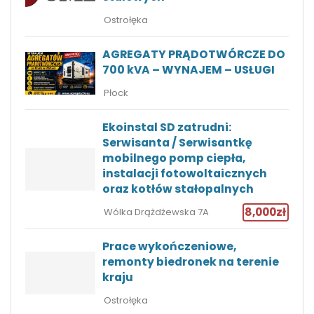
Ostrołęka
AGREGATY PRĄDOTWÓRCZE DO
700 kVA – WYNAJEM – USŁUGI
Płock
Ekoinstal SD zatrudni:
Serwisanta / Serwisantkę
mobilnego pomp ciepła,
instalacji fotowoltaicznych
oraz kotłów stałopalnych
8,000zł
Wólka Drążdżewska 7A
Prace wykończeniowe,
remonty biedronek na terenie
kraju
Ostrołęka