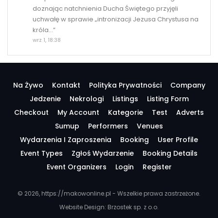
doznając natchnienia Ducha Świętego przyjęli
uchwałę w sprawie „intronizacji Jezusa Chrystusa na
króla…
”
wrz 1, 18:38
Na Żywo
Kontakt
Polityka Prywatności
Company
Jedzenie
Nekrologi
Listings
Listing Form
Checkout
My Account
Kategorie
Test
Adverts
Sumup
Performers
Venues
Wydarzenia I Zaproszenia
Booking
User Profile
Event Types
Zgłoś Wydarzenie
Booking Details
Event Organizers
Login
Register
© 2026, https://makowonline.pl - Wszelkie prawa zastrzeżone.
Website Design:
Brzostek sp. z o.o.