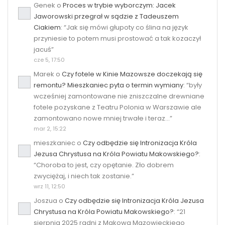
Genek
o
Proces w trybie wyborczym: Jacek
Jaworowski przegrał w sądzie z Tadeuszem
Ciakiem
: “
Jak się mówi głupoty co ślina na język
przyniesie to potem musi prostować a tak kozaczył
jacuś
”
cze 5, 17:50
Marek
o
Czy fotele w Kinie Mazowsze doczekają się
remontu? Mieszkaniec pyta o termin wymiany
: “
były
wcześniej zamontowane nie zniszczalne drewniane
fotele pozyskane z Teatru Polonia w Warszawie ale
zamontowano nowe mniej trwałe i teraz…
”
mar 2, 15:22
mieszkaniec
o
Czy odbędzie się Intronizacja Króla
Jezusa Chrystusa na Króla Powiatu Makowskiego?
:
“
Choroba to jest, czy opętanie. Zło dobrem
zwyciężaj, i niech tak zostanie.
”
wrz 11, 12:50
Joszua
o
Czy odbędzie się Intronizacja Króla Jezusa
Chrystusa na Króla Powiatu Makowskiego?
: “
21
sierpnia 2025 radni z Makowa Mazowieckiego