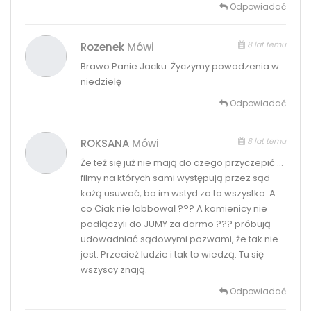
Odpowiadać
8 lat temu
Rozenek
Mówi
Brawo Panie Jacku. Życzymy powodzenia w
niedzielę
Odpowiadać
8 lat temu
ROKSANA
Mówi
Że też się już nie mają do czego przyczepić …
filmy na których sami występują przez sąd
każą usuwać, bo im wstyd za to wszystko. A
co Ciak nie lobbował ??? A kamienicy nie
podłączyli do JUMY za darmo ??? próbują
udowadniać sądowymi pozwami, że tak nie
jest. Przecież ludzie i tak to wiedzą. Tu się
wszyscy znają.
Odpowiadać