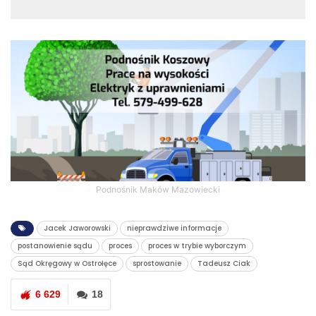
Podnośnik Maków Mazowiecki
Jacek Jaworowski
nieprawdziwe informacje
postanowienie sądu
proces
proces w trybie wyborczym
Sąd Okręgowy w Ostrołęce
sprostowanie
Tadeusz Ciak
6 629
18