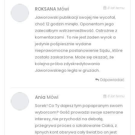
8 lat temu
ROKSANA
Mówi
Jaworowski publikacji swojej nie wycofał,
choć 12 godzin minęło. Oponentom jego
zalecałbym wstrzemieźliwość. Ostrożnie z
komentarzami . To nie jest żaden wyrok a
jedynie pośpiesznie wydane
nieprawomocne postanowienie Sądu , które
zostało zaskarżone. Może się okazać, że
kolejna próba zdyskredytowania
Jaworowskiego legła w gruzach.
Odpowiadać
8 lat temu
Ania
Mówi
Sorek! Co Ty dajesz tym popapranym swoim
wyborcom? Gość prowadzi swoje szemrane
interesy, nie przychodzi na debatę,
przegrywa proces o szkalowanie Ciaka, z
lipnych kont obsrywa cały świat bo on jest