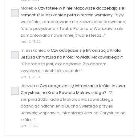
Marek
o
Czy fotele w Kinie Mazowsze doczekają się
remontu? Mieszkaniec pyta o termin wymiany
: “
były
wcześniej zamontowane nie zniszczalne drewniane
fotele pozyskane z Teatru Polonia w Warszawie ale
zamontowano nowe mniej trwałe i teraz…
”
mar 2, 15:22
mieszkaniec
o
Czy odbędzie się Intronizacja Króla
Jezusa Chrystusa na Króla Powiatu Makowskiego?
:
“
Choroba to jest, czy opętanie. Zło dobrem
zwyciężaj, i niech tak zostanie.
”
wrz 11, 12:50
Joszua
o
Czy odbędzie się Intronizacja Króla Jezusa
Chrystusa na Króla Powiatu Makowskiego?
: “
21
sierpnia 2025 radni z Makowa Mazowieckiego
doznając natchnienia Ducha Świętego przyjęli
uchwałę w sprawie „intronizacji Jezusa Chrystusa na
króla…
”
wrz 1, 18:38