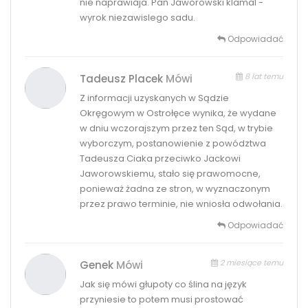
nie naprawiaja. Pan Jaworowski klamal -
wyrok niezawislego sadu.
Odpowiadać
8 lat temu
Tadeusz Placek
Mówi
Z informacji uzyskanych w Sądzie
Okręgowym w Ostrołęce wynika, że wydane
w dniu wczorajszym przez ten Sąd, w trybie
wyborczym, postanowienie z powództwa
Tadeusza Ciaka przeciwko Jackowi
Jaworowskiemu, stało się prawomocne,
ponieważ żadna ze stron, w wyznaczonym
przez prawo terminie, nie wniosła odwołania.
Odpowiadać
2 miesiące temu
Genek
Mówi
Jak się mówi głupoty co ślina na język
przyniesie to potem musi prostować