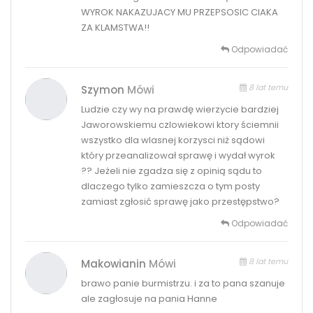
WYROK NAKAZUJACY MU PRZEPSOSIC CIAKA
ZA KLAMSTWA!!
Odpowiadać
8 lat temu
Szymon
Mówi
Ludzie czy wy na prawdę wierzycie bardziej
Jaworowskiemu czlowiekowi ktory ściemnii
wszystko dla wlasnej korzysci niż sądowi
który przeanalizował sprawę i wydał wyrok
?? Jeżeli nie zgadza się z opinią sądu to
dlaczego tylko zamieszcza o tym posty
zamiast zgłosić sprawę jako przestępstwo?
Odpowiadać
8 lat temu
Makowianin
Mówi
brawo panie burmistrzu. i za to pana szanuje
ale zagłosuje na pania Hanne