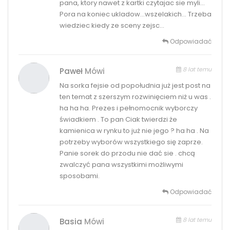
pana, ktory nawet z kartki czytajac sie myli…
Pora na koniec ukladow…wszelakich… Trzeba
wiedziec kiedy ze sceny zejsc…
Odpowiadać
8 lat temu
Paweł
Mówi
Na sorka fejsie od popołudnia już jest post na
ten temat z szerszym rozwinięciem niż u was .
ha ha ha. Prezes i pełnomocnik wyborczy
świadkiem . To pan Ciak twierdzi że
kamienica w rynku to już nie jego ? ha ha . Na
potrzeby wyborów wszystkiego się zaprze.
Panie sorek do przodu nie dać sie . chcą
zwalczyć pana wszystkimi możliwymi
sposobami.
Odpowiadać
8 lat temu
Basia
Mówi