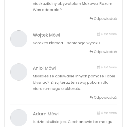
nieskazitelny obywatelem Makowa. Rozum
Was odebrało?
Odpowiadać
8 lat temu
Wojtek
Mówi
Sorek to kłamca…. sentencja wyroku….
Odpowiadać
8 lat temu
Aniol
Mówi
Myslales ze opluwanie innych pomoze Tobie
blysnac? Zlizuj teraz ten swoj pokarm dla
nierozumnego elektoratu.
Odpowiadać
8 lat temu
Adam
Mówi
Ludzie okulista jest Ciechanowie bo mozgu