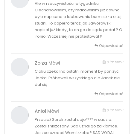
Ale w rzeczywistości w tygodniku
Ciechanowskim, czy makowskim już dawno
było napisane o lobbowaniu burmistrza o tej
studni. To dopiero teraz jak Jaworowski
napisał już kiedy , to on go do sądu podał ? O
ironio. Wcześniej nie protestował ?
Odpowiadać
8 lat temu
Zołza
Mówi
Ciaku czekał na ostatni moment by poniżyć
Jacka. Próbowali wszystkiego ale Jacek nie
dał się
Odpowiadać
8 lat temu
Aniol
Mówi
Przecież Sorek zostal doje**** w sadzie.
Zostal zniszczony. Sad uznal go za kłamce.
Jeszce czegoś Wam trzeba? SĄD WYDAL