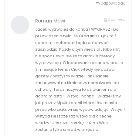
Odpowiadać
8 lat temu
Roman
Mówi
Jacek wytrwałeś do końca ! WYGRASZ ! Do
przewidzenia było, że Ci na finiszu jakimiś
ubeckimi metodami będą próbować
zaszkodzić. Każdy o tym wiedział , tylko nikt
nie spodziewał sie że to aż takie metody
wykorzystają. O lobbowaniu pisano w prasie
3 miesiące temu i Ciak wtedy nie pozwał
gazety ? Wszyscy widzieli jak Ciak się
zachowywał na filmie przy namaiwaniu do
uchwały. Teraz nazywa to działaniem dla
dobra miasta ? Wstyd i hańba ! Widzieliśmy
jak prezez Mpuku bronił interesów miasta
przeciwko ciakowi się wypowiadająć. Wstyd !
Wstydd i jeszcze raz wstyd dla obecnej
władzy ! Jeszcze troszkę i już po Was
zostanie tylko smród w urzędzie.