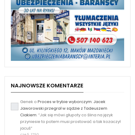
NAJNOWSZE KOMENTARZE
Genek
o
Proces w trybie wyborczym: Jacek
Jaworowski przegrał w sądzie z Tadeuszem
Ciakiem
: “
Jak się mówi głupoty co ślina na język
przyniesie to potem musi prostować a tak kozaczył
jacuś
”
cze 5, 17:50