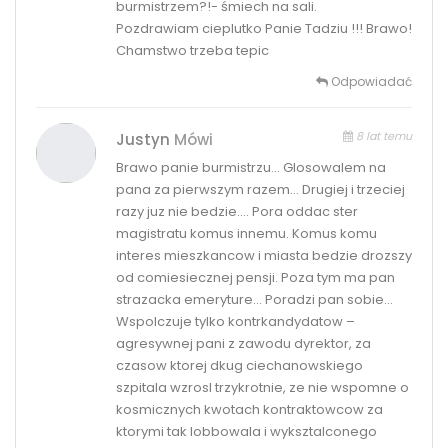
burmistrzem?!- śmiech na sali.
Pozdrawiam cieplutko Panie Tadziu !!! Brawo!
Chamstwo trzeba tepic
Odpowiadać
8 lat temu
Justyn
Mówi
Brawo panie burmistrzu… Glosowalem na
pana za pierwszym razem… Drugiej i trzeciej
razy juz nie bedzie…. Pora oddac ster
magistratu komus innemu. Komus komu
interes mieszkancow i miasta bedzie drozszy
od comiesiecznej pensji. Poza tym ma pan
strazacka emeryture… Poradzi pan sobie…
Wspolczuje tylko kontrkandydatow –
agresywnej pani z zawodu dyrektor, za
czasow ktorej dkug ciechanowskiego
szpitala wzrosl trzykrotnie, ze nie wspomne o
kosmicznych kwotach kontraktowcow za
ktorymi tak lobbowala i wyksztalconego