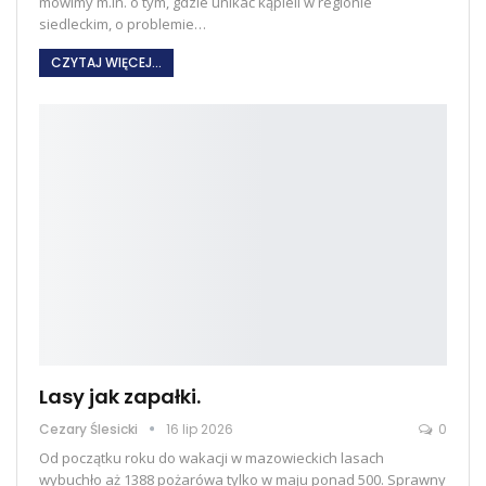
mówimy m.in. o tym, gdzie unikać kąpieli w regionie
siedleckim, o problemie
…
CZYTAJ WIĘCEJ...
Lasy jak zapałki.
Cezary Ślesicki
16 lip 2026
0
Od początku roku do wakacji w mazowieckich lasach
wybuchło aż 1388 pożarówa tylko w maju ponad 500. Sprawny