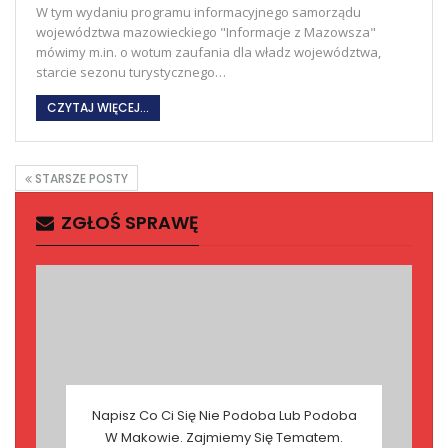
W tym wydaniu programu informacyjnego samorządu
województwa mazowieckiego "Informacje z Mazowsza"
mówimy m.in. o wotum zaufania dla władz województwa,
starcie sezonu turystycznego
…
CZYTAJ WIĘCEJ...
STARSZE POSTY
ZGŁOŚ SPRAWĘ
Napisz Co Ci Się Nie Podoba Lub Podoba
W Makowie. Zajmiemy Się Tematem.