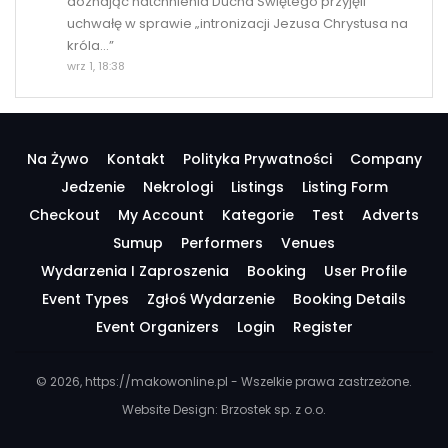
doznając natchnienia Ducha Świętego przyjęli
uchwałę w sprawie „intronizacji Jezusa Chrystusa na
króla…
”
wrz 1, 18:38
Na Żywo
Kontakt
Polityka Prywatności
Company
Jedzenie
Nekrologi
Listings
Listing Form
Checkout
My Account
Kategorie
Test
Adverts
Sumup
Performers
Venues
Wydarzenia I Zaproszenia
Booking
User Profile
Event Types
Zgłoś Wydarzenie
Booking Details
Event Organizers
Login
Register
© 2026, https://makowonline.pl - Wszelkie prawa zastrzeżone.
Website Design:
Brzostek sp. z o.o.