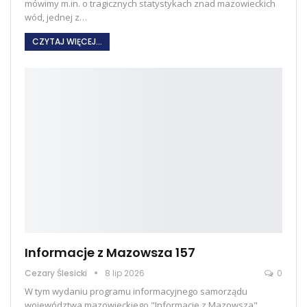
mówimy m.in. o tragicznych statystykach znad mazowieckich
wód, jednej z
…
CZYTAJ WIĘCEJ...
Informacje z Mazowsza 157
Cezary Ślesicki
8 lip 2026
0
W tym wydaniu programu informacyjnego samorządu
województwa mazowieckiego "Informacje z Mazowsza"