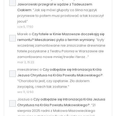
Jaworowski przegrał w sądzie z Tadeuszem
Ciakiem
: “
Jak się mówi głupoty co ślina na język
przyniesie to potem musi prostować a tak kozaczył
jacuś
”
cze 5, 17:50
Marek
o
Czy fotele w Kinie Mazowsze doczekają się
remontu? Mieszkaniec pyta o termin wymiany
: “
były
wcześniej zamontowane nie zniszczalne drewniane
fotele pozyskane z Teatru Polonia w Warszawie ale
zamontowano nowe mniej trwałe i teraz…
”
mar 2, 15:22
mieszkaniec
o
Czy odbędzie się Intronizacja Króla
Jezusa Chrystusa na Króla Powiatu Makowskiego?
:
“
Choroba to jest, czy opętanie. Zło dobrem
zwyciężaj, i niech tak zostanie.
”
wrz 11, 12:50
Joszua
o
Czy odbędzie się Intronizacja Króla Jezusa
Chrystusa na Króla Powiatu Makowskiego?
: “
21
sierpnia 2025 radni z Makowa Mazowieckiego