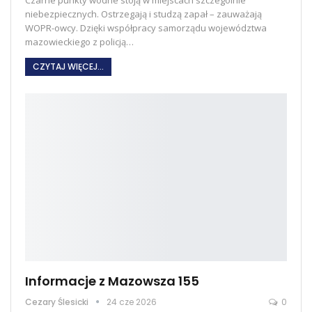
Czarne punkty wodne stoją w miejscach szczególnie
niebezpiecznych. Ostrzegają i studzą zapał – zauważają
WOPR-owcy. Dzięki współpracy samorządu województwa
mazowieckiego z policją
…
CZYTAJ WIĘCEJ...
Informacje z Mazowsza 155
Cezary Ślesicki
24 cze 2026
0