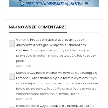
NAJNOWSZE KOMENTARZE
Genek
o
Proces w trybie wyborczym: Jacek
Jaworowski przegrał w sądzie z Tadeuszem
Ciakiem
: “
Jak się mówi głupoty co ślina na język
przyniesie to potem musi prostować a tak kozaczył
jacuś
”
cze 5, 17:50
Marek
o
Czy fotele w Kinie Mazowsze doczekają się
remontu? Mieszkaniec pyta o termin wymiany
: “
były
wcześniej zamontowane nie zniszczalne drewniane
fotele pozyskane z Teatru Polonia w Warszawie ale
zamontowano nowe mniej trwałe i teraz…
”
mar 2, 15:22
mieszkaniec
o
Czy odbędzie się Intronizacja Króla