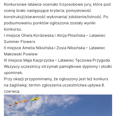
Konkursowe latawce oceniało trzyosobowe jury, które pod
ocenę brało następujące kryteria: pomysłowość
konstrukcji/staranność wykonania/ zdobienie/lotność. Po
podsumowaniu punktów ogłoszone zostały wyniki
konkursu.
I miejsce Oliwia Kordowska i Alicja Płosińska – Latawiec
Summer Flowers
II miejsce Amelia Niksińska i Zosia Niksińska – Latawiec
Makowski Powiew
III miejsce Maja Kacprzycka – Latawiec Tęczowa Przygoda
Wszyscy uczestnicy otrzymali pamiątkowe dyplomy i słodki
upominek.
Przy okazji przypominamy, że ogłoszony jest też konkurs
na żaglówkę; termin zgłoszenia uczestnictwa upływa 8.
czerwca.