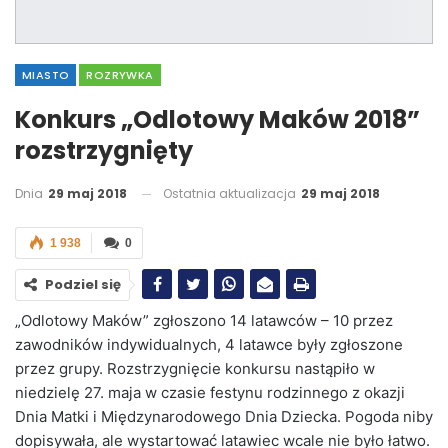
MIASTO
ROZRYWKA
Konkurs „Odlotowy Maków 2018”
rozstrzygnięty
Dnia
29 maj 2018
Ostatnia aktualizacja
29 maj 2018
1 938
0
Podziel się
„Odlotowy Maków” zgłoszono 14 latawców – 10 przez
zawodników indywidualnych, 4 latawce były zgłoszone
przez grupy. Rozstrzygnięcie konkursu nastąpiło w
niedzielę 27. maja w czasie festynu rodzinnego z okazji
Dnia Matki i Międzynarodowego Dnia Dziecka. Pogoda niby
dopisywała, ale wystartować latawiec wcale nie było łatwo.