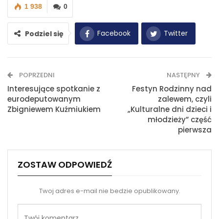
1 938
0
Facebook
Twitter
Podziel się
WhatsApp
E-mail
POPRZEDNI
NASTĘPNY
Drukuj
Interesujące spotkanie z
Festyn Rodzinny nad
eurodeputowanym
zalewem, czyli
Zbigniewem Kuźmiukiem
„Kulturalne dni dzieci i
młodzieży” część
pierwsza
ZOSTAW ODPOWIEDŹ
Twoj adres e-mail nie bedzie opublikowany.