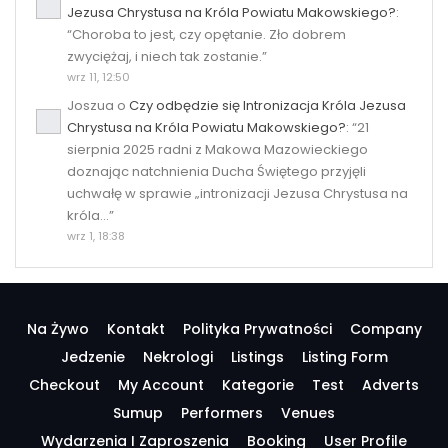
Jezusa Chrystusa na Króla Powiatu Makowskiego?
:
“
Choroba to jest, czy opętanie. Zło dobrem
zwyciężaj, i niech tak zostanie.
”
wrz 11, 12:50
Joszua
o
Czy odbędzie się Intronizacja Króla Jezusa
Chrystusa na Króla Powiatu Makowskiego?
: “
21
sierpnia 2025 radni z Makowa Mazowieckiego
doznając natchnienia Ducha Świętego przyjęli
uchwałę w sprawie „intronizacji Jezusa Chrystusa na
króla…
”
wrz 1, 18:38
Na Żywo
Kontakt
Polityka Prywatności
Company
Jedzenie
Nekrologi
Listings
Listing Form
Checkout
My Account
Kategorie
Test
Adverts
Sumup
Performers
Venues
Wydarzenia I Zaproszenia
Booking
User Profile