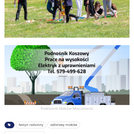
Podnośnik Maków Mazowiecki
festyn rodzinny
odlotowy maków