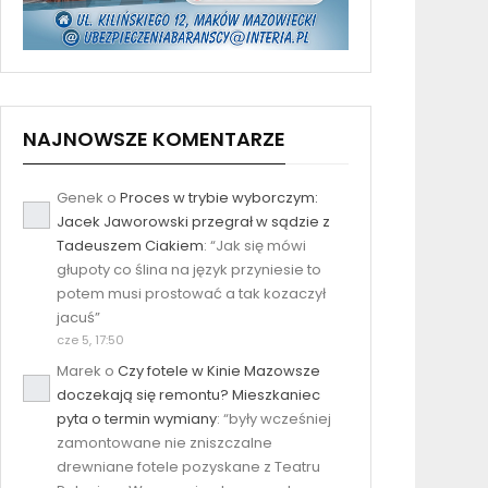
NAJNOWSZE KOMENTARZE
Genek
o
Proces w trybie wyborczym:
Jacek Jaworowski przegrał w sądzie z
Tadeuszem Ciakiem
: “
Jak się mówi
głupoty co ślina na język przyniesie to
potem musi prostować a tak kozaczył
jacuś
”
cze 5, 17:50
Marek
o
Czy fotele w Kinie Mazowsze
doczekają się remontu? Mieszkaniec
pyta o termin wymiany
: “
były wcześniej
zamontowane nie zniszczalne
drewniane fotele pozyskane z Teatru