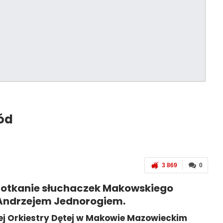
wód
3 869
0
otkanie słuchaczek Makowskiego
 Andrzejem Jednorogiem.
iej Orkiestry Dętej w Makowie Mazowieckim