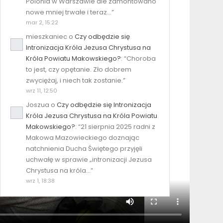
Polonia w Warszawie ale zamontowano
nowe mniej trwałe i teraz…
”
mar 2, 15:22
mieszkaniec
o
Czy odbędzie się
Intronizacja Króla Jezusa Chrystusa na
Króla Powiatu Makowskiego?
: “
Choroba
to jest, czy opętanie. Zło dobrem
zwyciężaj, i niech tak zostanie.
”
wrz 11, 12:50
Joszua
o
Czy odbędzie się Intronizacja
Króla Jezusa Chrystusa na Króla Powiatu
Makowskiego?
: “
21 sierpnia 2025 radni z
Makowa Mazowieckiego doznając
natchnienia Ducha Świętego przyjęli
uchwałę w sprawie „intronizacji Jezusa
Chrystusa na króla…
”
wrz 1, 18:38