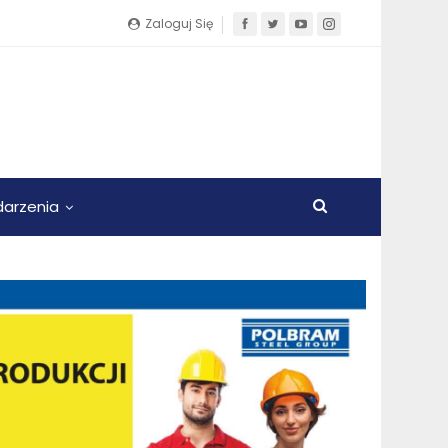
Zaloguj Się
arzenia