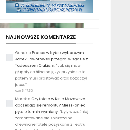
NAJNOWSZE KOMENTARZE
Genek
o
Proces w trybie wyborczym:
Jacek Jaworowski przegrał w sądzie z
Tadeuszem Ciakiem
: “
Jak się mówi
głupoty co ślina na język przyniesie to
potem musi prostować a tak kozaczył
jacuś
”
cze 5, 17:50
Marek
o
Czy fotele w Kinie Mazowsze
doczekają się remontu? Mieszkaniec
pyta o termin wymiany
: “
były wcześniej
zamontowane nie zniszczalne
drewniane fotele pozyskane z Teatru