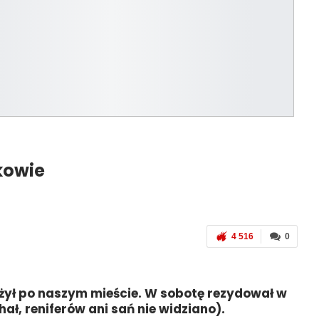
kowie
4 516
0
żył po naszym mieście. W sobotę rezydował w
ł, reniferów ani sań nie widziano).