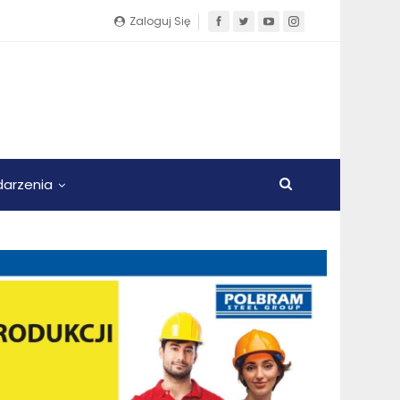
Zaloguj Się
arzenia