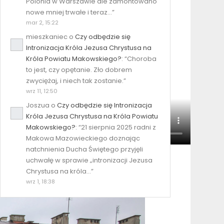
Polonia w Warszawie ale zamontowano
nowe mniej trwałe i teraz…
”
mar 2, 15:22
mieszkaniec
o
Czy odbędzie się
Intronizacja Króla Jezusa Chrystusa na
Króla Powiatu Makowskiego?
: “
Choroba
to jest, czy opętanie. Zło dobrem
zwyciężaj, i niech tak zostanie.
”
wrz 11, 12:50
Joszua
o
Czy odbędzie się Intronizacja
Króla Jezusa Chrystusa na Króla Powiatu
Makowskiego?
: “
21 sierpnia 2025 radni z
Makowa Mazowieckiego doznając
natchnienia Ducha Świętego przyjęli
uchwałę w sprawie „intronizacji Jezusa
Chrystusa na króla…
”
wrz 1, 18:38