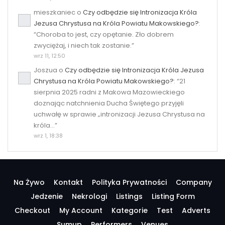
mieszkaniec
o
Czy odbędzie się Intronizacja Króla
Jezusa Chrystusa na Króla Powiatu Makowskiego?
:
“
Choroba to jest, czy opętanie. Zło dobrem
zwyciężaj, i niech tak zostanie.
”
wrz 11, 12:50
Joszua
o
Czy odbędzie się Intronizacja Króla Jezusa
Chrystusa na Króla Powiatu Makowskiego?
: “
21
sierpnia 2025 radni z Makowa Mazowieckiego
doznając natchnienia Ducha Świętego przyjęli
uchwałę w sprawie „intronizacji Jezusa Chrystusa na
króla…
”
wrz 1, 18:38
Na Żywo
Kontakt
Polityka Prywatności
Company
Jedzenie
Nekrologi
Listings
Listing Form
Checkout
My Account
Kategorie
Test
Adverts
Sumup
Performers
Venues