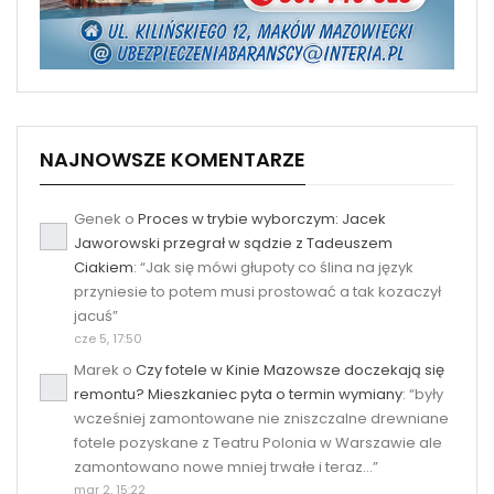
NAJNOWSZE KOMENTARZE
Genek
o
Proces w trybie wyborczym: Jacek
Jaworowski przegrał w sądzie z Tadeuszem
Ciakiem
: “
Jak się mówi głupoty co ślina na język
przyniesie to potem musi prostować a tak kozaczył
jacuś
”
cze 5, 17:50
Marek
o
Czy fotele w Kinie Mazowsze doczekają się
remontu? Mieszkaniec pyta o termin wymiany
: “
były
wcześniej zamontowane nie zniszczalne drewniane
fotele pozyskane z Teatru Polonia w Warszawie ale
zamontowano nowe mniej trwałe i teraz…
”
mar 2, 15:22