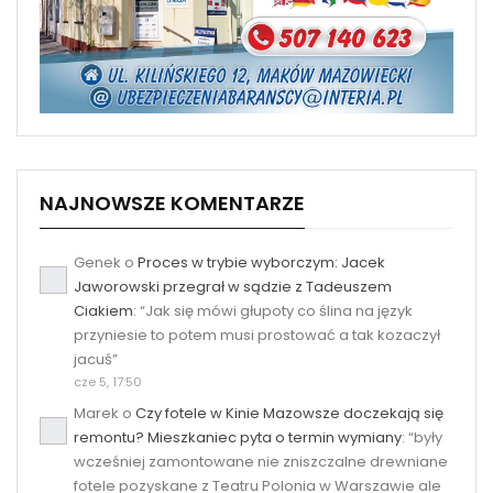
NAJNOWSZE KOMENTARZE
Genek
o
Proces w trybie wyborczym: Jacek
Jaworowski przegrał w sądzie z Tadeuszem
Ciakiem
: “
Jak się mówi głupoty co ślina na język
przyniesie to potem musi prostować a tak kozaczył
jacuś
”
cze 5, 17:50
Marek
o
Czy fotele w Kinie Mazowsze doczekają się
remontu? Mieszkaniec pyta o termin wymiany
: “
były
wcześniej zamontowane nie zniszczalne drewniane
fotele pozyskane z Teatru Polonia w Warszawie ale