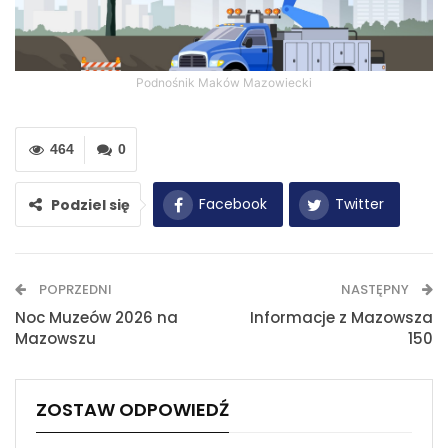
Podnośnik Maków Mazowiecki
464
0
Facebook
Twitter
Podziel się
WhatsApp
E-mail
POPRZEDNI
NASTĘPNY
Drukuj
Noc Muzeów 2026 na
Informacje z Mazowsza
Mazowszu
150
ZOSTAW ODPOWIEDŹ