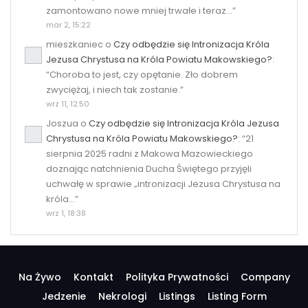
zamontowano nowe mniej trwałe i teraz…
”
mar 2, 15:22
mieszkaniec
o
Czy odbędzie się Intronizacja Króla
Jezusa Chrystusa na Króla Powiatu Makowskiego?
:
“
Choroba to jest, czy opętanie. Zło dobrem
zwyciężaj, i niech tak zostanie.
”
wrz 11, 12:50
Joszua
o
Czy odbędzie się Intronizacja Króla Jezusa
Chrystusa na Króla Powiatu Makowskiego?
: “
21
sierpnia 2025 radni z Makowa Mazowieckiego
doznając natchnienia Ducha Świętego przyjęli
uchwałę w sprawie „intronizacji Jezusa Chrystusa na
króla…
”
wrz 1, 18:38
Na Żywo
Kontakt
Polityka Prywatności
Company
Jedzenie
Nekrologi
Listings
Listing Form