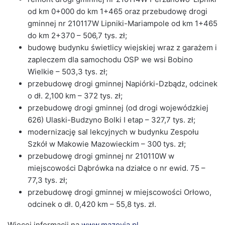
od km 0+000 do km 1+465 oraz przebudowę drogi
gminnej nr 210117W Lipniki-Mariampole od km 1+465
do km 2+370 – 506,7 tys. zł;
budowę budynku świetlicy wiejskiej wraz z garażem i
zapleczem dla samochodu OSP we wsi Bobino
Wielkie – 503,3 tys. zł;
przebudowę drogi gminnej Napiórki-Dzbądz, odcinek
o dł. 2,100 km – 372 tys. zł;
przebudowę drogi gminnej (od drogi wojewódzkiej
626) Ulaski-Budzyno Bolki I etap – 327,7 tys. zł;
modernizację sal lekcyjnych w budynku Zespołu
Szkół w Makowie Mazowieckim – 300 tys. zł;
przebudowę drogi gminnej nr 210110W w
miejscowości Dąbrówka na działce o nr ewid. 75 –
77,3 tys. zł;
przebudowę drogi gminnej w miejscowości Orłowo,
odcinek o dł. 0,420 km – 55,8 tys. zł.
Więcej informacji na
www.mazovia.pl