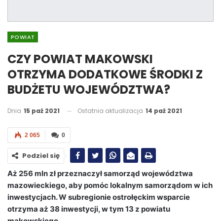
POWIAT
CZY POWIAT MAKOWSKI
OTRZYMA DODATKOWE ŚRODKI Z
BUDŻETU WOJEWÓDZTWA?
Dnia
15 paź 2021
Ostatnia aktualizacja
14 paź 2021
2 065
0
Podziel się
Aż 256 mln zł przeznaczył samorząd województwa
mazowieckiego, aby pomóc lokalnym samorządom w ich
inwestycjach. W subregionie ostrołęckim wsparcie
otrzyma aż 38 inwestycji, w tym 13 z powiatu
makowskiego.