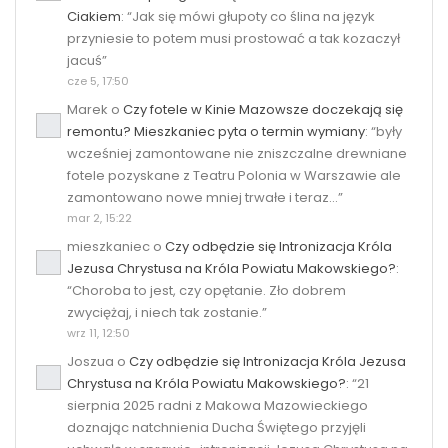
Ciakiem
: “
Jak się mówi głupoty co ślina na język
przyniesie to potem musi prostować a tak kozaczył
jacuś
”
cze 5, 17:50
Marek
o
Czy fotele w Kinie Mazowsze doczekają się
remontu? Mieszkaniec pyta o termin wymiany
: “
były
wcześniej zamontowane nie zniszczalne drewniane
fotele pozyskane z Teatru Polonia w Warszawie ale
zamontowano nowe mniej trwałe i teraz…
”
mar 2, 15:22
mieszkaniec
o
Czy odbędzie się Intronizacja Króla
Jezusa Chrystusa na Króla Powiatu Makowskiego?
:
“
Choroba to jest, czy opętanie. Zło dobrem
zwyciężaj, i niech tak zostanie.
”
wrz 11, 12:50
Joszua
o
Czy odbędzie się Intronizacja Króla Jezusa
Chrystusa na Króla Powiatu Makowskiego?
: “
21
sierpnia 2025 radni z Makowa Mazowieckiego
doznając natchnienia Ducha Świętego przyjęli