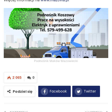
Podnośnik Maków Mazowiecki
2 065
0
Facebook
Twitter
Podziel się
WhatsApp
E-mail