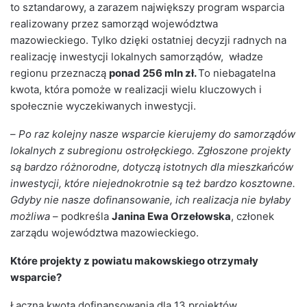
to sztandarowy, a zarazem największy program wsparcia
realizowany przez samorząd województwa
mazowieckiego. Tylko dzięki ostatniej decyzji radnych na
realizację inwestycji lokalnych samorządów, władze
regionu przeznaczą
ponad 256 mln zł.
To niebagatelna
kwota, która pomoże w realizacji wielu kluczowych i
społecznie wyczekiwanych inwestycji.
–
Po raz kolejny nasze wsparcie kierujemy do samorządów
lokalnych z subregionu ostrołęckiego. Zgłoszone projekty
są bardzo różnorodne, dotyczą istotnych dla mieszkańców
inwestycji, które niejednokrotnie są też bardzo kosztowne.
Gdyby nie nasze dofinansowanie, ich realizacja nie byłaby
możliwa
– podkreśla
Janina Ewa Orzełowska
, członek
zarządu województwa mazowieckiego.
Które projekty z powiatu makowskiego otrzymały
wsparcie?
Łączna kwota dofinansowania dla 13 projektów