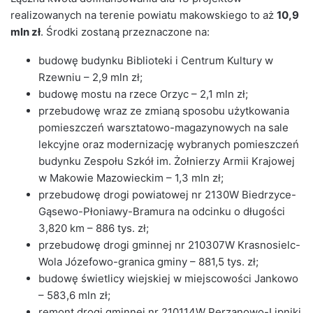
realizowanych na terenie powiatu makowskiego to aż
10,9
mln zł
. Środki zostaną przeznaczone na:
budowę budynku Biblioteki i Centrum Kultury w
Rzewniu – 2,9 mln zł;
budowę mostu na rzece Orzyc – 2,1 mln zł;
przebudowę wraz ze zmianą sposobu użytkowania
pomieszczeń warsztatowo-magazynowych na sale
lekcyjne oraz modernizację wybranych pomieszczeń
budynku Zespołu Szkół im. Żołnierzy Armii Krajowej
w Makowie Mazowieckim – 1,3 mln zł;
przebudowę drogi powiatowej nr 2130W Biedrzyce-
Gąsewo-Płoniawy-Bramura na odcinku o długości
3,820 km – 886 tys. zł;
przebudowę drogi gminnej nr 210307W Krasnosielc-
Wola Józefowo-granica gminy – 881,5 tys. zł;
budowę świetlicy wiejskiej w miejscowości Jankowo
– 583,6 mln zł;
remont drogi gminnej nr 210114W Perzanowo-Lipniki