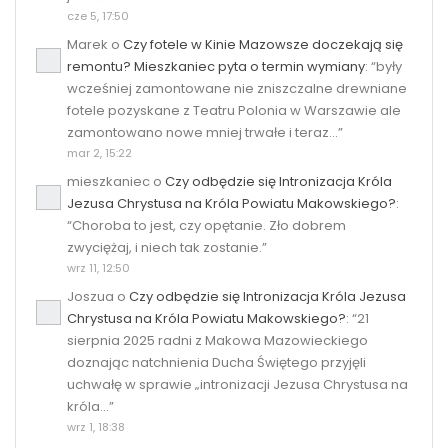
cze 5, 17:50
Marek
o
Czy fotele w Kinie Mazowsze doczekają się
remontu? Mieszkaniec pyta o termin wymiany
: “
były
wcześniej zamontowane nie zniszczalne drewniane
fotele pozyskane z Teatru Polonia w Warszawie ale
zamontowano nowe mniej trwałe i teraz…
”
mar 2, 15:22
mieszkaniec
o
Czy odbędzie się Intronizacja Króla
Jezusa Chrystusa na Króla Powiatu Makowskiego?
:
“
Choroba to jest, czy opętanie. Zło dobrem
zwyciężaj, i niech tak zostanie.
”
wrz 11, 12:50
Joszua
o
Czy odbędzie się Intronizacja Króla Jezusa
Chrystusa na Króla Powiatu Makowskiego?
: “
21
sierpnia 2025 radni z Makowa Mazowieckiego
doznając natchnienia Ducha Świętego przyjęli
uchwałę w sprawie „intronizacji Jezusa Chrystusa na
króla…
”
wrz 1, 18:38