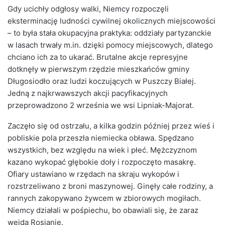
Gdy ucichły odgłosy walki, Niemcy rozpoczęli
eksterminację ludności cywilnej okolicznych miejscowości
– to była stała okupacyjna praktyka: oddziały partyzanckie
w lasach trwały m.in. dzięki pomocy miejscowych, dlatego
chciano ich za to ukarać. Brutalne akcje represyjne
dotknęły w pierwszym rzędzie mieszkańców gminy
Długosiodło oraz ludzi koczujących w Puszczy Białej.
Jedną z najkrwawszych akcji pacyfikacyjnych
przeprowadzono 2 września we wsi Lipniak-Majorat.
Zaczęło się od ostrzału, a kilka godzin później przez wieś i
pobliskie pola przeszła niemiecka obława. Spędzano
wszystkich, bez względu na wiek i płeć. Mężczyznom
kazano wykopać głębokie doły i rozpoczęto masakrę.
Ofiary ustawiano w rzędach na skraju wykopów i
rozstrzeliwano z broni maszynowej. Ginęły całe rodziny, a
rannych zakopywano żywcem w zbiorowych mogiłach.
Niemcy działali w pośpiechu, bo obawiali się, że zaraz
wejdą Rosjanie.