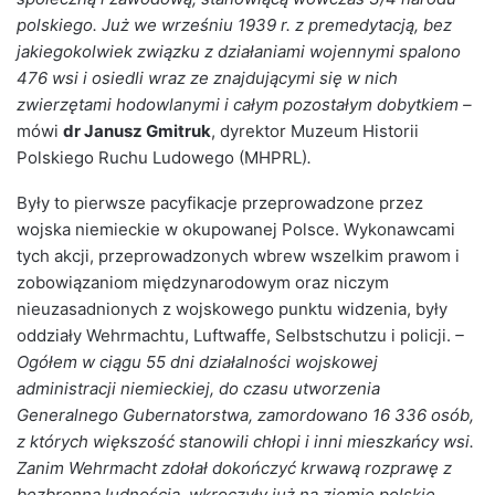
polskiego. Już we wrześniu 1939 r. z premedytacją, bez
jakiegokolwiek związku z działaniami wojennymi spalono
476 wsi i osiedli wraz ze znajdującymi się w nich
zwierzętami hodowlanymi i całym pozostałym dobytkiem –
mówi
dr Janusz Gmitruk
, dyrektor Muzeum Historii
Polskiego Ruchu Ludowego (MHPRL)
.
Były to pierwsze pacyfikacje przeprowadzone przez
wojska niemieckie w okupowanej Polsce. Wykonawcami
tych akcji, przeprowadzonych wbrew wszelkim prawom i
zobowiązaniom międzynarodowym oraz niczym
nieuzasadnionych z wojskowego punktu widzenia, były
oddziały Wehrmachtu, Luftwaffe, Selbstschutzu i policji.
–
Ogółem w ciągu 55 dni działalności wojskowej
administracji niemieckiej, do czasu utworzenia
Generalnego Gubernatorstwa, zamordowano 16 336 osób,
z których większość stanowili chłopi i inni mieszkańcy wsi.
Zanim Wehrmacht zdołał dokończyć krwawą rozprawę z
bezbronną ludnością, wkroczyły już na ziemie polskie,