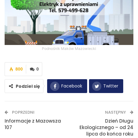
Podnośnik Maków Mazowiecki
800
0
Facebook
Twitter
Podziel się
WhatsApp
E-mail
POPRZEDNI
NASTĘPNY
Drukuj
Informacje z Mazowsza
Dzień Długu
107
Ekologicznego – od 24
lipca do końca roku