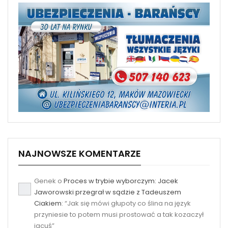
NAJNOWSZE KOMENTARZE
Genek
o
Proces w trybie wyborczym: Jacek
Jaworowski przegrał w sądzie z Tadeuszem
Ciakiem
: “
Jak się mówi głupoty co ślina na język
przyniesie to potem musi prostować a tak kozaczył
jacuś
”