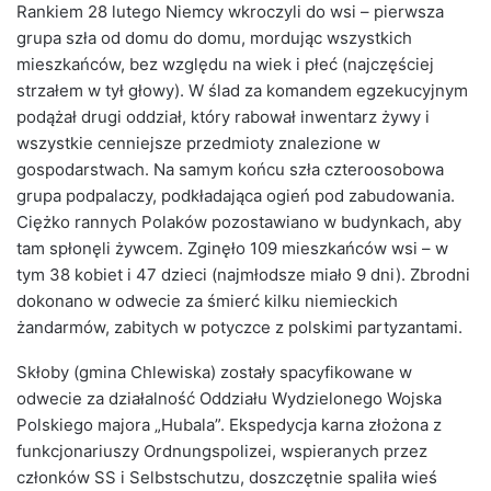
Rankiem 28 lutego Niemcy wkroczyli do wsi – pierwsza
grupa szła od domu do domu, mordując wszystkich
mieszkańców, bez względu na wiek i płeć (najczęściej
strzałem w tył głowy). W ślad za komandem egzekucyjnym
podążał drugi oddział, który rabował inwentarz żywy i
wszystkie cenniejsze przedmioty znalezione w
gospodarstwach. Na samym końcu szła czteroosobowa
grupa podpalaczy, podkładająca ogień pod zabudowania.
Ciężko rannych Polaków pozostawiano w budynkach, aby
tam spłonęli żywcem. Zginęło 109 mieszkańców wsi – w
tym 38 kobiet i 47 dzieci (najmłodsze miało 9 dni). Zbrodni
dokonano w odwecie za śmierć kilku niemieckich
żandarmów, zabitych w potyczce z polskimi partyzantami.
Skłoby (gmina Chlewiska) zostały spacyfikowane w
odwecie za działalność Oddziału Wydzielonego Wojska
Polskiego majora „Hubala”. Ekspedycja karna złożona z
funkcjonariuszy Ordnungspolizei, wspieranych przez
członków SS i Selbstschutzu, doszczętnie spaliła wieś