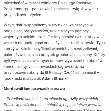
mieszkańców miast i żołnierzy Polskiego Państwa
Podziemnego – polska wieś zapłaciła krwią. A w wielu
przypadkach – życiem.
W tym dniu wspominamy wszystkich walczących w
oddziałach partyzanckich, udzielających pomocy
wojennym uciekinierom. Czcimy pamięć tych, którzy w
walce o niepodległość oddali życie i stracili zdrowie. Tych,
którzy w trakcie pacyfikacji wiosek byli rozstrzeliwani,
paleni żywcem, a ich dobytek grabiony i niszczony. Którzy
byli wyrzucani z własnych domów, wywożeni do obozów
koncentracyjnych i sowieckich łagrów oraz na
przymusowe roboty do III Rzeszy. Cześć ich pamięci! –
podkreśla marszałek
Adam Struzik
.
Mordowali łamiąc wszelkie prawa
–
Prześladowania i eksterminacja ugodziły wszystkich
Polaków, a wśród nich – chłopów, najliczniejszą warstwę
społeczną i zawodową, stanowiącą wówczas 3/4 narodu