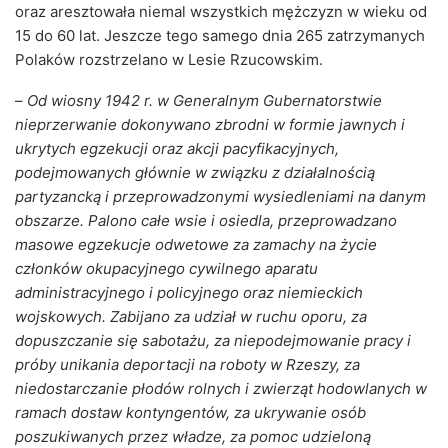
oraz aresztowała niemal wszystkich mężczyzn w wieku od
15 do 60 lat. Jeszcze tego samego dnia 265 zatrzymanych
Polaków rozstrzelano w Lesie Rzucowskim.
–
Od wiosny 1942 r. w Generalnym Gubernatorstwie
nieprzerwanie dokonywano zbrodni w formie jawnych i
ukrytych egzekucji oraz akcji pacyfikacyjnych,
podejmowanych głównie w związku z działalnością
partyzancką i przeprowadzonymi wysiedleniami na danym
obszarze. Palono całe wsie i osiedla, przeprowadzano
masowe egzekucje odwetowe za zamachy na życie
członków okupacyjnego cywilnego aparatu
administracyjnego i policyjnego oraz niemieckich
wojskowych. Zabijano za udział w ruchu oporu, za
dopuszczanie się sabotażu, za niepodejmowanie pracy i
próby unikania deportacji na roboty w Rzeszy, za
niedostarczanie płodów rolnych i zwierząt hodowlanych w
ramach dostaw kontyngentów, za ukrywanie osób
poszukiwanych przez władze, za pomoc udzieloną