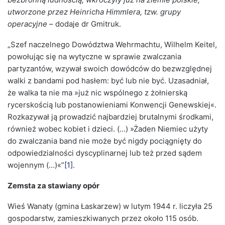
utworzone przez Heinricha Himmlera, tzw. grupy
operacyjne
– dodaje dr Gmitruk.
„Szef naczelnego Dowództwa Wehrmachtu, Wilhelm Keitel,
powołując się na wytyczne w sprawie zwalczania
partyzantów, wzywał swoich dowódców do bezwzględnej
walki z bandami pod hasłem: być lub nie być. Uzasadniał,
że walka ta nie ma »już nic wspólnego z żołnierską
rycerskością lub postanowieniami Konwencji Genewskiej«.
Rozkazywał ją prowadzić najbardziej brutalnymi środkami,
również wobec kobiet i dzieci. (…) »Żaden Niemiec użyty
do zwalczania band nie może być nigdy pociągnięty do
odpowiedzialności dyscyplinarnej lub też przed sądem
wojennym (…)«”
[1]
.
Zemsta za stawiany opór
Wieś Wanaty (gmina Łaskarzew) w lutym 1944 r. liczyła 25
gospodarstw, zamieszkiwanych przez około 115 osób.