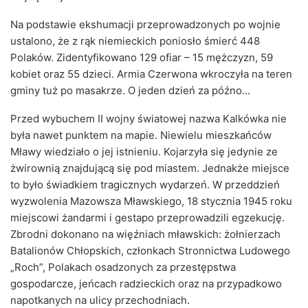
Na podstawie ekshumacji przeprowadzonych po wojnie
ustalono, że z rąk niemieckich poniosło śmierć 448
Polaków. Zidentyfikowano 129 ofiar – 15 mężczyzn, 59
kobiet oraz 55 dzieci. Armia Czerwona wkroczyła na teren
gminy tuż po masakrze. O jeden dzień za późno…
Przed wybuchem II wojny światowej nazwa Kalkówka nie
była nawet punktem na mapie. Niewielu mieszkańców
Mławy wiedziało o jej istnieniu. Kojarzyła się jedynie ze
żwirownią znajdującą się pod miastem. Jednakże miejsce
to było świadkiem tragicznych wydarzeń. W przeddzień
wyzwolenia Mazowsza Mławskiego, 18 stycznia 1945 roku
miejscowi żandarmi i gestapo przeprowadzili egzekucję.
Zbrodni dokonano na więźniach mławskich: żołnierzach
Batalionów Chłopskich, członkach Stronnictwa Ludowego
„Roch”, Polakach osadzonych za przestępstwa
gospodarcze, jeńcach radzieckich oraz na przypadkowo
napotkanych na ulicy przechodniach.