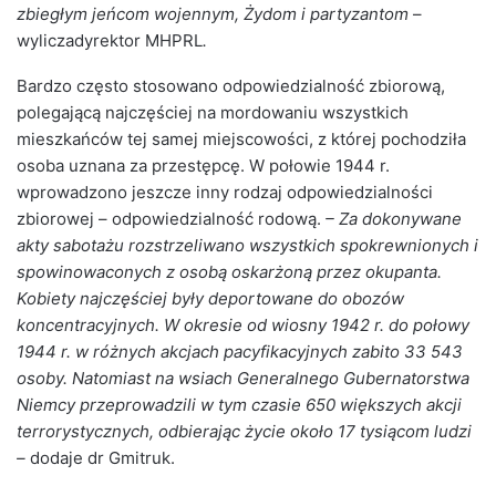
zbiegłym jeńcom wojennym, Żydom i partyzantom
–
wyliczadyrektor MHPRL
.
Bardzo często stosowano odpowiedzialność zbiorową,
polegającą najczęściej na mordowaniu wszystkich
mieszkańców tej samej miejscowości, z której pochodziła
osoba uznana za przestępcę. W połowie 1944 r.
wprowadzono jeszcze inny rodzaj odpowiedzialności
zbiorowej – odpowiedzialność rodową.
– Za dokonywane
akty sabotażu rozstrzeliwano wszystkich spokrewnionych i
spowinowaconych z osobą oskarżoną przez okupanta.
Kobiety najczęściej były deportowane do obozów
koncentracyjnych. W okresie od wiosny 1942 r. do połowy
1944 r. w różnych akcjach pacyfikacyjnych zabito 33 543
osoby. Natomiast na wsiach Generalnego Gubernatorstwa
Niemcy przeprowadzili w tym czasie 650 większych akcji
terrorystycznych, odbierając życie około 17 tysiącom ludzi
–
dodaje dr Gmitruk.