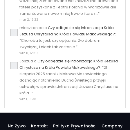
wcześniej zamontowane nie zniszczalne drewniane
fotele pozyskane z Teatru Polonia w Warszawie ale
zamontowano nowe mniej trwałe i teraz…
”
mar 2, 15:22
mieszkaniec
o
Czy odbędzie się Intronizacja Króla
Jezusa Chrystusa na Króla Powiatu Makowskiego?
:
“
Choroba to jest, czy opętanie. Zło dobrem
zwyciężaj, i niech tak zostanie.
”
wrz 11, 12:50
Joszua
o
Czy odbędzie się Intronizacja Króla Jezusa
Chrystusa na Króla Powiatu Makowskiego?
: “
21
sierpnia 2025 radni z Makowa Mazowieckiego
doznając natchnienia Ducha Świętego przyjęli
uchwałę w sprawie „intronizacji Jezusa Chrystusa na
króla…
”
wrz 1, 18:38
Na Żywo
Kontakt
Polityka Prywatności
Company