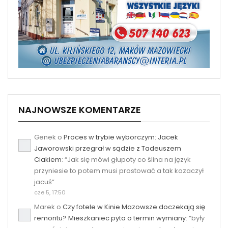
NAJNOWSZE KOMENTARZE
Genek
o
Proces w trybie wyborczym: Jacek
Jaworowski przegrał w sądzie z Tadeuszem
Ciakiem
: “
Jak się mówi głupoty co ślina na język
przyniesie to potem musi prostować a tak kozaczył
jacuś
”
cze 5, 17:50
Marek
o
Czy fotele w Kinie Mazowsze doczekają się
remontu? Mieszkaniec pyta o termin wymiany
: “
były