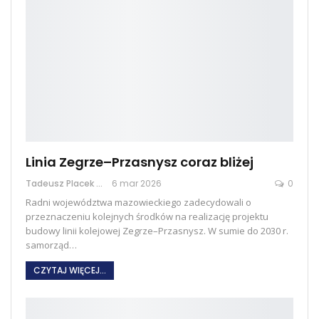
Linia Zegrze–Przasnysz coraz bliżej
Tadeusz Placek
6 mar 2026
0
Radni województwa mazowieckiego zadecydowali o
przeznaczeniu kolejnych środków na realizację projektu
budowy linii kolejowej Zegrze–Przasnysz. W sumie do 2030 r.
samorząd
…
CZYTAJ WIĘCEJ...