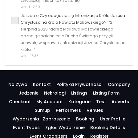
zwyciężaj, i niech tak zostanie.
”
wrz 11, 12:50
Joszua
o
Czy odbędzie się Intronizacja Króla Jezusa
Chrystusa na Króla Powiatu Makowskiego?
: “
21
sierpnia 2025 radni z Makowa Mazowieckiego
doznając natchnienia Ducha Świętego przyjęli
uchwałę w sprawie „intronizacji Jezusa Chrystusa na
króla…
”
wrz 1, 18:38
Na Żywo
Kontakt
Polityka Prywatności
Company
Jedzenie
Nekrologi
Listings
Listing Form
Checkout
My Account
Kategorie
Test
Adverts
Sumup
Performers
Venues
Wydarzenia I Zaproszenia
Booking
User Profile
Event Types
Zgłoś Wydarzenie
Booking Details
Event Organizers
Login
Register