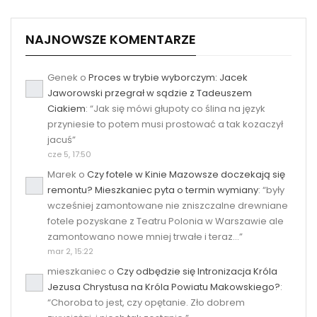
NAJNOWSZE KOMENTARZE
Genek
o
Proces w trybie wyborczym: Jacek
Jaworowski przegrał w sądzie z Tadeuszem
Ciakiem
: “
Jak się mówi głupoty co ślina na język
przyniesie to potem musi prostować a tak kozaczył
jacuś
”
cze 5, 17:50
Marek
o
Czy fotele w Kinie Mazowsze doczekają się
remontu? Mieszkaniec pyta o termin wymiany
: “
były
wcześniej zamontowane nie zniszczalne drewniane
fotele pozyskane z Teatru Polonia w Warszawie ale
zamontowano nowe mniej trwałe i teraz…
”
mar 2, 15:22
mieszkaniec
o
Czy odbędzie się Intronizacja Króla
Jezusa Chrystusa na Króla Powiatu Makowskiego?
:
“
Choroba to jest, czy opętanie. Zło dobrem