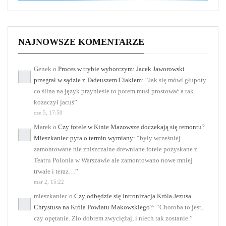
NAJNOWSZE KOMENTARZE
Genek
o
Proces w trybie wyborczym: Jacek Jaworowski
przegrał w sądzie z Tadeuszem Ciakiem
: “
Jak się mówi głupoty
co ślina na język przyniesie to potem musi prostować a tak
kozaczył jacuś
”
cze 5, 17:50
Marek
o
Czy fotele w Kinie Mazowsze doczekają się remontu?
Mieszkaniec pyta o termin wymiany
: “
były wcześniej
zamontowane nie zniszczalne drewniane fotele pozyskane z
Teatru Polonia w Warszawie ale zamontowano nowe mniej
trwałe i teraz…
”
mar 2, 15:22
mieszkaniec
o
Czy odbędzie się Intronizacja Króla Jezusa
Chrystusa na Króla Powiatu Makowskiego?
: “
Choroba to jest,
czy opętanie. Zło dobrem zwyciężaj, i niech tak zostanie.
”