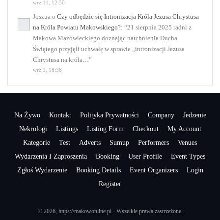
wrz 11, 12:50
Joszua
o
Czy odbędzie się Intronizacja Króla Jezusa Chrystusa
na Króla Powiatu Makowskiego?
: “
21 sierpnia 2025 radni z
Makowa Mazowieckiego doznając natchnienia Ducha
Świętego przyjęli uchwałę w sprawie „intronizacji Jezusa
Chrystusa na króla…
”
wrz 1, 18:38
Na Żywo
Kontakt
Polityka Prywatności
Company
Jedzenie
Nekrologi
Listings
Listing Form
Checkout
My Account
Kategorie
Test
Adverts
Sumup
Performers
Venues
Wydarzenia I Zaproszenia
Booking
User Profile
Event Types
Zgłoś Wydarzenie
Booking Details
Event Organizers
Login
Register
© 2026, https://makowonline.pl - Wszelkie prawa zastrzeżone.