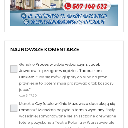
NAJNOWSZE KOMENTARZE
Genek
o
Proces w trybie wyborczym: Jacek
Jaworowski przegrał w sądzie z Tadeuszem
Ciakiem
: “
Jak się mówi głupoty co ślina na język
przyniesie to potem musi prostować a tak kozaczył
jacuś
”
cze 5, 17:50
Marek
o
Czy fotele w Kinie Mazowsze doczekają się
remontu? Mieszkaniec pyta o termin wymiany
: “
były
wcześniej zamontowane nie zniszczalne drewniane
fotele pozyskane z Teatru Polonia w Warszawie ale