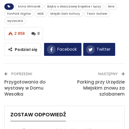
Anna Winiarek
Bajka o deszczowej kropelce i tęczy
ferie
FunPark Digiloo
MDK
Miejski Dom Kultury
Teatr Guliwer
wycieczka
2 858
0
Facebook
Twitter
Podziel się
WhatsApp
E-mail
POPRZEDNI
NASTĘPNY
Drukuj
Przygotowania do
Parking przy Urzędzie
wystawy w Domu
Miejskim znowu za
Wesołka
szlabanem
ZOSTAW ODPOWIEDŹ