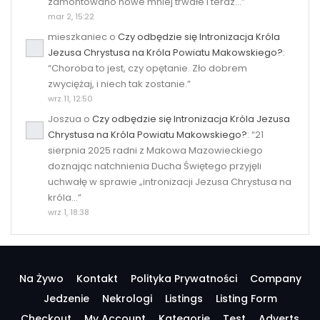
zamontowano nowe mniej trwałe i teraz…
”
mar 2, 15:22
mieszkaniec
o
Czy odbędzie się Intronizacja Króla
Jezusa Chrystusa na Króla Powiatu Makowskiego?
:
“
Choroba to jest, czy opętanie. Zło dobrem
zwyciężaj, i niech tak zostanie.
”
wrz 11, 12:50
Joszua
o
Czy odbędzie się Intronizacja Króla Jezusa
Chrystusa na Króla Powiatu Makowskiego?
: “
21
sierpnia 2025 radni z Makowa Mazowieckiego
doznając natchnienia Ducha Świętego przyjęli
uchwałę w sprawie „intronizacji Jezusa Chrystusa na
króla…
”
wrz 1, 18:38
Na Żywo
Kontakt
Polityka Prywatności
Company
Jedzenie
Nekrologi
Listings
Listing Form
Checkout
My Account
Kategorie
Test
Adverts