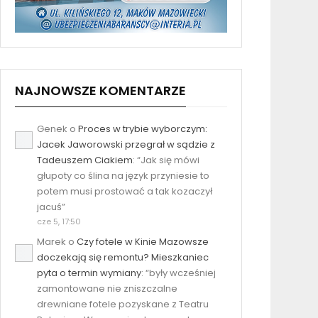
NAJNOWSZE KOMENTARZE
Genek
o
Proces w trybie wyborczym:
Jacek Jaworowski przegrał w sądzie z
Tadeuszem Ciakiem
: “
Jak się mówi
głupoty co ślina na język przyniesie to
potem musi prostować a tak kozaczył
jacuś
”
cze 5, 17:50
Marek
o
Czy fotele w Kinie Mazowsze
doczekają się remontu? Mieszkaniec
pyta o termin wymiany
: “
były wcześniej
zamontowane nie zniszczalne
drewniane fotele pozyskane z Teatru