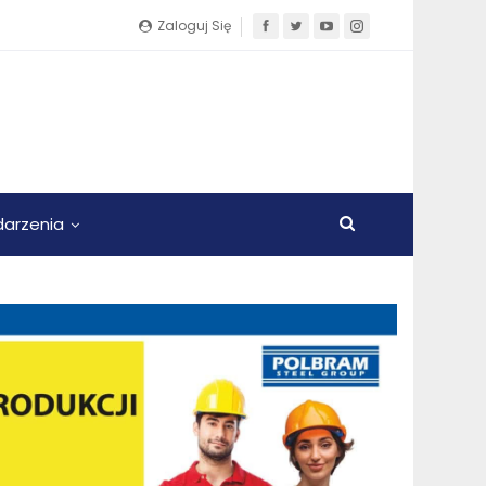
Zaloguj Się
arzenia