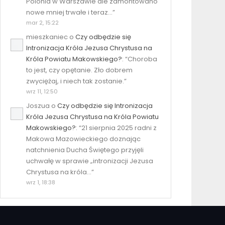
Polonia w Warszawie ale zamontowano
nowe mniej trwałe i teraz…
”
mar 2, 15:22
mieszkaniec
o
Czy odbędzie się
Intronizacja Króla Jezusa Chrystusa na
Króla Powiatu Makowskiego?
: “
Choroba
to jest, czy opętanie. Zło dobrem
zwyciężaj, i niech tak zostanie.
”
wrz 11, 12:50
Joszua
o
Czy odbędzie się Intronizacja
Króla Jezusa Chrystusa na Króla Powiatu
Makowskiego?
: “
21 sierpnia 2025 radni z
Makowa Mazowieckiego doznając
natchnienia Ducha Świętego przyjęli
uchwałę w sprawie „intronizacji Jezusa
Chrystusa na króla…
”
wrz 1, 18:38