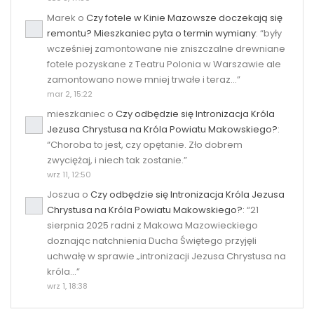
Marek
o
Czy fotele w Kinie Mazowsze doczekają się
remontu? Mieszkaniec pyta o termin wymiany
: “
były
wcześniej zamontowane nie zniszczalne drewniane
fotele pozyskane z Teatru Polonia w Warszawie ale
zamontowano nowe mniej trwałe i teraz…
”
mar 2, 15:22
mieszkaniec
o
Czy odbędzie się Intronizacja Króla
Jezusa Chrystusa na Króla Powiatu Makowskiego?
:
“
Choroba to jest, czy opętanie. Zło dobrem
zwyciężaj, i niech tak zostanie.
”
wrz 11, 12:50
Joszua
o
Czy odbędzie się Intronizacja Króla Jezusa
Chrystusa na Króla Powiatu Makowskiego?
: “
21
sierpnia 2025 radni z Makowa Mazowieckiego
doznając natchnienia Ducha Świętego przyjęli
uchwałę w sprawie „intronizacji Jezusa Chrystusa na
króla…
”
wrz 1, 18:38