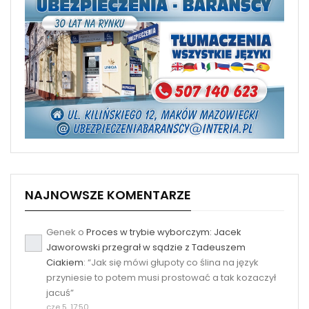
NAJNOWSZE KOMENTARZE
Genek
o
Proces w trybie wyborczym: Jacek
Jaworowski przegrał w sądzie z Tadeuszem
Ciakiem
: “
Jak się mówi głupoty co ślina na język
przyniesie to potem musi prostować a tak kozaczył
jacuś
”
cze 5, 17:50