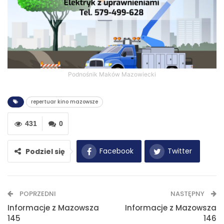
Podnośnik Maków Mazowiecki
repertuar kino mazowsze
431
0
Facebook
Twitter
Podziel się
WhatsApp
E-mail
POPRZEDNI
NASTĘPNY
Drukuj
Informacje z Mazowsza
Informacje z Mazowsza
145
146