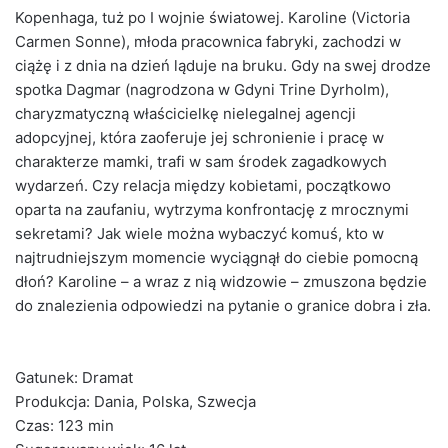
Kopenhaga, tuż po I wojnie światowej. Karoline (Victoria
Carmen Sonne), młoda pracownica fabryki, zachodzi w
ciążę i z dnia na dzień ląduje na bruku. Gdy na swej drodze
spotka Dagmar (nagrodzona w Gdyni Trine Dyrholm),
charyzmatyczną właścicielkę nielegalnej agencji
adopcyjnej, która zaoferuje jej schronienie i pracę w
charakterze mamki, trafi w sam środek zagadkowych
wydarzeń. Czy relacja między kobietami, początkowo
oparta na zaufaniu, wytrzyma konfrontację z mrocznymi
sekretami? Jak wiele można wybaczyć komuś, kto w
najtrudniejszym momencie wyciągnął do ciebie pomocną
dłoń? Karoline – a wraz z nią widzowie – zmuszona będzie
do znalezienia odpowiedzi na pytanie o granice dobra i zła.
Gatunek: Dramat
Produkcja: Dania, Polska, Szwecja
Czas: 123 min