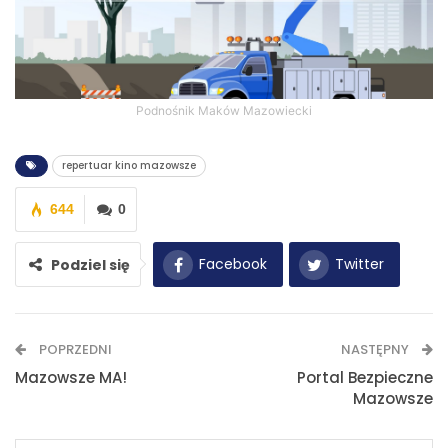
Podnośnik Maków Mazowiecki
repertuar kino mazowsze
644
0
Facebook
Twitter
Podziel się
WhatsApp
E-mail
POPRZEDNI
NASTĘPNY
Drukuj
Mazowsze MA!
Portal Bezpieczne
Mazowsze