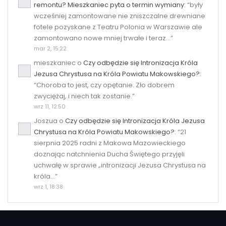
remontu? Mieszkaniec pyta o termin wymiany
: “
były
wcześniej zamontowane nie zniszczalne drewniane
fotele pozyskane z Teatru Polonia w Warszawie ale
zamontowano nowe mniej trwałe i teraz…
”
mar 2, 15:22
mieszkaniec
o
Czy odbędzie się Intronizacja Króla
Jezusa Chrystusa na Króla Powiatu Makowskiego?
:
“
Choroba to jest, czy opętanie. Zło dobrem
zwyciężaj, i niech tak zostanie.
”
wrz 11, 12:50
Joszua
o
Czy odbędzie się Intronizacja Króla Jezusa
Chrystusa na Króla Powiatu Makowskiego?
: “
21
sierpnia 2025 radni z Makowa Mazowieckiego
doznając natchnienia Ducha Świętego przyjęli
uchwałę w sprawie „intronizacji Jezusa Chrystusa na
króla…
”
wrz 1, 18:38