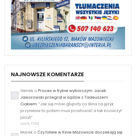
NAJNOWSZE KOMENTARZE
Genek
o
Proces w trybie wyborczym: Jacek
Jaworowski przegrał w sądzie z Tadeuszem
Ciakiem
: “
Jak się mówi głupoty co ślina na język
przyniesie to potem musi prostować a tak kozaczył
jacuś
”
cze 5, 17:50
Marek
o
Czy fotele w Kinie Mazowsze doczekają się