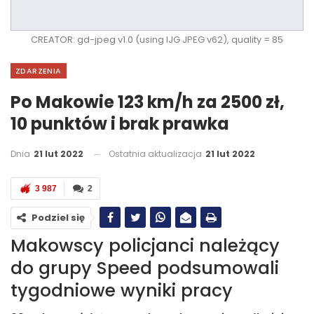
CREATOR: gd-jpeg v1.0 (using IJG JPEG v62), quality = 85
ZDARZENIA
Po Makowie 123 km/h za 2500 zł,
10 punktów i brak prawka
Dnia
21 lut 2022
Ostatnia aktualizacja
21 lut 2022
3 987
2
Podziel się
Makowscy policjanci należący
do grupy Speed podsumowali
tygodniowe wyniki pracy