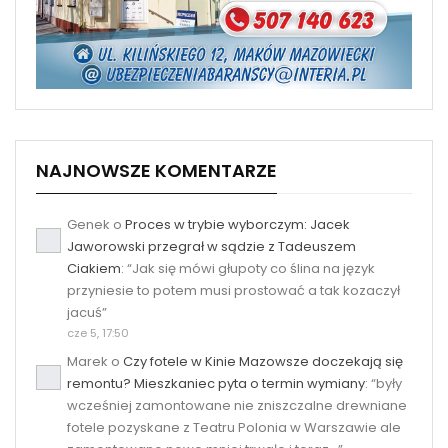
NAJNOWSZE KOMENTARZE
Genek
o
Proces w trybie wyborczym: Jacek
Jaworowski przegrał w sądzie z Tadeuszem
Ciakiem
: “
Jak się mówi głupoty co ślina na język
przyniesie to potem musi prostować a tak kozaczył
jacuś
”
cze 5, 17:50
Marek
o
Czy fotele w Kinie Mazowsze doczekają się
remontu? Mieszkaniec pyta o termin wymiany
: “
były
wcześniej zamontowane nie zniszczalne drewniane
fotele pozyskane z Teatru Polonia w Warszawie ale