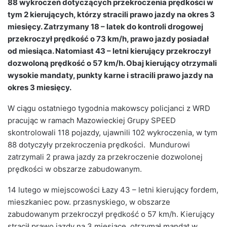
88 wykroczeń dotyczących przekroczenia prędkości w
tym 2 kierujących, którzy stracili prawo jazdy na okres 3
miesięcy. Zatrzymany 18 – latek do kontroli drogowej
przekroczył prędkość o 73 km/h, prawo jazdy posiadał
od miesiąca. Natomiast 43 – letni kierujący przekroczył
dozwoloną prędkość o 57 km/h. Obaj kierujący otrzymali
wysokie mandaty, punkty karne i stracili prawo jazdy na
okres 3 miesięcy.
W ciągu ostatniego tygodnia makowscy policjanci z WRD
pracując w ramach Mazowieckiej Grupy SPEED
skontrolowali 118 pojazdy, ujawnili 102 wykroczenia, w tym
88 dotyczyły przekroczenia prędkości. Mundurowi
zatrzymali 2 prawa jazdy za przekroczenie dozwolonej
prędkości w obszarze zabudowanym.
14 lutego w miejscowości Łazy 43 – letni kierujący fordem,
mieszkaniec pow. przasnyskiego, w obszarze
zabudowanym przekroczył prędkość o 57 km/h. Kierujący
stracił prawo jazdy na 3 miesiące, otrzymał mandat w