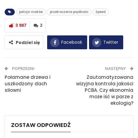
policja maków
przekroczenie prędkości
Speed
3 987
2
Facebook
Twitter
Podziel się
WhatsApp
E-mail
POPRZEDNI
NASTĘPNY
Drukuj
Połamane drzewa i
Zautomatyzowana
uszkodzony dach
wizyjna kontrola jakości
siłowni
PCBA. Czy ekonomia
może iść w parze z
ekologią?
ZOSTAW ODPOWIEDŹ