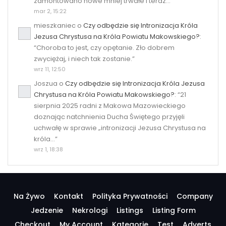
zamontowano nowe mniej trwałe i teraz…
”
mar 2, 15:22
mieszkaniec
o
Czy odbędzie się Intronizacja Króla
Jezusa Chrystusa na Króla Powiatu Makowskiego?
:
“
Choroba to jest, czy opętanie. Zło dobrem
zwyciężaj, i niech tak zostanie.
”
wrz 11, 12:50
Joszua
o
Czy odbędzie się Intronizacja Króla Jezusa
Chrystusa na Króla Powiatu Makowskiego?
: “
21
sierpnia 2025 radni z Makowa Mazowieckiego
doznając natchnienia Ducha Świętego przyjęli
uchwałę w sprawie „intronizacji Jezusa Chrystusa na
króla…
”
wrz 1, 18:38
Na Żywo
Kontakt
Polityka Prywatności
Company
Jedzenie
Nekrologi
Listings
Listing Form
Checkout
My Account
Kategorie
Test
Adverts