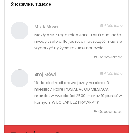
2 KOMENTARZE
4 lata temu
Majk
Mówi
Niezły dzik z tego młodziaka. Tatuś audi dał a
młody szaleje. Ile jeszcze nieszczęść musi się
wydarzyć by życie rozumu nauczyło.
Odpowiadać
4 lata temu
Smj
Mówi
18- latek stracił prawo jazdy na okres 3
miesięcy, które POSIADAŁ OD MIESIĄCA,
mandat w wysokości 2500 zł. oraz 10 punktów
karnych. WIEC JAK BEZ PRAWKA??
Odpowiadać