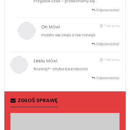
Przyjdzie czas – przekonamy się…
Odpowiadać
7 lat temu
On
Mówi
miasto się zwija a nie rozwija
Odpowiadać
7 lat temu
Lesiu
Mówi
Rozwój?- chyba bezrobocia
Odpowiadać
ZGŁOŚ SPRAWĘ