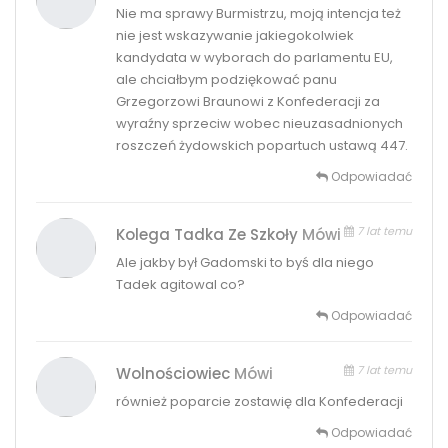
Nie ma sprawy Burmistrzu, moją intencja też
nie jest wskazywanie jakiegokolwiek
kandydata w wyborach do parlamentu EU,
ale chciałbym podziękować panu
Grzegorzowi Braunowi z Konfederacji za
wyraźny sprzeciw wobec nieuzasadnionych
roszczeń żydowskich popartuch ustawą 447.
Odpowiadać
7 lat temu
Kolega Tadka Ze Szkoły
Mówi
Ale jakby był Gadomski to byś dla niego
Tadek agitowal co?
Odpowiadać
7 lat temu
Wolnościowiec
Mówi
również poparcie zostawię dla Konfederacji
Odpowiadać