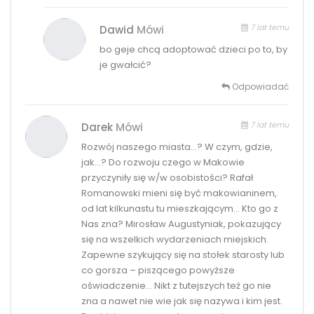
7 lat temu
Dawid
Mówi
bo geje chcą adoptować dzieci po to, by
je gwałcić?
Odpowiadać
7 lat temu
Darek
Mówi
Rozwój naszego miasta…? W czym, gdzie,
jak…? Do rozwoju czego w Makowie
przyczyniły się w/w osobistości? Rafał
Romanowski mieni się być makowianinem,
od lat kilkunastu tu mieszkającym… Kto go z
Nas zna? Mirosław Augustyniak, pokazujący
się na wszelkich wydarzeniach miejskich.
Zapewne szykujący się na stołek starosty lub
co gorsza – piszącego powyższe
oświadczenie… Nikt z tutejszych też go nie
zna a nawet nie wie jak się nazywa i kim jest.