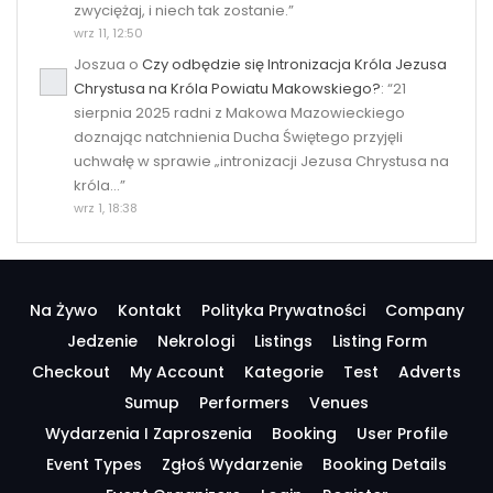
zwyciężaj, i niech tak zostanie.
”
wrz 11, 12:50
Joszua
o
Czy odbędzie się Intronizacja Króla Jezusa
Chrystusa na Króla Powiatu Makowskiego?
: “
21
sierpnia 2025 radni z Makowa Mazowieckiego
doznając natchnienia Ducha Świętego przyjęli
uchwałę w sprawie „intronizacji Jezusa Chrystusa na
króla…
”
wrz 1, 18:38
Na Żywo
Kontakt
Polityka Prywatności
Company
Jedzenie
Nekrologi
Listings
Listing Form
Checkout
My Account
Kategorie
Test
Adverts
Sumup
Performers
Venues
Wydarzenia I Zaproszenia
Booking
User Profile
Event Types
Zgłoś Wydarzenie
Booking Details