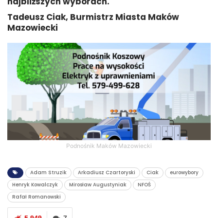
najbliższych wyborach.
Tadeusz Ciak, Burmistrz Miasta Maków
Mazowiecki
Podnośnik Maków Mazowiecki
Adam Struzik
Arkadiusz Czartoryski
Ciak
eurowybory
Henryk Kowalczyk
Mirosław Augustyniak
NFOŚ
Rafał Romanowski
5 949
7