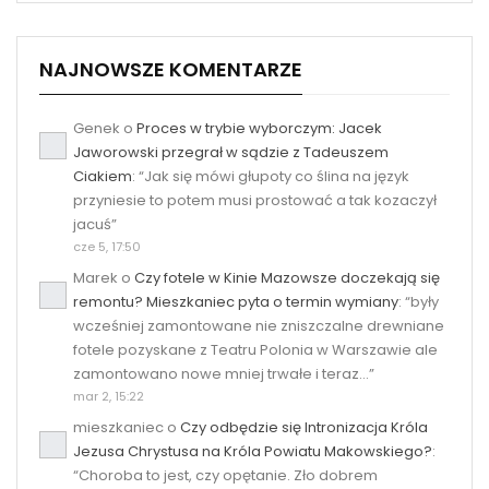
NAJNOWSZE KOMENTARZE
Genek
o
Proces w trybie wyborczym: Jacek
Jaworowski przegrał w sądzie z Tadeuszem
Ciakiem
: “
Jak się mówi głupoty co ślina na język
przyniesie to potem musi prostować a tak kozaczył
jacuś
”
cze 5, 17:50
Marek
o
Czy fotele w Kinie Mazowsze doczekają się
remontu? Mieszkaniec pyta o termin wymiany
: “
były
wcześniej zamontowane nie zniszczalne drewniane
fotele pozyskane z Teatru Polonia w Warszawie ale
zamontowano nowe mniej trwałe i teraz…
”
mar 2, 15:22
mieszkaniec
o
Czy odbędzie się Intronizacja Króla
Jezusa Chrystusa na Króla Powiatu Makowskiego?
:
“
Choroba to jest, czy opętanie. Zło dobrem