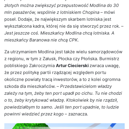
złotych można zwiększyć przepustowość Modlina do 30
mln pasażerów, wspólnie z lotniskiem Chopina
– mówi
poseł. Dodaje, że największym skarbem lotniska jest
wykształcona kadra, której nie da się stworzyć przez rok. –
Jest jeszcze coś. Mieszkańcy Modlina chcą lotniska. A
mieszkańcy Baranowa nie chcą CPK.
Za utrzymaniem Modlina jest także wielu samorządowców
z regionu, w tym z Załusk, Płocka czy Płońska. Burmistrz
pobliskiego Zakroczymia
Artur Ciecierski
zwraca uwagę,
że przez politykę partii rządzącej względem portu
okoliczne powiaty tracą inwestorów, a to z kolei ogromna
szkoda dla mieszkańców. –
Przedstawicielom władzy
zależy na tym, żeby ten port upadł po cichu. Tu nie chodzi
o to, żeby krytykować władzę. Ktokolwiek by nie rządził,
powiedziałbym to samo. Jeśli ten port upadnie, to ludzie
powinni wiedzieć przez kogo
– zaznacza.