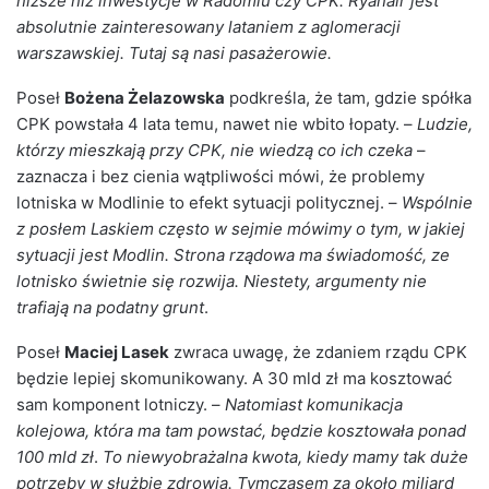
niższe niż inwestycje w Radomiu czy CPK. Ryanair jest
absolutnie zainteresowany lataniem z aglomeracji
warszawskiej. Tutaj są nasi pasażerowie.
Poseł
Bożena Żelazowska
podkreśla, że tam, gdzie spółka
CPK powstała 4 lata temu, nawet nie wbito łopaty. –
Ludzie,
którzy mieszkają przy CPK, nie wiedzą co ich czeka
–
zaznacza i bez cienia wątpliwości mówi, że problemy
lotniska w Modlinie to efekt sytuacji politycznej. –
Wspólnie
z posłem Laskiem często w sejmie mówimy o tym, w jakiej
sytuacji jest Modlin. Strona rządowa ma świadomość, ze
lotnisko świetnie się rozwija. Niestety, argumenty nie
trafiają na podatny grunt
.
Poseł
Maciej Lasek
zwraca uwagę, że zdaniem rządu CPK
będzie lepiej skomunikowany. A 30 mld zł ma kosztować
sam komponent lotniczy. –
Natomiast komunikacja
kolejowa, która ma tam powstać, będzie kosztowała ponad
100 mld zł
.
To niewyobrażalna kwota, kiedy mamy tak duże
potrzeby w służbie zdrowia. Tymczasem za około miliard