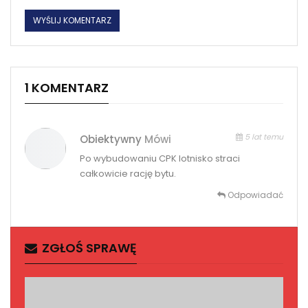
1 KOMENTARZ
5 lat temu
Obiektywny
Mówi
Po wybudowaniu CPK lotnisko straci
całkowicie rację bytu.
Odpowiadać
ZGŁOŚ SPRAWĘ