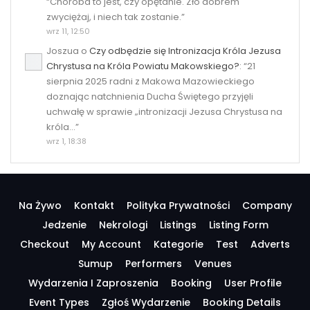
“
Choroba to jest, czy opętanie. Zło dobrem
zwyciężaj, i niech tak zostanie.
”
wrz 11, 12:50
Joszua
o
Czy odbędzie się Intronizacja Króla Jezusa
Chrystusa na Króla Powiatu Makowskiego?
: “
21
sierpnia 2025 radni z Makowa Mazowieckiego
doznając natchnienia Ducha Świętego przyjęli
uchwałę w sprawie „intronizacji Jezusa Chrystusa na
króla…
”
wrz 1, 18:38
Na Żywo
Kontakt
Polityka Prywatności
Company
Jedzenie
Nekrologi
Listings
Listing Form
Checkout
My Account
Kategorie
Test
Adverts
Sumup
Performers
Venues
Wydarzenia I Zaproszenia
Booking
User Profile
Event Types
Zgłoś Wydarzenie
Booking Details