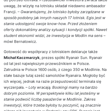
uwagę, że wizytę na lotnisku składał niedawno ambasador
Francji.
– Gwarantujemy, że lotnisko byłoby zarządzane w
sposób podobny jak innych naszych 17 lotnisk. Egis jest w
stanie udostępnić swoje know-how. Przed złożeniem
oferty dokonaliśmy analizy sytuacji i kondycji spółki. Nawet
student ekonomii widzi, ze inwestycja w Modlin ma sens
–
mówi Bernatowicz.
Gotowość do współpracy z lotniskiem deklaruje także
Michał Kaczmarzyk
, prezes spółki Ryanair Sun. Ryanair
od lat jest największym przewoźnikiem w Polsce.
Zatrudnia w Polsce 1600 osób, z czego 350 w Modlinie. Na
stałe bazuje tutaj sześć samolotów Ryanaira. Mogłoby być
ich więcej, jednak na razie przepustowość terminala się
wyczerpała.
– Loty wracają. Bookingi mamy na bardzo
dobrym poziomie. W perspektywie kilku lat jesteśmy w
stanie podwoić liczbę pasażerów w Modlinie. Zakres
inwestycji, które trzeba byłoby tu poczynić, są znacznie