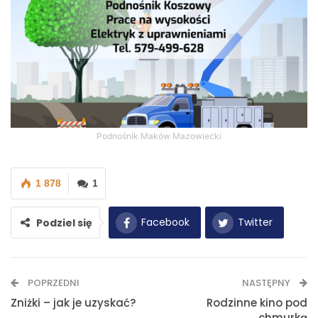
Podnośnik Maków Mazowiecki
1 878
1
Facebook
Twitter
Podziel się
WhatsApp
E-mail
POPRZEDNI
NASTĘPNY
Drukuj
Zniżki – jak je uzyskać?
Rodzinne kino pod
chmurką