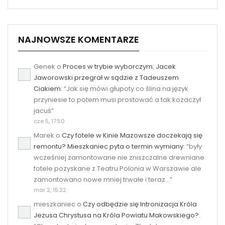
NAJNOWSZE KOMENTARZE
Genek
o
Proces w trybie wyborczym: Jacek
Jaworowski przegrał w sądzie z Tadeuszem
Ciakiem
: “
Jak się mówi głupoty co ślina na język
przyniesie to potem musi prostować a tak kozaczył
jacuś
”
cze 5, 17:50
Marek
o
Czy fotele w Kinie Mazowsze doczekają się
remontu? Mieszkaniec pyta o termin wymiany
: “
były
wcześniej zamontowane nie zniszczalne drewniane
fotele pozyskane z Teatru Polonia w Warszawie ale
zamontowano nowe mniej trwałe i teraz…
”
mar 2, 15:22
mieszkaniec
o
Czy odbędzie się Intronizacja Króla
Jezusa Chrystusa na Króla Powiatu Makowskiego?
: