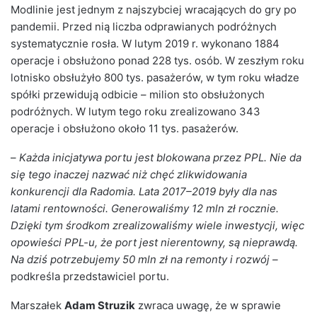
Modlinie jest jednym z najszybciej wracających do gry po
pandemii. Przed nią liczba odprawianych podróżnych
systematycznie rosła. W lutym 2019 r. wykonano 1884
operacje i obsłużono ponad 228 tys. osób. W zeszłym roku
lotnisko obsłużyło 800 tys. pasażerów, w tym roku władze
spółki przewidują odbicie – milion sto obsłużonych
podróżnych. W lutym tego roku zrealizowano 343
operacje i obsłużono około 11 tys. pasażerów.
–
Każda inicjatywa portu jest blokowana przez PPL. Nie da
się tego inaczej nazwać niż chęć zlikwidowania
konkurencji dla Radomia. Lata 2017–2019 były dla nas
latami rentowności. Generowaliśmy 12 mln zł rocznie.
Dzięki tym środkom zrealizowaliśmy wiele inwestycji, więc
opowieści PPL-u, że port jest nierentowny, są nieprawdą.
Na dziś potrzebujemy 50 mln zł na remonty i rozwój –
podkreśla przedstawiciel portu.
Marszałek
Adam Struzik
zwraca uwagę, że w sprawie