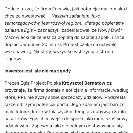
Dodaje także, że firma Egis wie, jaki potencjał ma lotnisko i
chce zainwestować. –
Naszym zadaniem, jako
samorządowców, jest rozwój regionu, dlatego popieramy
działania Egis
– zaznaczył i zadeklarował, że Nowy Dwór
Mazowiecki także jest za dopłatą do kapitału spółki i chce
dopłacić w sumie 20 mln zł. Projekt czeka na uchwałę
wykonawczą. Niestety, wszystko wstrzymuje strona
rządowa.
Inwestor jest, ale nie ma zgody
Prezes Egis Project Polska
Krzysztof Bernatowicz
przyznaje, że firma dostała nieoficjalnie informacje, według
której PPL nie życzy sobie sprzedaży udziałów. Podkreśla
także olbrzymi potencjał portu. Jego zdaniem jest bardzo
mało lotnisk, które w tak szybkim tempie zdobywają 3 mln
pasażerów. Egis chce wejść do spółki jako mniejszościowy
udziałowiec. Zapewnia także o pełnym dostosowaniu się
do potrzeb lotniska. Przedstawiciel inwestora zwraca także