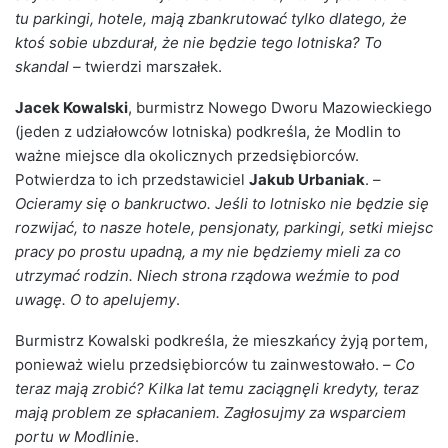
tu parkingi, hotele, mają zbankrutować tylko dlatego, że
ktoś sobie ubzdurał, że nie będzie tego lotniska? To
skandal –
twierdzi marszałek.
Jacek Kowalski
, burmistrz Nowego Dworu Mazowieckiego
(jeden z udziałowców lotniska) podkreśla, że Modlin to
ważne miejsce dla okolicznych przedsiębiorców.
Potwierdza to ich przedstawiciel
Jakub Urbaniak
. –
Ocieramy się o bankructwo. Jeśli to lotnisko nie będzie się
rozwijać, to nasze hotele, pensjonaty, parkingi, setki miejsc
pracy po prostu upadną, a my nie będziemy mieli za co
utrzymać rodzin. Niech strona rządowa weźmie to pod
uwagę. O to apelujemy
.
Burmistrz Kowalski podkreśla, że mieszkańcy żyją portem,
ponieważ wielu przedsiębiorców tu zainwestowało. –
Co
teraz mają zrobić? Kilka lat temu zaciągnęli kredyty, teraz
mają problem ze spłacaniem. Zagłosujmy za wsparciem
portu w Modlini
e.