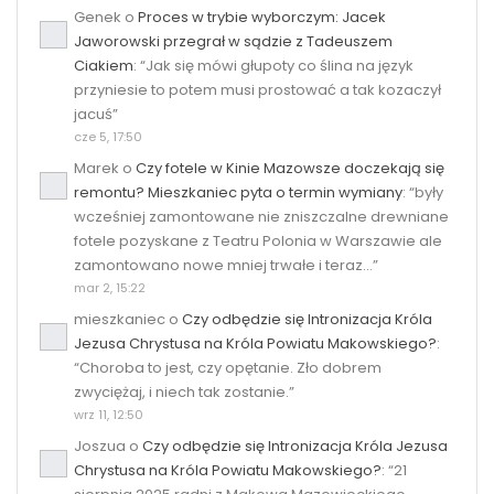
Genek
o
Proces w trybie wyborczym: Jacek
Jaworowski przegrał w sądzie z Tadeuszem
Ciakiem
: “
Jak się mówi głupoty co ślina na język
przyniesie to potem musi prostować a tak kozaczył
jacuś
”
cze 5, 17:50
Marek
o
Czy fotele w Kinie Mazowsze doczekają się
remontu? Mieszkaniec pyta o termin wymiany
: “
były
wcześniej zamontowane nie zniszczalne drewniane
fotele pozyskane z Teatru Polonia w Warszawie ale
zamontowano nowe mniej trwałe i teraz…
”
mar 2, 15:22
mieszkaniec
o
Czy odbędzie się Intronizacja Króla
Jezusa Chrystusa na Króla Powiatu Makowskiego?
:
“
Choroba to jest, czy opętanie. Zło dobrem
zwyciężaj, i niech tak zostanie.
”
wrz 11, 12:50
Joszua
o
Czy odbędzie się Intronizacja Króla Jezusa
Chrystusa na Króla Powiatu Makowskiego?
: “
21