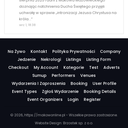
sierpnia 2025 radni z Makowa Mazowieckiego
doznając natchnienia Ducha Świętego przyjęli
uchwałę w sprawie „intronizacji Jezusa Chrystusa na
króla…
”
wrz 1, 18:38
Na Żywo
Kontakt
Polityka Prywatności
Company
Jedzenie
Nekrologi
Listings
Listing Form
Checkout
My Account
Kategorie
Test
Adverts
Sumup
Performers
Venues
Wydarzenia I Zaproszenia
Booking
User Profile
Event Types
Zgłoś Wydarzenie
Booking Details
Event Organizers
Login
Register
© 2026, https://makowonline.pl - Wszelkie prawa zastrzeżone.
Website Design:
Brzostek sp. z o.o.