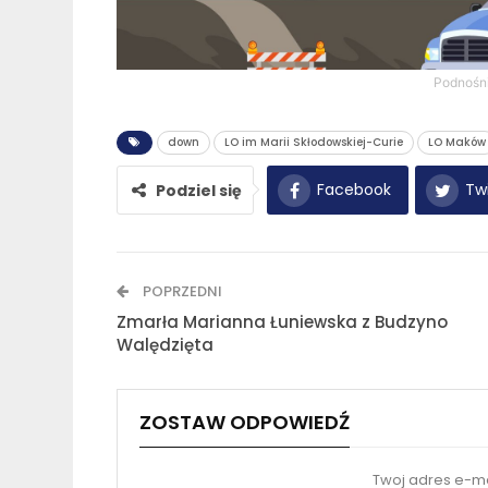
Podnośn
down
LO im Marii Skłodowskiej-Curie
LO Maków
Facebook
Twi
Podziel się
POPRZEDNI
Zmarła Marianna Łuniewska z Budzyno
Walędzięta
ZOSTAW ODPOWIEDŹ
Twoj adres e-ma