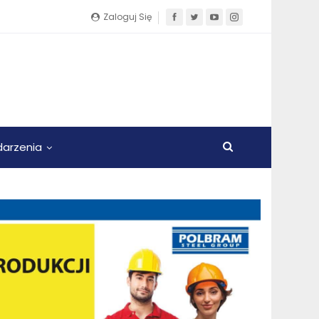
Zaloguj Się
arzenia