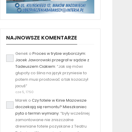
NAJNOWSZE KOMENTARZE
Genek
o
Proces w trybie wyborczym:
Jacek Jaworowski przegrał w sądzie z
Tadeuszem Ciakiem
: “
Jak się mówi
głupoty co ślina na język przyniesie to
potem musi prostować a tak kozaczył
jacuś
”
cze 5, 17:50
Marek
o
Czy fotele w Kinie Mazowsze
doczekają się remontu? Mieszkaniec
pyta o termin wymiany
: “
były wcześniej
zamontowane nie zniszczalne
drewniane fotele pozyskane z Teatru