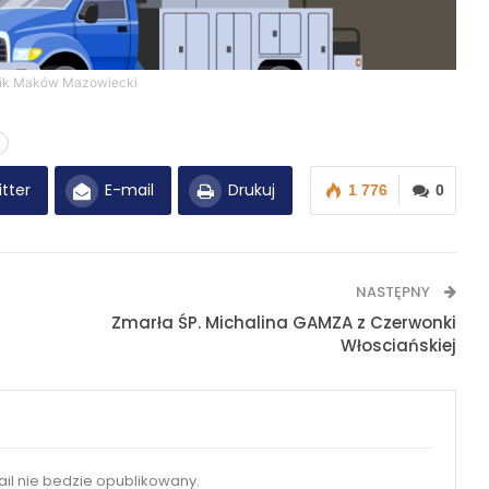
ik Maków Mazowiecki
tter
E-mail
Drukuj
1 776
0
NASTĘPNY
Zmarła ŚP. Michalina GAMZA z Czerwonki
Włosciańskiej
il nie bedzie opublikowany.