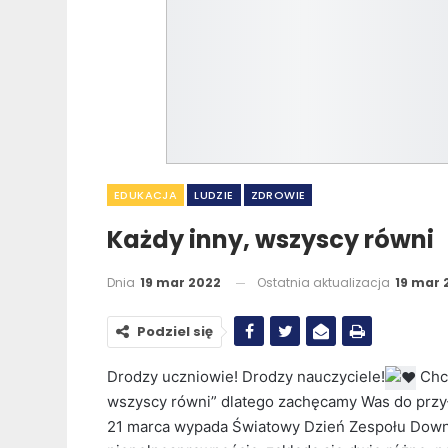
EDUKACJA
LUDZIE
ZDROWIE
Każdy inny, wszyscy równi
Dnia
19 mar 2022
Ostatnia aktualizacja
19 mar 
Podziel się
Drodzy uczniowie! Drodzy nauczyciele!
Chci
wszyscy równi” dlatego zachęcamy Was do przyłą
21 marca wypada Światowy Dzień Zespołu Downa i 