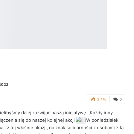
2022
1 776
0
elibyśmy dalej rozwijać naszą inicjatywę ,,Każdy inny,
czenia się do naszej kolejnej akcji
W poniedziałek,
z tej właśnie okazji, na znak solidarności z osobami z tą