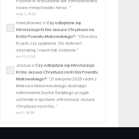
Polonia w Warszawie ale zamontowano
nowe mniej trwałe i teraz…
”
mar 2, 15:22
mieszkaniec
o
Czy odbędzie się
Intronizacja Króla Jezusa Chrystusa na
Króla Powiatu Makowskiego?
: “
Choroba
to jest, czy opętanie. Zło dobrem
zwyciężaj, i niech tak zostanie.
”
wrz 11, 12:50
Joszua
o
Czy odbędzie się Intronizacja
Króla Jezusa Chrystusa na Króla Powiatu
Makowskiego?
: “
21 sierpnia 2025 radni z
Makowa Mazowieckiego doznając
natchnienia Ducha Świętego przyjęli
uchwałę w sprawie „intronizacji Jezusa
Chrystusa na króla…
”
wrz 1, 18:38