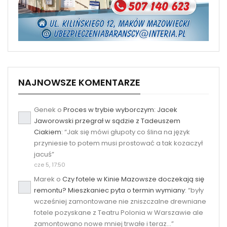
NAJNOWSZE KOMENTARZE
Genek
o
Proces w trybie wyborczym: Jacek
Jaworowski przegrał w sądzie z Tadeuszem
Ciakiem
: “
Jak się mówi głupoty co ślina na język
przyniesie to potem musi prostować a tak kozaczył
jacuś
”
cze 5, 17:50
Marek
o
Czy fotele w Kinie Mazowsze doczekają się
remontu? Mieszkaniec pyta o termin wymiany
: “
były
wcześniej zamontowane nie zniszczalne drewniane
fotele pozyskane z Teatru Polonia w Warszawie ale
zamontowano nowe mniej trwałe i teraz…
”