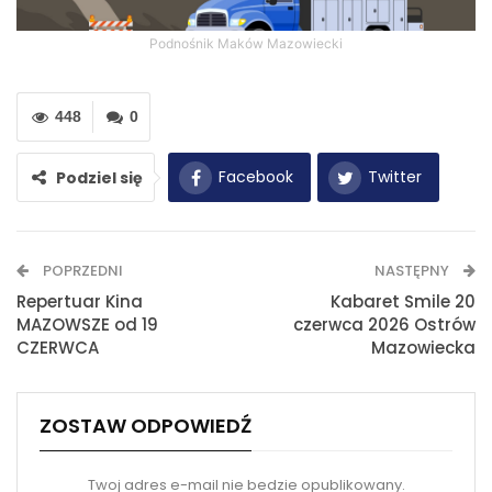
Podnośnik Maków Mazowiecki
448
0
Facebook
Twitter
Podziel się
WhatsApp
E-mail
POPRZEDNI
NASTĘPNY
Drukuj
Repertuar Kina
Kabaret Smile 20
MAZOWSZE od 19
czerwca 2026 Ostrów
CZERWCA
Mazowiecka
ZOSTAW ODPOWIEDŹ
Twoj adres e-mail nie bedzie opublikowany.