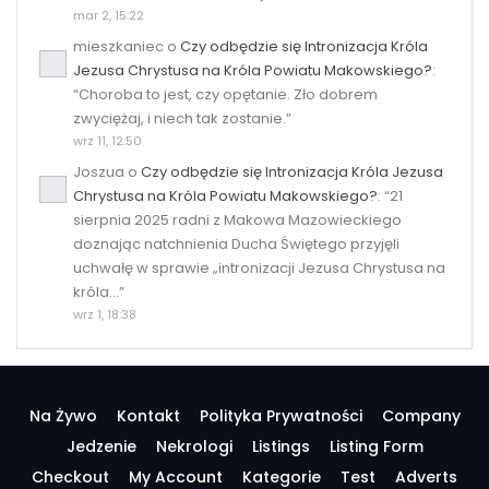
mar 2, 15:22
mieszkaniec
o
Czy odbędzie się Intronizacja Króla
Jezusa Chrystusa na Króla Powiatu Makowskiego?
:
“
Choroba to jest, czy opętanie. Zło dobrem
zwyciężaj, i niech tak zostanie.
”
wrz 11, 12:50
Joszua
o
Czy odbędzie się Intronizacja Króla Jezusa
Chrystusa na Króla Powiatu Makowskiego?
: “
21
sierpnia 2025 radni z Makowa Mazowieckiego
doznając natchnienia Ducha Świętego przyjęli
uchwałę w sprawie „intronizacji Jezusa Chrystusa na
króla…
”
wrz 1, 18:38
Na Żywo
Kontakt
Polityka Prywatności
Company
Jedzenie
Nekrologi
Listings
Listing Form
Checkout
My Account
Kategorie
Test
Adverts