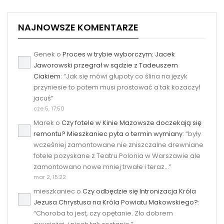
NAJNOWSZE KOMENTARZE
Genek
o
Proces w trybie wyborczym: Jacek
Jaworowski przegrał w sądzie z Tadeuszem
Ciakiem
: “
Jak się mówi głupoty co ślina na język
przyniesie to potem musi prostować a tak kozaczył
jacuś
”
cze 5, 17:50
Marek
o
Czy fotele w Kinie Mazowsze doczekają się
remontu? Mieszkaniec pyta o termin wymiany
: “
były
wcześniej zamontowane nie zniszczalne drewniane
fotele pozyskane z Teatru Polonia w Warszawie ale
zamontowano nowe mniej trwałe i teraz…
”
mar 2, 15:22
mieszkaniec
o
Czy odbędzie się Intronizacja Króla
Jezusa Chrystusa na Króla Powiatu Makowskiego?
:
“
Choroba to jest, czy opętanie. Zło dobrem