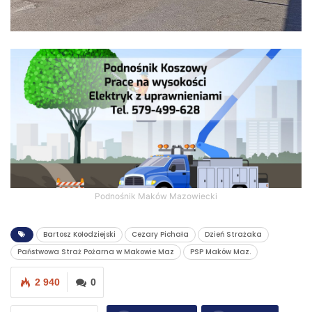
Podnośnik Maków Mazowiecki
Bartosz Kołodziejski
Cezary Pichała
Dzień Strażaka
Państwowa Straż Pożarna w Makowie Maz
PSP Maków Maz.
2 940
0