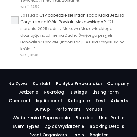
zwyciężaj, i niech tak zostanie.
”
wrz 11, 12:50
Joszua
o
Czy odbędzie się Intronizacja Króla Jezusa
Chrystusa na Króla Powiatu Makowskiego?
: “
21
sierpnia 2025 radni z Makowa Mazowieckiego
doznając natchnienia Ducha Świętego przyjęli
uchwałę w sprawie „intronizacji Jezusa Chrystusa na
króla…
”
wrz 1, 18:38
Na Żywo
Kontakt
Polityka Prywatności
Company
Jedzenie
Nekrologi
Listings
Listing Form
Checkout
My Account
Kategorie
Test
Adverts
Sumup
Performers
Venues
Wydarzenia I Zaproszenia
Booking
User Profile
Event Types
Zgłoś Wydarzenie
Booking Details
Event Organizers
Login
Register