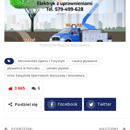
Podnośnik Maków Mazowiecki
Ministerstwo Sportu i Turystyki
nauka pływania
pływalnia w Pułtusku
umiem pływać
Unia Związków Sportowych Warszawy i Mazowsza
3 665
6
Facebook
Twitter
Podziel się
WhatsApp
E-mail
POPRZEDNI
NASTĘPNY