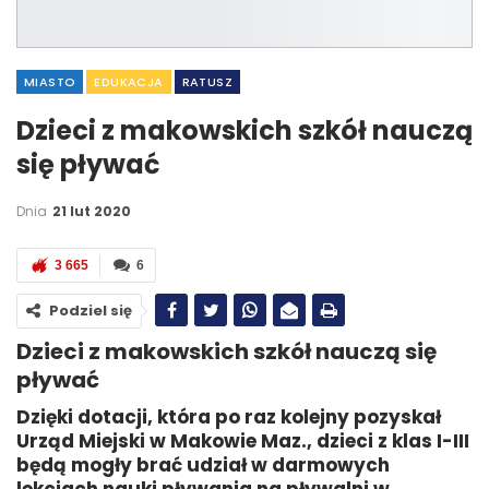
MIASTO
EDUKACJA
RATUSZ
Dzieci z makowskich szkół nauczą
się pływać
Dnia
21 lut 2020
3 665
6
Podziel się
Dzieci z makowskich szkół nauczą się
pływać
Dzięki dotacji, która po raz kolejny pozyskał
Urząd Miejski w Makowie Maz., dzieci z klas I-III
będą mogły brać udział w darmowych