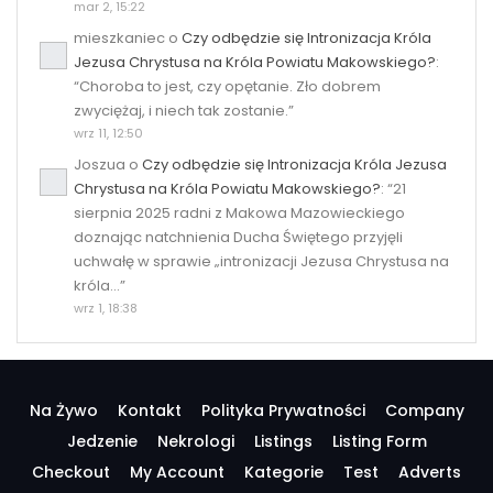
mar 2, 15:22
mieszkaniec
o
Czy odbędzie się Intronizacja Króla
Jezusa Chrystusa na Króla Powiatu Makowskiego?
:
“
Choroba to jest, czy opętanie. Zło dobrem
zwyciężaj, i niech tak zostanie.
”
wrz 11, 12:50
Joszua
o
Czy odbędzie się Intronizacja Króla Jezusa
Chrystusa na Króla Powiatu Makowskiego?
: “
21
sierpnia 2025 radni z Makowa Mazowieckiego
doznając natchnienia Ducha Świętego przyjęli
uchwałę w sprawie „intronizacji Jezusa Chrystusa na
króla…
”
wrz 1, 18:38
Na Żywo
Kontakt
Polityka Prywatności
Company
Jedzenie
Nekrologi
Listings
Listing Form
Checkout
My Account
Kategorie
Test
Adverts