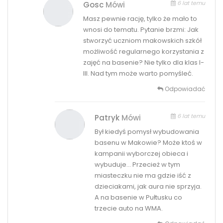
6 lat temu
Gosc
Mówi
Masz pewnie rację, tylko że mało to
wnosi do tematu. Pytanie brzmi: Jak
stworzyć uczniom makowskich szkół
możliwość regularnego korzystania z
zajęć na basenie? Nie tylko dla klas I-
III. Nad tym może warto pomyśleć.
Odpowiadać
6 lat temu
Patryk
Mówi
Był kiedyś pomysł wybudowania
basenu w Makowie? Może ktoś w
kampanii wyborczej obieca i
wybuduje… Przecież w tym
miasteczku nie ma gdzie iść z
dzieciakami, jak aura nie sprzyja.
A na basenie w Pułtusku co
trzecie auto na WMA.