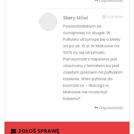
Odpowiadać
6 lat temu
Skery
Mówi
Powiedziałabym ze
conajmniej co drugie. W
Pułtusku utrzymuje się a bilety
sa po ok. 10 zł. W Makowie na
100% by się utrzymało.
Pan burmistrz napewno jest
obeznany z tematem bo jest
częstym gościem na pyłtuskim
basenie. Wiec pytanie do
burmistrza – dlaczgo w
Makowie nie może być
basenu?
Odpowiadać
ZGŁOŚ SPRAWĘ