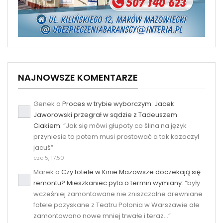
NAJNOWSZE KOMENTARZE
Genek
o
Proces w trybie wyborczym: Jacek
Jaworowski przegrał w sądzie z Tadeuszem
Ciakiem
: “
Jak się mówi głupoty co ślina na język
przyniesie to potem musi prostować a tak kozaczył
jacuś
”
cze 5, 17:50
Marek
o
Czy fotele w Kinie Mazowsze doczekają się
remontu? Mieszkaniec pyta o termin wymiany
: “
były
wcześniej zamontowane nie zniszczalne drewniane
fotele pozyskane z Teatru Polonia w Warszawie ale
zamontowano nowe mniej trwałe i teraz…
”