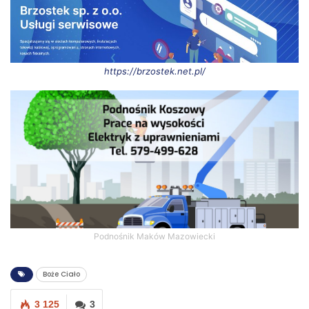
https://brzostek.net.pl/
Podnośnik Maków Mazowiecki
Boże Ciało
3 125
3