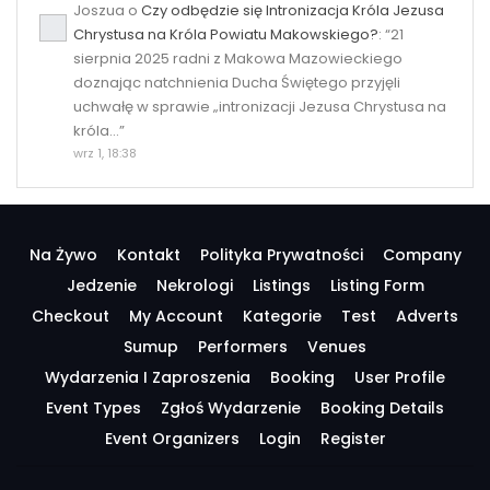
Joszua
o
Czy odbędzie się Intronizacja Króla Jezusa
Chrystusa na Króla Powiatu Makowskiego?
: “
21
sierpnia 2025 radni z Makowa Mazowieckiego
doznając natchnienia Ducha Świętego przyjęli
uchwałę w sprawie „intronizacji Jezusa Chrystusa na
króla…
”
wrz 1, 18:38
Na Żywo
Kontakt
Polityka Prywatności
Company
Jedzenie
Nekrologi
Listings
Listing Form
Checkout
My Account
Kategorie
Test
Adverts
Sumup
Performers
Venues
Wydarzenia I Zaproszenia
Booking
User Profile
Event Types
Zgłoś Wydarzenie
Booking Details
Event Organizers
Login
Register