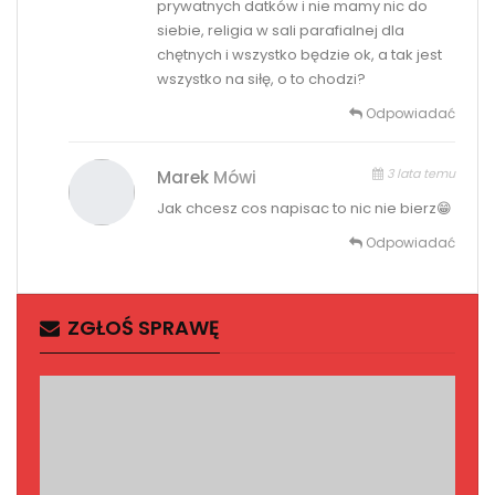
prywatnych datków i nie mamy nic do
siebie, religia w sali parafialnej dla
chętnych i wszystko będzie ok, a tak jest
wszystko na siłę, o to chodzi?
Odpowiadać
3 lata temu
Marek
Mówi
Jak chcesz cos napisac to nic nie bierz😁
Odpowiadać
ZGŁOŚ SPRAWĘ