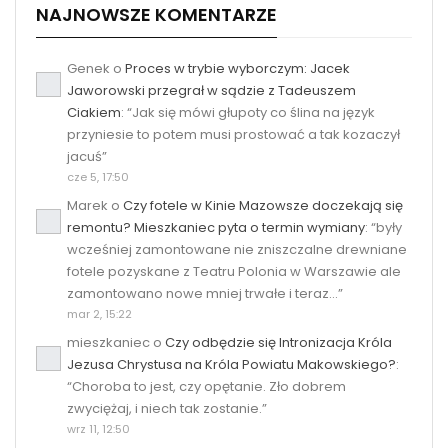
NAJNOWSZE KOMENTARZE
Genek
o
Proces w trybie wyborczym: Jacek
Jaworowski przegrał w sądzie z Tadeuszem
Ciakiem
: “
Jak się mówi głupoty co ślina na język
przyniesie to potem musi prostować a tak kozaczył
jacuś
”
cze 5, 17:50
Marek
o
Czy fotele w Kinie Mazowsze doczekają się
remontu? Mieszkaniec pyta o termin wymiany
: “
były
wcześniej zamontowane nie zniszczalne drewniane
fotele pozyskane z Teatru Polonia w Warszawie ale
zamontowano nowe mniej trwałe i teraz…
”
mar 2, 15:22
mieszkaniec
o
Czy odbędzie się Intronizacja Króla
Jezusa Chrystusa na Króla Powiatu Makowskiego?
:
“
Choroba to jest, czy opętanie. Zło dobrem
zwyciężaj, i niech tak zostanie.
”
wrz 11, 12:50