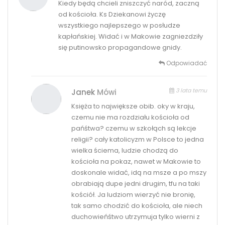
Kiedy będą chcieli zniszczyć naród, zaczną
od kościoła. Ks Dziekanowi życzę
wszystkiego najlepszego w posłudze
kapłańskiej. Widać i w Makowie zagniezdziły
się putinowsko propagandowe gnidy.
Odpowiadać
3 lata temu
Janek
Mówi
Księża to największe obib. oky w kraju,
czemu nie ma rozdziału kościoła od
pańśtwa? czemu w szkołąch są lekcje
religii? cały katolicyzm w Polsce to jedna
wielka ściema, ludzie chodzą do
kościoła na pokaz, nawet w Makowie to
doskonale widać, idą na msze a po mszy
obrabiają dupe jedni drugim, tfu na taki
kościół. Ja ludziom wierzyć nie bronię,
tak samo chodzić do kościoła, ale niech
duchowieńśtwo utrzymuja tylko wierni z