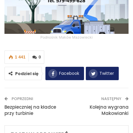
Podnośnik Maków Mazowiecki
1 441
0
Facebook
Twitter
Podziel się
WhatsApp
E-mail
POPRZEDNI
NASTĘPNY
Drukuj
Bezpieczniej na kładce
Kolejna wygrana
przy turbinie
Makowianki