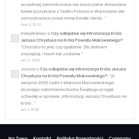
wcześniej zamontowane nie zniszczalne drewniane
fotele pozyskane z Teatru Polonia w Warszawie ale
zamontowano nowe mniej trwałe i teraz…
”
mar 2, 15:22
mieszkaniec
o
Czy odbędzie się Intronizacja Króla
Jezusa Chrystusa na Króla Powiatu Makowskiego?
:
“
Choroba to jest, czy opętanie. Zło dobrem
zwyciężaj, i niech tak zostanie.
”
wrz 11, 12:50
Joszua
o
Czy odbędzie się Intronizacja Króla Jezusa
Chrystusa na Króla Powiatu Makowskiego?
: “
21
sierpnia 2025 radni z Makowa Mazowieckiego
doznając natchnienia Ducha Świętego przyjęli
uchwałę w sprawie „intronizacji Jezusa Chrystusa na
króla…
”
wrz 1, 18:38
Na Żywo
Kontakt
Polityka Prywatności
Company