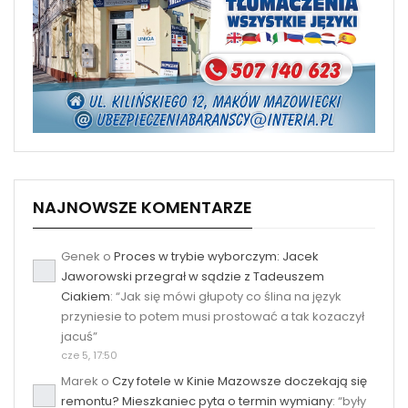
NAJNOWSZE KOMENTARZE
Genek
o
Proces w trybie wyborczym: Jacek
Jaworowski przegrał w sądzie z Tadeuszem
Ciakiem
: “
Jak się mówi głupoty co ślina na język
przyniesie to potem musi prostować a tak kozaczył
jacuś
”
cze 5, 17:50
Marek
o
Czy fotele w Kinie Mazowsze doczekają się
remontu? Mieszkaniec pyta o termin wymiany
: “
były