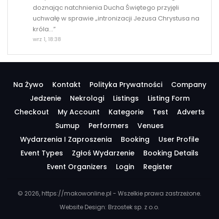
doznając natchnienia Ducha Świętego przyjęli
uchwałę w sprawie „intronizacji Jezusa Chrystusa na
króla…
”
wrz 1, 18:38
Na Żywo
Kontakt
Polityka Prywatności
Company
Jedzenie
Nekrologi
Listings
Listing Form
Checkout
My Account
Kategorie
Test
Adverts
Sumup
Performers
Venues
Wydarzenia I Zaproszenia
Booking
User Profile
Event Types
Zgłoś Wydarzenie
Booking Details
Event Organizers
Login
Register
© 2026, https://makowonline.pl - Wszelkie prawa zastrzeżone.
Website Design:
Brzostek sp. z o.o.