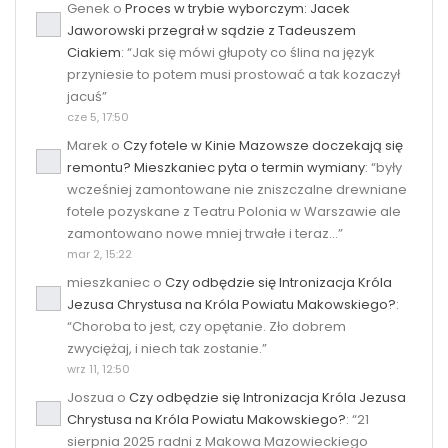
Genek
o
Proces w trybie wyborczym: Jacek
Jaworowski przegrał w sądzie z Tadeuszem
Ciakiem
: “
Jak się mówi głupoty co ślina na język
przyniesie to potem musi prostować a tak kozaczył
jacuś
”
cze 5, 17:50
Marek
o
Czy fotele w Kinie Mazowsze doczekają się
remontu? Mieszkaniec pyta o termin wymiany
: “
były
wcześniej zamontowane nie zniszczalne drewniane
fotele pozyskane z Teatru Polonia w Warszawie ale
zamontowano nowe mniej trwałe i teraz…
”
mar 2, 15:22
mieszkaniec
o
Czy odbędzie się Intronizacja Króla
Jezusa Chrystusa na Króla Powiatu Makowskiego?
:
“
Choroba to jest, czy opętanie. Zło dobrem
zwyciężaj, i niech tak zostanie.
”
wrz 11, 12:50
Joszua
o
Czy odbędzie się Intronizacja Króla Jezusa
Chrystusa na Króla Powiatu Makowskiego?
: “
21
sierpnia 2025 radni z Makowa Mazowieckiego