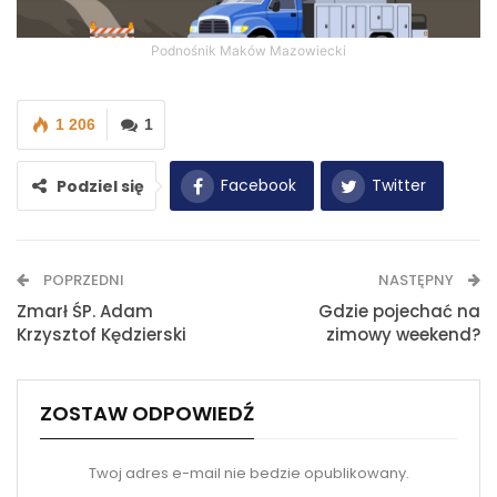
Podnośnik Maków Mazowiecki
1 206
1
Facebook
Twitter
Podziel się
WhatsApp
E-mail
POPRZEDNI
NASTĘPNY
Drukuj
Zmarł ŚP. Adam
Gdzie pojechać na
Krzysztof Kędzierski
zimowy weekend?
ZOSTAW ODPOWIEDŹ
Twoj adres e-mail nie bedzie opublikowany.