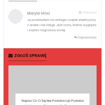
3 lata temu
Maryla
Mówi
Ja postawiłam na vintage czajnik elektryczny
z ariete i nie żałuję. Jest cichy, ładnie wygląda
i szybko nagrzewa wodę
Odpowiadać
ZGŁOŚ SPRAWĘ
Napisz Co Ci Się Nie Podoba Lub Podoba