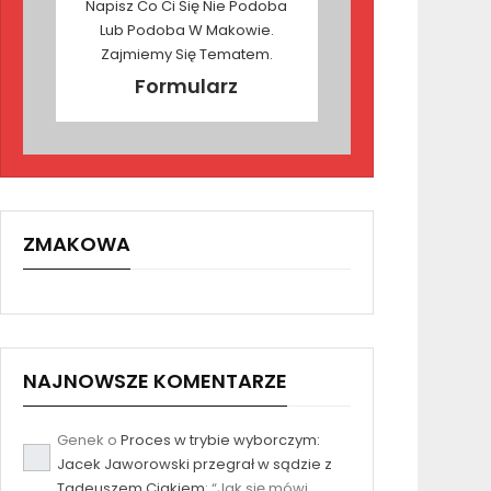
Napisz Co Ci Się Nie Podoba
Lub Podoba W Makowie.
Zajmiemy Się Tematem.
Formularz
ZMAKOWA
NAJNOWSZE KOMENTARZE
Genek
o
Proces w trybie wyborczym:
Jacek Jaworowski przegrał w sądzie z
Tadeuszem Ciakiem
: “
Jak się mówi