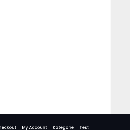
heckout
My Account
Kategorie
Test