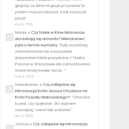
głupoty co ślina na język przyniesie to
potem musi prostować a tak kozaczył
jacuś
”
cze 5, 17:50
Marek
o
Czy fotele w Kinie Mazowsze
doczekają się remontu? Mieszkaniec
pyta o termin wymiany
: “
były wcześniej
zamontowane nie zniszczalne
drewniane fotele pozyskane z Teatru
Polonia w Warszawie ale zamontowano
nowe mniej trwałe i teraz…
”
mar 2, 15:22
mieszkaniec
o
Czy odbędzie się
Intronizacja Króla Jezusa Chrystusa na
Króla Powiatu Makowskiego?
: “
Choroba
to jest, czy opętanie. Zło dobrem
zwyciężaj, i niech tak zostanie.
”
wrz 11, 12:50
Joszua
o
Czy odbędzie się Intronizacja