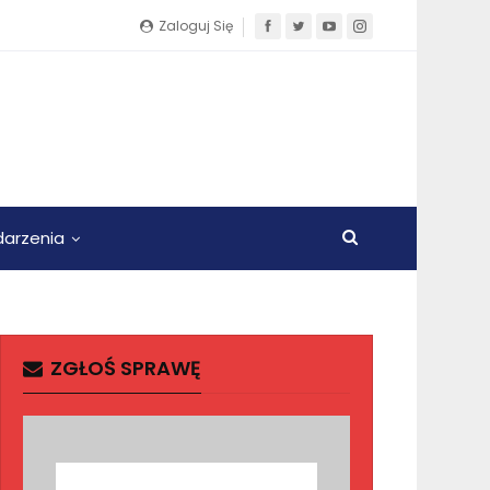
Zaloguj Się
arzenia
ZGŁOŚ SPRAWĘ