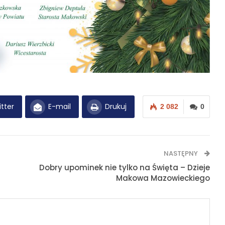
tter
E-mail
Drukuj
2 082
0
NASTĘPNY
Dobry upominek nie tylko na Święta – Dzieje
Makowa Mazowieckiego