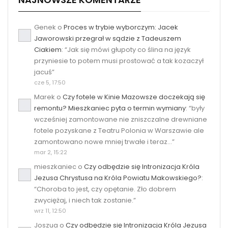
Genek
o
Proces w trybie wyborczym: Jacek
Jaworowski przegrał w sądzie z Tadeuszem
Ciakiem
: “
Jak się mówi głupoty co ślina na język
przyniesie to potem musi prostować a tak kozaczył
jacuś
”
cze 5, 17:50
Marek
o
Czy fotele w Kinie Mazowsze doczekają się
remontu? Mieszkaniec pyta o termin wymiany
: “
były
wcześniej zamontowane nie zniszczalne drewniane
fotele pozyskane z Teatru Polonia w Warszawie ale
zamontowano nowe mniej trwałe i teraz…
”
mar 2, 15:22
mieszkaniec
o
Czy odbędzie się Intronizacja Króla
Jezusa Chrystusa na Króla Powiatu Makowskiego?
:
“
Choroba to jest, czy opętanie. Zło dobrem
zwyciężaj, i niech tak zostanie.
”
wrz 11, 12:50
Joszua
o
Czy odbędzie się Intronizacja Króla Jezusa