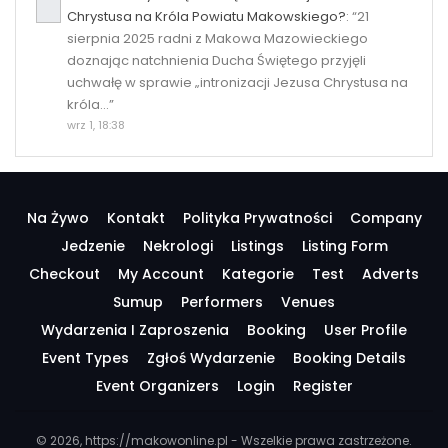
Chrystusa na Króla Powiatu Makowskiego?
: “
21
sierpnia 2025 radni z Makowa Mazowieckiego
doznając natchnienia Ducha Świętego przyjęli
uchwałę w sprawie „intronizacji Jezusa Chrystusa na
króla…
”
wrz 1, 18:38
Na Żywo
Kontakt
Polityka Prywatności
Company
Jedzenie
Nekrologi
Listings
Listing Form
Checkout
My Account
Kategorie
Test
Adverts
Sumup
Performers
Venues
Wydarzenia I Zaproszenia
Booking
User Profile
Event Types
Zgłoś Wydarzenie
Booking Details
Event Organizers
Login
Register
© 2026, https://makowonline.pl - Wszelkie prawa zastrzeżone.