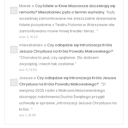
Marek
o
Czy fotele w Kinie Mazowsze doczekają się
remontu? Mieszkaniec pyta o termin wymiany
: “
były
wcześniej zamontowane nie zniszczalne drewniane
fotele pozyskane z Teatru Polonia w Warszawie ale
zamontowano nowe mniej trwałe i teraz…
”
mar 2, 15:22
mieszkaniec
o
Czy odbędzie się Intronizacja Króla
Jezusa Chrystusa na Króla Powiatu Makowskiego?
:
“
Choroba to jest, czy opętanie. Zło dobrem
zwyciężaj, i niech tak zostanie.
”
wrz 11, 12:50
Joszua
o
Czy odbędzie się Intronizacja Króla Jezusa
Chrystusa na Króla Powiatu Makowskiego?
: “
21
sierpnia 2025 radni z Makowa Mazowieckiego
doznając natchnienia Ducha Świętego przyjęli
uchwałę w sprawie „intronizacji Jezusa Chrystusa na
króla…
”
wrz 1, 18:38