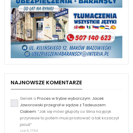
NAJNOWSZE KOMENTARZE
Genek
o
Proces w trybie wyborczym: Jacek
Jaworowski przegrał w sądzie z Tadeuszem
Ciakiem
: “
Jak się mówi głupoty co ślina na język
przyniesie to potem musi prostować a tak kozaczył
jacuś
”
cze 5, 17:50