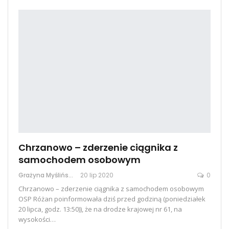
Chrzanowo – zderzenie ciągnika z
samochodem osobowym
Grażyna Myślińska
20 lip 2020
0
Chrzanowo – zderzenie ciągnika z samochodem osobowym
OSP Różan poinformowała dziś przed godziną (poniedziałek
20 lipca, godz. 13:50)), że na drodze krajowej nr 61, na
wysokości…