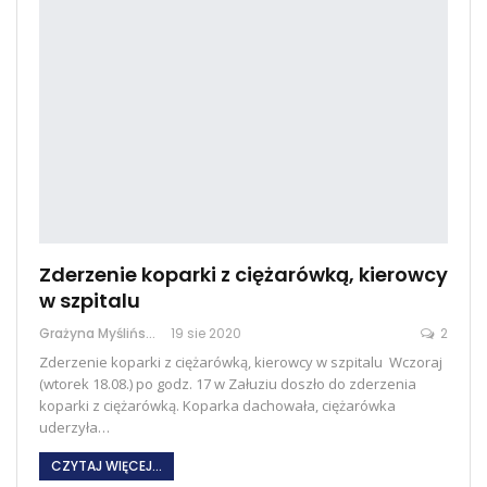
Zderzenie koparki z ciężarówką, kierowcy
w szpitalu
Grażyna Myślińska
19 sie 2020
2
Zderzenie koparki z ciężarówką, kierowcy w szpitalu Wczoraj
(wtorek 18.08.) po godz. 17 w Załuziu doszło do zderzenia
koparki z ciężarówką. Koparka dachowała, ciężarówka
uderzyła…
CZYTAJ WIĘCEJ...