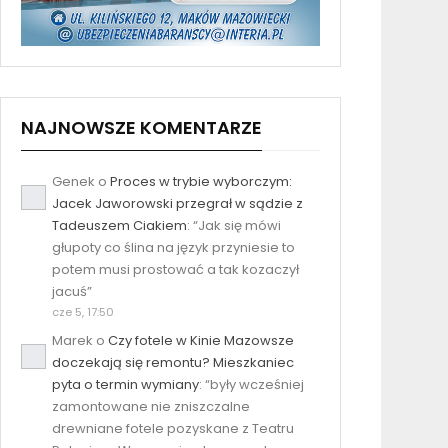
NAJNOWSZE KOMENTARZE
Genek
o
Proces w trybie wyborczym:
Jacek Jaworowski przegrał w sądzie z
Tadeuszem Ciakiem
: “
Jak się mówi
głupoty co ślina na język przyniesie to
potem musi prostować a tak kozaczył
jacuś
”
cze 5, 17:50
Marek
o
Czy fotele w Kinie Mazowsze
doczekają się remontu? Mieszkaniec
pyta o termin wymiany
: “
były wcześniej
zamontowane nie zniszczalne
drewniane fotele pozyskane z Teatru