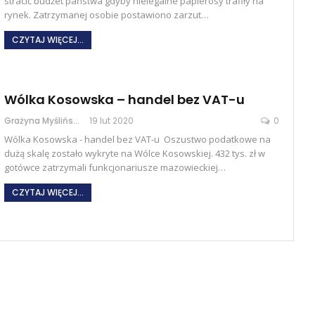
stracić budżet państwa gdyby nielegalne papierosy trafiły na
rynek. Zatrzymanej osobie postawiono zarzut…
CZYTAJ WIĘCEJ...
Wólka Kosowska – handel bez VAT-u
Grażyna Myślińska
19 lut 2020
0
Wólka Kosowska - handel bez VAT-u Oszustwo podatkowe na
dużą skalę zostało wykryte na Wólce Kosowskiej. 432 tys. zł w
gotówce zatrzymali funkcjonariusze mazowieckiej…
CZYTAJ WIĘCEJ...