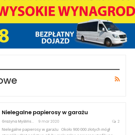
bowe
Nielegalne papierosy w garażu
Grażyna Myślińska
9 mar 2020
2
Nielegalne papierosy w garażu Około 900 000 złotych mógł