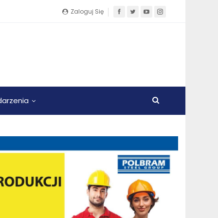
Zaloguj Się
arzenia