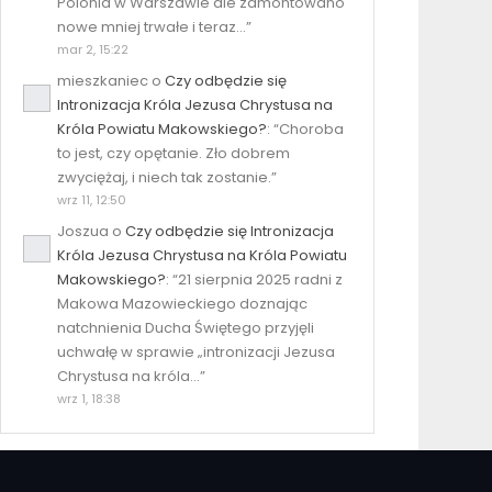
Polonia w Warszawie ale zamontowano
nowe mniej trwałe i teraz…
”
mar 2, 15:22
mieszkaniec
o
Czy odbędzie się
Intronizacja Króla Jezusa Chrystusa na
Króla Powiatu Makowskiego?
: “
Choroba
to jest, czy opętanie. Zło dobrem
zwyciężaj, i niech tak zostanie.
”
wrz 11, 12:50
Joszua
o
Czy odbędzie się Intronizacja
Króla Jezusa Chrystusa na Króla Powiatu
Makowskiego?
: “
21 sierpnia 2025 radni z
Makowa Mazowieckiego doznając
natchnienia Ducha Świętego przyjęli
uchwałę w sprawie „intronizacji Jezusa
Chrystusa na króla…
”
wrz 1, 18:38