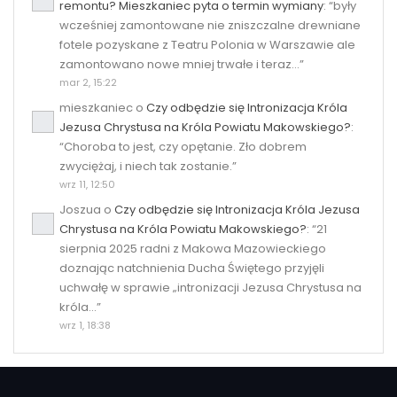
remontu? Mieszkaniec pyta o termin wymiany
: “
były
wcześniej zamontowane nie zniszczalne drewniane
fotele pozyskane z Teatru Polonia w Warszawie ale
zamontowano nowe mniej trwałe i teraz…
”
mar 2, 15:22
mieszkaniec
o
Czy odbędzie się Intronizacja Króla
Jezusa Chrystusa na Króla Powiatu Makowskiego?
:
“
Choroba to jest, czy opętanie. Zło dobrem
zwyciężaj, i niech tak zostanie.
”
wrz 11, 12:50
Joszua
o
Czy odbędzie się Intronizacja Króla Jezusa
Chrystusa na Króla Powiatu Makowskiego?
: “
21
sierpnia 2025 radni z Makowa Mazowieckiego
doznając natchnienia Ducha Świętego przyjęli
uchwałę w sprawie „intronizacji Jezusa Chrystusa na
króla…
”
wrz 1, 18:38