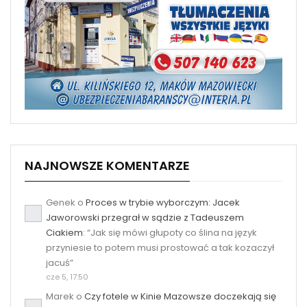
NAJNOWSZE KOMENTARZE
Genek
o
Proces w trybie wyborczym: Jacek
Jaworowski przegrał w sądzie z Tadeuszem
Ciakiem
: “
Jak się mówi głupoty co ślina na język
przyniesie to potem musi prostować a tak kozaczył
jacuś
”
cze 5, 17:50
Marek
o
Czy fotele w Kinie Mazowsze doczekają się