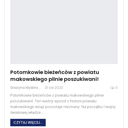
Potomkowie bieżeńców z powiatu
makowskiego pilnie poszukiwani!
Grażyna Myślińska
31 sie 2020
0
Potomkowie bieżeńców z powiatu makowskiego pilnie
poszukiwani! Ten ważny epizod z historii powiatu
makowskiego wciąż pozostaje nieznany. Na początku I wojny
światowej władze…
CZYTAJ WIĘCEJ...