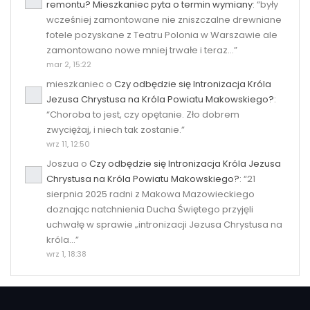
remontu? Mieszkaniec pyta o termin wymiany
: “
były
wcześniej zamontowane nie zniszczalne drewniane
fotele pozyskane z Teatru Polonia w Warszawie ale
zamontowano nowe mniej trwałe i teraz…
”
mar 2, 15:22
mieszkaniec
o
Czy odbędzie się Intronizacja Króla
Jezusa Chrystusa na Króla Powiatu Makowskiego?
:
“
Choroba to jest, czy opętanie. Zło dobrem
zwyciężaj, i niech tak zostanie.
”
wrz 11, 12:50
Joszua
o
Czy odbędzie się Intronizacja Króla Jezusa
Chrystusa na Króla Powiatu Makowskiego?
: “
21
sierpnia 2025 radni z Makowa Mazowieckiego
doznając natchnienia Ducha Świętego przyjęli
uchwałę w sprawie „intronizacji Jezusa Chrystusa na
króla…
”
wrz 1, 18:38