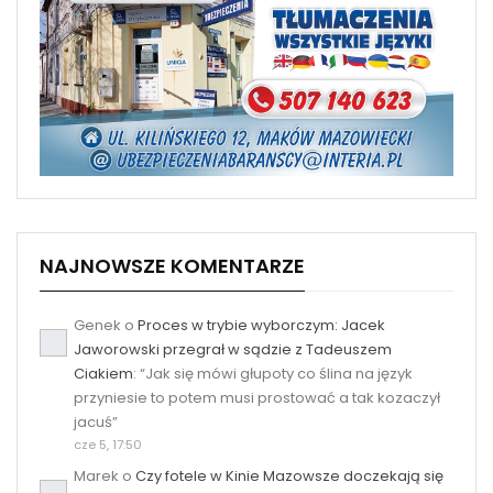
NAJNOWSZE KOMENTARZE
Genek
o
Proces w trybie wyborczym: Jacek
Jaworowski przegrał w sądzie z Tadeuszem
Ciakiem
: “
Jak się mówi głupoty co ślina na język
przyniesie to potem musi prostować a tak kozaczył
jacuś
”
cze 5, 17:50
Marek
o
Czy fotele w Kinie Mazowsze doczekają się