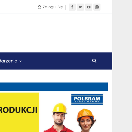
Zaloguj Się
arzenia