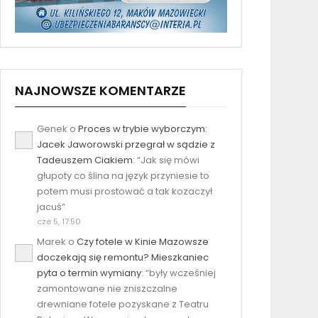
NAJNOWSZE KOMENTARZE
Genek
o
Proces w trybie wyborczym:
Jacek Jaworowski przegrał w sądzie z
Tadeuszem Ciakiem
: “
Jak się mówi
głupoty co ślina na język przyniesie to
potem musi prostować a tak kozaczył
jacuś
”
cze 5, 17:50
Marek
o
Czy fotele w Kinie Mazowsze
doczekają się remontu? Mieszkaniec
pyta o termin wymiany
: “
były wcześniej
zamontowane nie zniszczalne
drewniane fotele pozyskane z Teatru