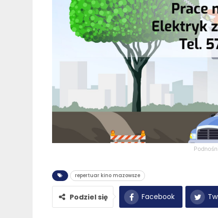
Podnośn
repertuar kino mazowsze
Facebook
Twi
Podziel się