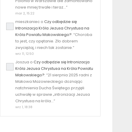
Polonia w Warszawie ale zamontowano
nowe mniej trwałe i teraz…
”
mar 2, 15:22
mieszkaniec
o
Czy odbędzie się
Intronizacja Króla Jezusa Chrystusa na
Króla Powiatu Makowskiego?
: “
Choroba
to jest, czy opętanie. Zło dobrem
zwyciężaj, i niech tak zostanie.
”
wrz 11, 12:50
Joszua
o
Czy odbędzie się Intronizacja
Króla Jezusa Chrystusa na Króla Powiatu
Makowskiego?
: “
21 sierpnia 2025 radni z
Makowa Mazowieckiego doznając
natchnienia Ducha Świętego przyjęli
uchwałę w sprawie „intronizacji Jezusa
Chrystusa na króla…
”
wrz 1, 18:38