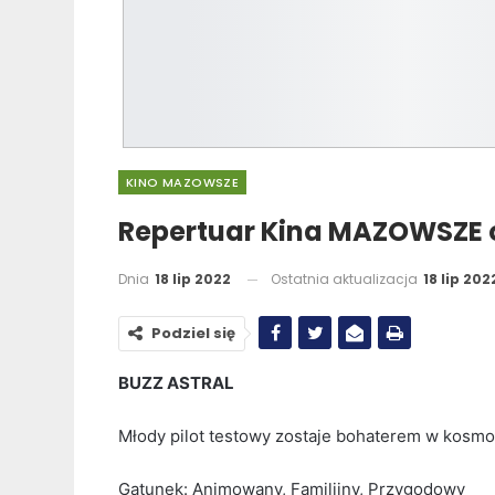
KINO MAZOWSZE
Repertuar Kina MAZOWSZE o
Dnia
18 lip 2022
Ostatnia aktualizacja
18 lip 202
Podziel się
BUZZ ASTRAL
Młody pilot testowy zostaje bohaterem w kosmos
Gatunek: Animowany, Familijny, Przygodowy