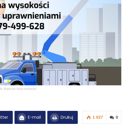
ik Maków Mazowiecki
tter
E-mail
Drukuj
1 027
0