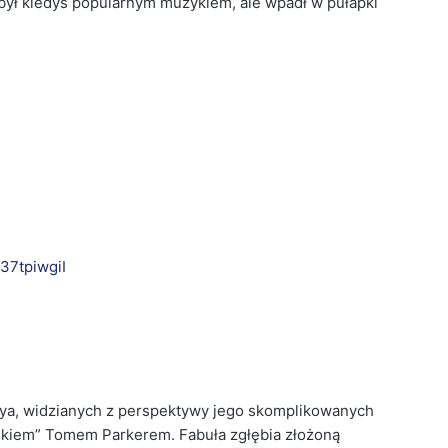
ył kiedyś popularnym muzykiem, ale wpadł w pułapki
37tpiwgiI
leya, widzianych z perspektywy jego skomplikowanych
kiem” Tomem Parkerem. Fabuła zgłębia złożoną