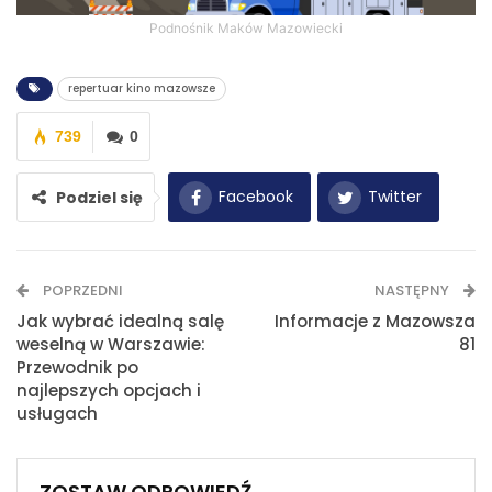
Podnośnik Maków Mazowiecki
repertuar kino mazowsze
739
0
Facebook
Twitter
Podziel się
WhatsApp
E-mail
POPRZEDNI
NASTĘPNY
Drukuj
Jak wybrać idealną salę
Informacje z Mazowsza
weselną w Warszawie:
81
Przewodnik po
najlepszych opcjach i
usługach
ZOSTAW ODPOWIEDŹ