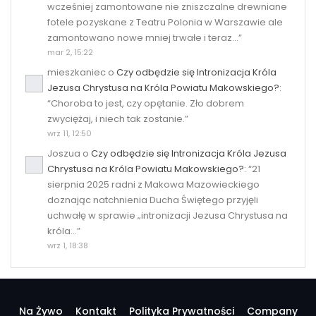
wcześniej zamontowane nie zniszczalne drewniane
fotele pozyskane z Teatru Polonia w Warszawie ale
zamontowano nowe mniej trwałe i teraz…
”
mar 2, 15:22
mieszkaniec
o
Czy odbędzie się Intronizacja Króla
Jezusa Chrystusa na Króla Powiatu Makowskiego?
:
“
Choroba to jest, czy opętanie. Zło dobrem
zwyciężaj, i niech tak zostanie.
”
wrz 11, 12:50
Joszua
o
Czy odbędzie się Intronizacja Króla Jezusa
Chrystusa na Króla Powiatu Makowskiego?
: “
21
sierpnia 2025 radni z Makowa Mazowieckiego
doznając natchnienia Ducha Świętego przyjęli
uchwałę w sprawie „intronizacji Jezusa Chrystusa na
króla…
”
wrz 1, 18:38
Na Żywo
Kontakt
Polityka Prywatności
Company