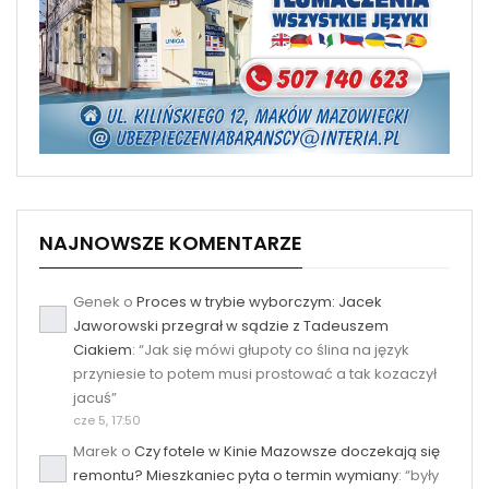
NAJNOWSZE KOMENTARZE
Genek
o
Proces w trybie wyborczym: Jacek
Jaworowski przegrał w sądzie z Tadeuszem
Ciakiem
: “
Jak się mówi głupoty co ślina na język
przyniesie to potem musi prostować a tak kozaczył
jacuś
”
cze 5, 17:50
Marek
o
Czy fotele w Kinie Mazowsze doczekają się
remontu? Mieszkaniec pyta o termin wymiany
: “
były