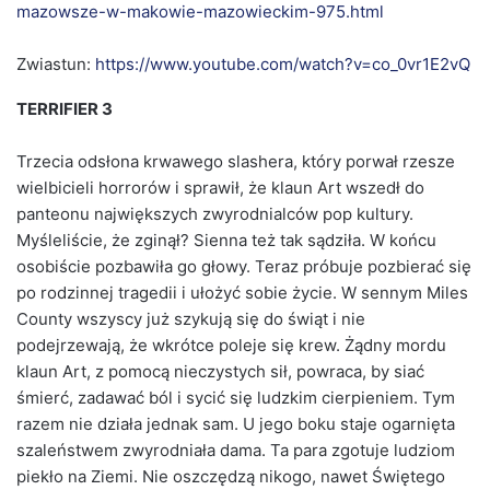
mazowsze-w-makowie-mazowieckim-975.html
Zwiastun:
https://www.youtube.com/watch?v=co_0vr1E2vQ
TERRIFIER 3
Trzecia odsłona krwawego slashera, który porwał rzesze
wielbicieli horrorów i sprawił, że klaun Art wszedł do
panteonu największych zwyrodnialców pop kultury.
Myśleliście, że zginął? Sienna też tak sądziła. W końcu
osobiście pozbawiła go głowy. Teraz próbuje pozbierać się
po rodzinnej tragedii i ułożyć sobie życie. W sennym Miles
County wszyscy już szykują się do świąt i nie
podejrzewają, że wkrótce poleje się krew. Żądny mordu
klaun Art, z pomocą nieczystych sił, powraca, by siać
śmierć, zadawać ból i sycić się ludzkim cierpieniem. Tym
razem nie działa jednak sam. U jego boku staje ogarnięta
szaleństwem zwyrodniała dama. Ta para zgotuje ludziom
piekło na Ziemi. Nie oszczędzą nikogo, nawet Świętego