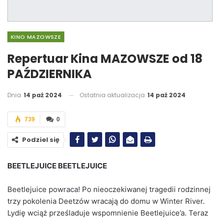
KINO MAZOWSZE
Repertuar Kina MAZOWSZE od 18
PAŹDZIERNIKA
Dnia
14 paź 2024
Ostatnia aktualizacja
14 paź 2024
739
0
Podziel się
BEETLEJUICE BEETLEJUICE
Beetlejuice powraca! Po nieoczekiwanej tragedii rodzinnej
trzy pokolenia Deetzów wracają do domu w Winter River.
Lydię wciąż prześladuje wspomnienie Beetlejuice’a. Teraz