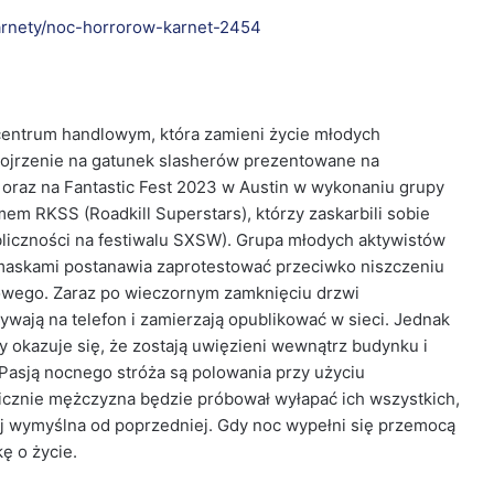
karnety/noc-horrorow-karnet-2454
centrum handlowym, która zamieni życie młodych
pojrzenie na gatunek slasherów prezentowane na
oraz na Fantastic Fest 2023 w Austin w wykonaniu grupy
m RKSS (Roadkill Superstars), którzy zaskarbili sobie
bliczności na festiwalu SXSW). Grupa młodych aktywistów
askami postanawia zaprotestować przeciwko niszczeniu
owego. Zaraz po wieczornym zamknięciu drzwi
ywają na telefon i zamierzają opublikować w sieci. Jednak
 okazuje się, że zostają uwięzieni wewnątrz budynku i
Pasją nocnego stróża są polowania przy użyciu
hicznie mężczyzna będzie próbował wyłapać ich wszystkich,
ej wymyślna od poprzedniej. Gdy noc wypełni się przemocą
ę o życie.