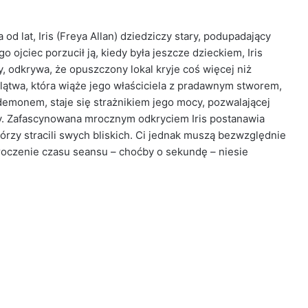
od lat, Iris (Freya Allan) dziedziczy stary, podupadający
 ojciec porzucił ją, kiedy była jeszcze dzieckiem, Iris
, odkrywa, że opuszczony lokal kryje coś więcej niż
lątwa, która wiąże jego właściciela z pradawnym stworem,
emonem, staje się strażnikiem jego mocy, pozwalającej
y. Zafascynowana mrocznym odkryciem Iris postanawia
órzy stracili swych bliskich. Ci jednak muszą bezwzględnie
kroczenie czasu seansu – choćby o sekundę – niesie