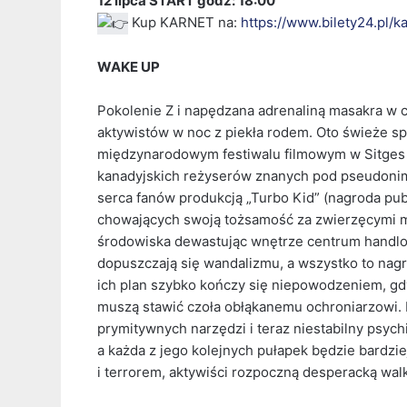
12 lipca START godz: 18:00
Kup KARNET na:
https://www.bilety24.pl/
WAKE UP
Pokolenie Z i napędzana adrenaliną masakra w 
aktywistów w noc z piekła rodem. Oto świeże s
międzynarodowym festiwalu filmowym w Sitges 
kanadyjskich reżyserów znanych pod pseudonime
serca fanów produkcją „Turbo Kid” (nagroda pu
chowających swoją tożsamość za zwierzęcymi m
środowiska dewastując wnętrze centrum handl
dopuszczają się wandalizmu, a wszystko to nagr
ich plan szybko kończy się niepowodzeniem, gdy
muszą stawić czoła obłąkanemu ochroniarzowi. 
prymitywnych narzędzi i teraz niestabilny psyc
a każda z jego kolejnych pułapek będzie bardzi
i terrorem, aktywiści rozpoczną desperacką walk