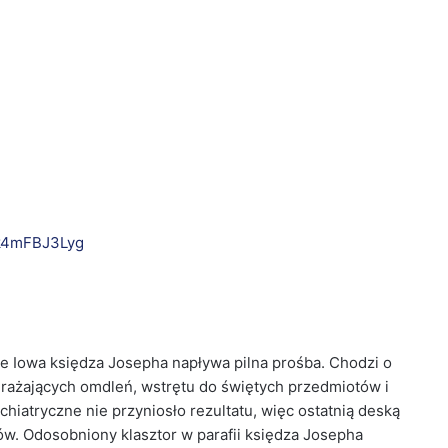
nk4mFBJ3Lyg
 Iowa księdza Josepha napływa pilna prośba. Chodzi o
rażających omdleń, wstrętu do świętych przedmiotów i
hiatryczne nie przyniosło rezultatu, więc ostatnią deską
w. Odosobniony klasztor w parafii księdza Josepha