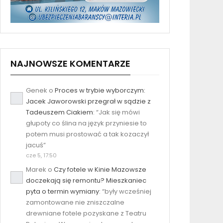
NAJNOWSZE KOMENTARZE
Genek
o
Proces w trybie wyborczym:
Jacek Jaworowski przegrał w sądzie z
Tadeuszem Ciakiem
: “
Jak się mówi
głupoty co ślina na język przyniesie to
potem musi prostować a tak kozaczył
jacuś
”
cze 5, 17:50
Marek
o
Czy fotele w Kinie Mazowsze
doczekają się remontu? Mieszkaniec
pyta o termin wymiany
: “
były wcześniej
zamontowane nie zniszczalne
drewniane fotele pozyskane z Teatru