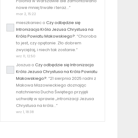
Polonia w Warszawie ale zamontowano
nowe mniej trwałe i teraz…
”
mar 2, 15:22
mieszkaniec
o
Czy odbędzie się
Intronizacja Króla Jezusa Chrystusa na
Króla Powiatu Makowskiego?
: “
Choroba
to jest, czy opętanie. Zło dobrem
zwyciężaj, i niech tak zostanie.
”
wrz 11, 12:50
Joszua
o
Czy odbędzie się Intronizacja
Króla Jezusa Chrystusa na Króla Powiatu
Makowskiego?
: “
21 sierpnia 2025 radni z
Makowa Mazowieckiego doznając
natchnienia Ducha Świętego przyjęli
uchwałę w sprawie „intronizacji Jezusa
Chrystusa na króla…
”
wrz 1, 18:38