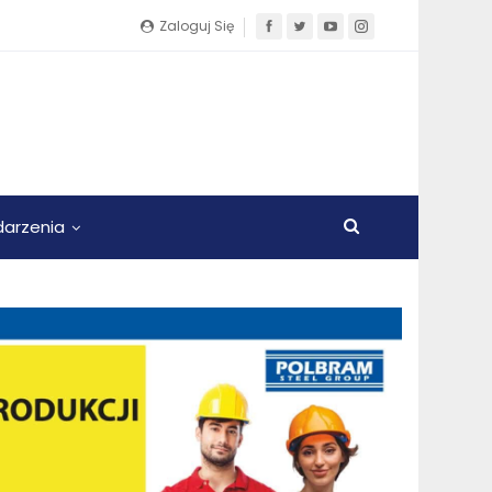
Zaloguj Się
arzenia