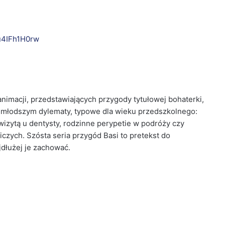
u4IFh1H0rw
 animacji, przedstawiających przygody tytułowej bohaterki,
najmłodszym dylematy, typowe dla wieku przedszkolnego:
wizytą u dentysty, rodzinne perypetie w podróży czy
czych. Szósta seria przygód Basi to pretekst do
jdłużej je zachować.