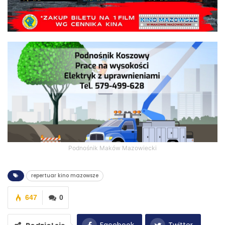
Podnośnik Maków Mazowiecki
repertuar kino mazowsze
647
0