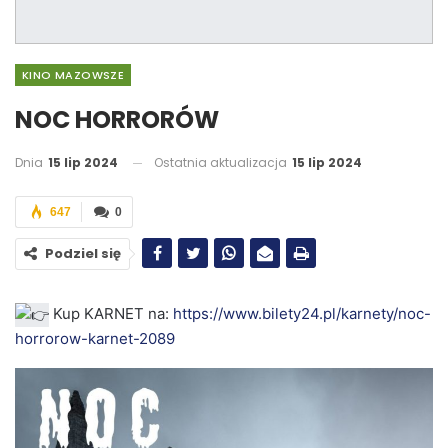
KINO MAZOWSZE
NOC HORRORÓW
Dnia
15 lip 2024
Ostatnia aktualizacja
15 lip 2024
647
0
Podziel się
Kup KARNET na:
https://www.bilety24.pl/karnety/noc-
horrorow-karnet-2089