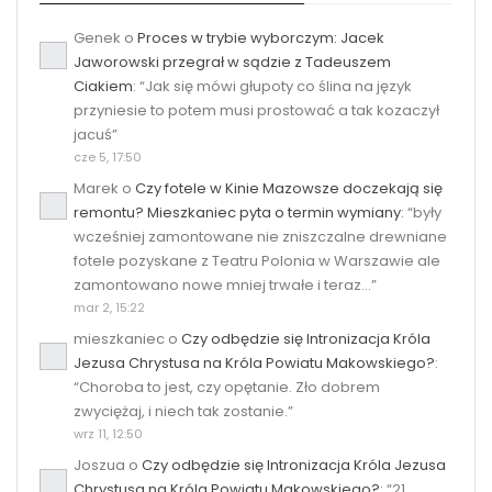
Genek
o
Proces w trybie wyborczym: Jacek
Jaworowski przegrał w sądzie z Tadeuszem
Ciakiem
: “
Jak się mówi głupoty co ślina na język
przyniesie to potem musi prostować a tak kozaczył
jacuś
”
cze 5, 17:50
Marek
o
Czy fotele w Kinie Mazowsze doczekają się
remontu? Mieszkaniec pyta o termin wymiany
: “
były
wcześniej zamontowane nie zniszczalne drewniane
fotele pozyskane z Teatru Polonia w Warszawie ale
zamontowano nowe mniej trwałe i teraz…
”
mar 2, 15:22
mieszkaniec
o
Czy odbędzie się Intronizacja Króla
Jezusa Chrystusa na Króla Powiatu Makowskiego?
:
“
Choroba to jest, czy opętanie. Zło dobrem
zwyciężaj, i niech tak zostanie.
”
wrz 11, 12:50
Joszua
o
Czy odbędzie się Intronizacja Króla Jezusa
Chrystusa na Króla Powiatu Makowskiego?
: “
21