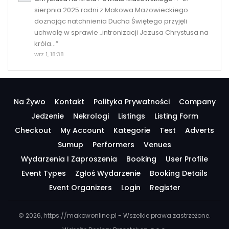
sierpnia 2025 radni z Makowa Mazowieckiego
doznając natchnienia Ducha Świętego przyjęli
uchwałę w sprawie „intronizacji Jezusa Chrystusa na
króla…
”
wrz 1, 18:38
Na Żywo
Kontakt
Polityka Prywatności
Company
Jedzenie
Nekrologi
Listings
Listing Form
Checkout
My Account
Kategorie
Test
Adverts
Sumup
Performers
Venues
Wydarzenia I Zaproszenia
Booking
User Profile
Event Types
Zgłoś Wydarzenie
Booking Details
Event Organizers
Login
Register
© 2026, https://makowonline.pl - Wszelkie prawa zastrzeżone.