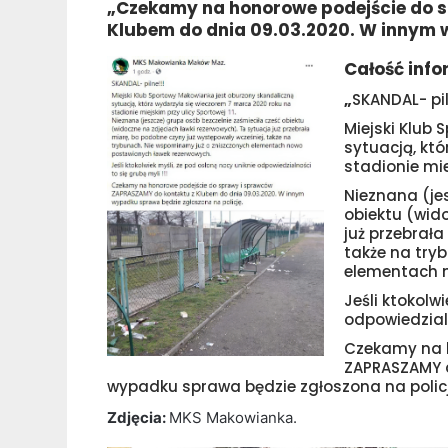
„Czekamy na honorowe podejście do 
Klubem do dnia 09.03.2020. W innym 
Całość info
„
SKANDAL- pil
Miejski Klub
sytuacją, kt
stadionie mie
Nieznana (je
obiektu (wid
już przebrała
także na try
elementach 
Jeśli ktokolw
odpowiedzialn
Czekamy na 
ZAPRASZAMY d
wypadku sprawa będzie zgłoszona na policj
Zdjęcia:
MKS Makowianka.