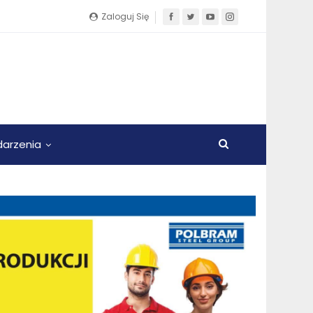
Zaloguj Się
arzenia