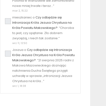
Polonia w Warszawie ale zamontowano
nowe mniej trwałe i teraz…
”
mar 2, 15:22
mieszkaniec
o
Czy odbędzie się
Intronizacja Króla Jezusa Chrystusa na
Króla Powiatu Makowskiego?
: “
Choroba
to jest, czy opętanie. Zło dobrem
zwyciężaj, i niech tak zostanie.
”
wrz 11, 12:50
Joszua
o
Czy odbędzie się Intronizacja
Króla Jezusa Chrystusa na Króla Powiatu
Makowskiego?
: “
21 sierpnia 2025 radni z
Makowa Mazowieckiego doznając
natchnienia Ducha Świętego przyjęli
uchwałę w sprawie „intronizacji Jezusa
Chrystusa na króla…
”
wrz 1, 18:38