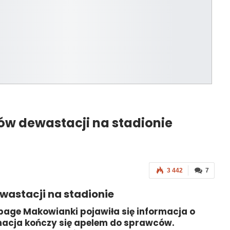
w dewastacji na stadionie
3 442
7
astacji na stadionie
npage Makowianki pojawiła się informacja o
macja kończy się apelem do sprawców.