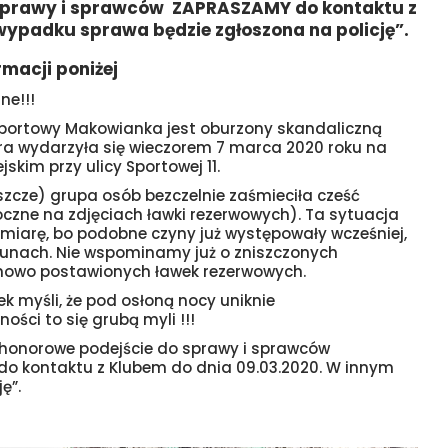
sprawy i sprawców ZAPRASZAMY do kontaktu z
wypadku sprawa będzie zgłoszona na policję”.
rmacji poniżej
ne!!!
 Sportowy Makowianka jest oburzony skandaliczną
óra wydarzyła się wieczorem 7 marca 2020 roku na
jskim przy ulicy Sportowej 11.
szcze) grupa osób bezczelnie zaśmieciła cześć
oczne na zdjęciach ławki rezerwowych). Ta sytuacja
 miarę, bo podobne czyny już występowały wcześniej,
bunach. Nie wspominamy już o zniszczonych
nowo postawionych ławek rezerwowych.
iek myśli, że pod osłoną nocy uniknie
ości to się grubą myli !!!
honorowe podejście do sprawy i sprawców
o kontaktu z Klubem do dnia 09.03.2020. W innym
ę”.