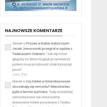
NAJNOWSZE KOMENTARZE
Genek
o
Proces w trybie wyborczym:
Jacek Jaworowski przegrał w sądzie z
Tadeuszem Ciakiem
: “
Jak się mówi
głupoty co ślina na język przyniesie to
potem musi prostować a tak kozaczył
jacuś
”
cze 5, 17:50
Marek
o
Czy fotele w Kinie Mazowsze
doczekają się remontu? Mieszkaniec
pyta o termin wymiany
: “
były wcześniej
zamontowane nie zniszczalne
drewniane fotele pozyskane z Teatru