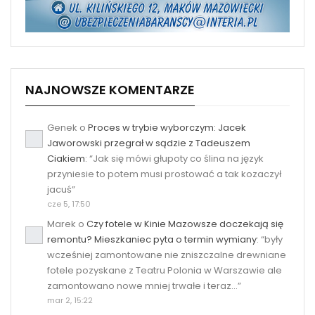
NAJNOWSZE KOMENTARZE
Genek
o
Proces w trybie wyborczym: Jacek
Jaworowski przegrał w sądzie z Tadeuszem
Ciakiem
: “
Jak się mówi głupoty co ślina na język
przyniesie to potem musi prostować a tak kozaczył
jacuś
”
cze 5, 17:50
Marek
o
Czy fotele w Kinie Mazowsze doczekają się
remontu? Mieszkaniec pyta o termin wymiany
: “
były
wcześniej zamontowane nie zniszczalne drewniane
fotele pozyskane z Teatru Polonia w Warszawie ale
zamontowano nowe mniej trwałe i teraz…
”
mar 2, 15:22