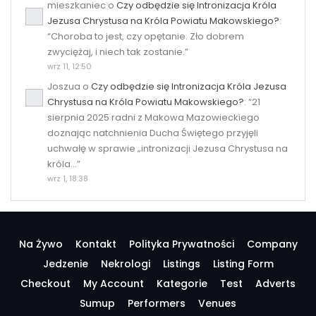
mieszkaniec
o
Czy odbędzie się Intronizacja Króla
Jezusa Chrystusa na Króla Powiatu Makowskiego?
:
“
Choroba to jest, czy opętanie. Zło dobrem
zwyciężaj, i niech tak zostanie.
”
wrz 11, 12:50
Joszua
o
Czy odbędzie się Intronizacja Króla Jezusa
Chrystusa na Króla Powiatu Makowskiego?
: “
21
sierpnia 2025 radni z Makowa Mazowieckiego
doznając natchnienia Ducha Świętego przyjęli
uchwałę w sprawie „intronizacji Jezusa Chrystusa na
króla…
”
wrz 1, 18:38
Na Żywo
Kontakt
Polityka Prywatności
Company
Jedzenie
Nekrologi
Listings
Listing Form
Checkout
My Account
Kategorie
Test
Adverts
Sumup
Performers
Venues