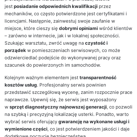
jest
posiadanie odpowiednich kwalifikacji
przez
mechaników, co często potwierdzone jest certyfikatami i
licencjami. Następnie, zainwestuj swoje zaufanie w
miejsce, które cieszy się
dobrymi opiniami
wśród klientów
– zarówno w internecie, jak i w lokalnej społeczności.
Szukając warsztatu, zwróć uwagę na
czystość i
porządek
w pomieszczeniach serwisowych, co może
odzwierciedlać podejście do wykonywanej pracy oraz
szacunek do powierzonych im samochodów.
Kolejnym ważnym elementem jest
transparentność
kosztów usług
. Profesjonalny serwis powinien
przedstawić szczegółową wycenę, zanim rozpocznie prace
naprawcze. Upewnij się, że serwis jest wyposażony
w
sprzęt diagnostyczny najnowszej generacji
, co pozwoli
na szybką i precyzyjną lokalizację usterki. Ponadto, warto
wybrać serwis oferujący
gwarancję na wykonane usługi i
wymienione części
, co jest potwierdzeniem jakości i daje
dodatkowe poczucie bezpieczeństwa.