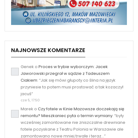
NAJNOWSZE KOMENTARZE
Genek
o
Proces w trybie wyborczym: Jacek
Jaworowski przegrał w sądzie z Tadeuszem
Ciakiem
: “
Jak się mówi głupoty co ślina na język
przyniesie to potem musi prostować a tak kozaczył
jacuś
”
cze 5, 17:50
Marek
o
Czy fotele w Kinie Mazowsze doczekają się
remontu? Mieszkaniec pyta o termin wymiany
: “
były
wcześniej zamontowane nie zniszczalne drewniane
fotele pozyskane z Teatru Polonia w Warszawie ale
zamontowano nowe mniej trwałe i teraz…
”