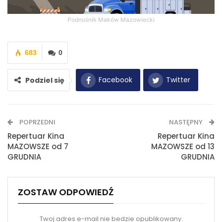
Podnośnik Maków Mazowiecki
683
0
Facebook
Twitter
Podziel się
WhatsApp
E-mail
POPRZEDNI
NASTĘPNY
Drukuj
Repertuar Kina
Repertuar Kina
MAZOWSZE od 7
MAZOWSZE od 13
GRUDNIA
GRUDNIA
ZOSTAW ODPOWIEDŹ
Twoj adres e-mail nie bedzie opublikowany.