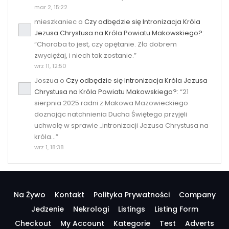
mar 2, 15:22
mieszkaniec
o
Czy odbędzie się Intronizacja Króla
Jezusa Chrystusa na Króla Powiatu Makowskiego?
:
“
Choroba to jest, czy opętanie. Zło dobrem
zwyciężaj, i niech tak zostanie.
”
wrz 11, 12:50
Joszua
o
Czy odbędzie się Intronizacja Króla Jezusa
Chrystusa na Króla Powiatu Makowskiego?
: “
21
sierpnia 2025 radni z Makowa Mazowieckiego
doznając natchnienia Ducha Świętego przyjęli
uchwałę w sprawie „intronizacji Jezusa Chrystusa na
króla…
”
wrz 1, 18:38
Na Żywo
Kontakt
Polityka Prywatności
Company
Jedzenie
Nekrologi
Listings
Listing Form
Checkout
My Account
Kategorie
Test
Adverts