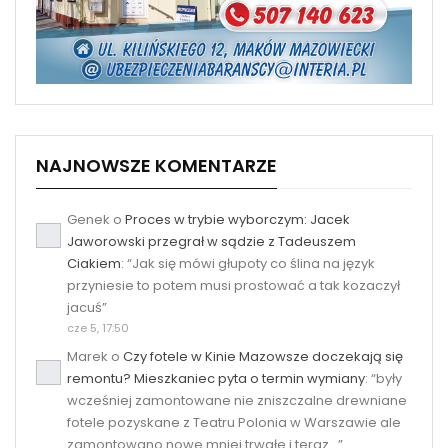
NAJNOWSZE KOMENTARZE
Genek
o
Proces w trybie wyborczym: Jacek
Jaworowski przegrał w sądzie z Tadeuszem
Ciakiem
: “
Jak się mówi głupoty co ślina na język
przyniesie to potem musi prostować a tak kozaczył
jacuś
”
cze 5, 17:50
Marek
o
Czy fotele w Kinie Mazowsze doczekają się
remontu? Mieszkaniec pyta o termin wymiany
: “
były
wcześniej zamontowane nie zniszczalne drewniane
fotele pozyskane z Teatru Polonia w Warszawie ale
zamontowano nowe mniej trwałe i teraz…
”