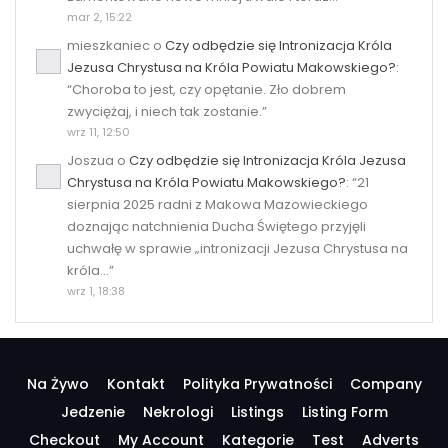
mar 2, 15:22
mieszkaniec
o
Czy odbędzie się Intronizacja Króla
Jezusa Chrystusa na Króla Powiatu Makowskiego?
:
“
Choroba to jest, czy opętanie. Zło dobrem
zwyciężaj, i niech tak zostanie.
”
wrz 11, 12:50
Joszua
o
Czy odbędzie się Intronizacja Króla Jezusa
Chrystusa na Króla Powiatu Makowskiego?
: “
21
sierpnia 2025 radni z Makowa Mazowieckiego
doznając natchnienia Ducha Świętego przyjęli
uchwałę w sprawie „intronizacji Jezusa Chrystusa na
króla…
”
wrz 1, 18:38
Na Żywo
Kontakt
Polityka Prywatności
Company
Jedzenie
Nekrologi
Listings
Listing Form
Checkout
My Account
Kategorie
Test
Adverts