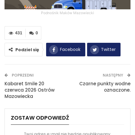
Podnośnik Maków Mazowiecki
431
0
Facebook
Twitter
Podziel się
WhatsApp
E-mail
POPRZEDNI
NASTĘPNY
Drukuj
Kabaret Smile 20
Czarne punkty wodne
czerwca 2026 Ostrów
oznaczone.
Mazowiecka
ZOSTAW ODPOWIEDŹ
Twoj adres e-mail nie bedzie opublikowany.