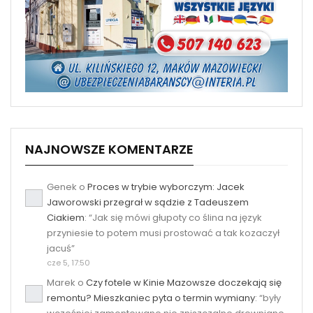
NAJNOWSZE KOMENTARZE
Genek
o
Proces w trybie wyborczym: Jacek
Jaworowski przegrał w sądzie z Tadeuszem
Ciakiem
: “
Jak się mówi głupoty co ślina na język
przyniesie to potem musi prostować a tak kozaczył
jacuś
”
cze 5, 17:50
Marek
o
Czy fotele w Kinie Mazowsze doczekają się
remontu? Mieszkaniec pyta o termin wymiany
: “
były