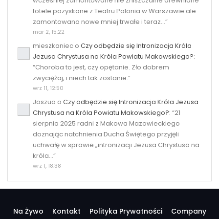
wcześniej zamontowane nie zniszczalne drewniane
fotele pozyskane z Teatru Polonia w Warszawie ale
zamontowano nowe mniej trwałe i teraz…
”
mar 2, 15:22
mieszkaniec
o
Czy odbędzie się Intronizacja Króla
Jezusa Chrystusa na Króla Powiatu Makowskiego?
:
“
Choroba to jest, czy opętanie. Zło dobrem
zwyciężaj, i niech tak zostanie.
”
wrz 11, 12:50
Joszua
o
Czy odbędzie się Intronizacja Króla Jezusa
Chrystusa na Króla Powiatu Makowskiego?
: “
21
sierpnia 2025 radni z Makowa Mazowieckiego
doznając natchnienia Ducha Świętego przyjęli
uchwałę w sprawie „intronizacji Jezusa Chrystusa na
króla…
”
wrz 1, 18:38
Na Żywo
Kontakt
Polityka Prywatności
Company