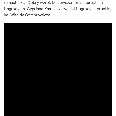
ramach akcji Dobry wzrok Mazowszan oraz laureatach
Nagrody im. Cypriana Kamila Norwida i Nagrody Literackiej
im. Witolda Gombrowicza.