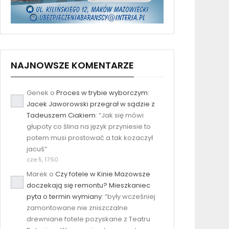
NAJNOWSZE KOMENTARZE
Genek
o
Proces w trybie wyborczym:
Jacek Jaworowski przegrał w sądzie z
Tadeuszem Ciakiem
: “
Jak się mówi
głupoty co ślina na język przyniesie to
potem musi prostować a tak kozaczył
jacuś
”
cze 5, 17:50
Marek
o
Czy fotele w Kinie Mazowsze
doczekają się remontu? Mieszkaniec
pyta o termin wymiany
: “
były wcześniej
zamontowane nie zniszczalne
drewniane fotele pozyskane z Teatru