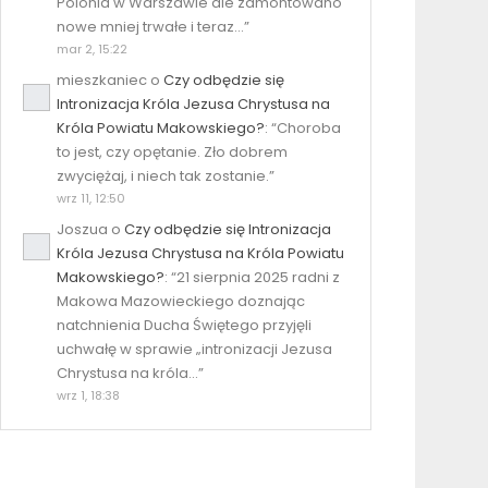
Polonia w Warszawie ale zamontowano
nowe mniej trwałe i teraz…
”
mar 2, 15:22
mieszkaniec
o
Czy odbędzie się
Intronizacja Króla Jezusa Chrystusa na
Króla Powiatu Makowskiego?
: “
Choroba
to jest, czy opętanie. Zło dobrem
zwyciężaj, i niech tak zostanie.
”
wrz 11, 12:50
Joszua
o
Czy odbędzie się Intronizacja
Króla Jezusa Chrystusa na Króla Powiatu
Makowskiego?
: “
21 sierpnia 2025 radni z
Makowa Mazowieckiego doznając
natchnienia Ducha Świętego przyjęli
uchwałę w sprawie „intronizacji Jezusa
Chrystusa na króla…
”
wrz 1, 18:38