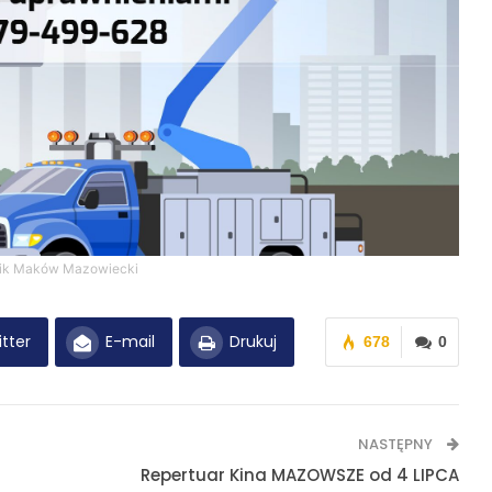
ik Maków Mazowiecki
tter
E-mail
Drukuj
678
0
NASTĘPNY
Repertuar Kina MAZOWSZE od 4 LIPCA