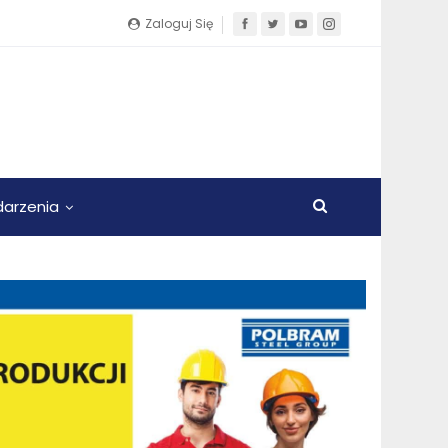
Zaloguj Się
arzenia