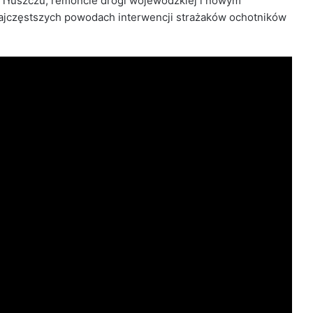
Tłuszczu, remoncie drogi wojewódzkiej i nowym
najczęstszych powodach interwencji strażaków ochotników