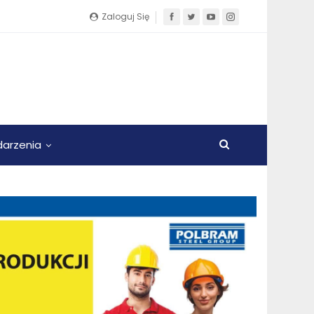
Zaloguj Się
arzenia