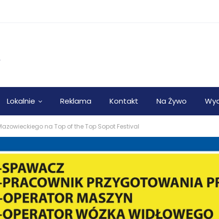
Lokalnie
Reklama
Kontakt
Na Żywo
Wyd
azowieckiego na Top of the Top Sopot Festival