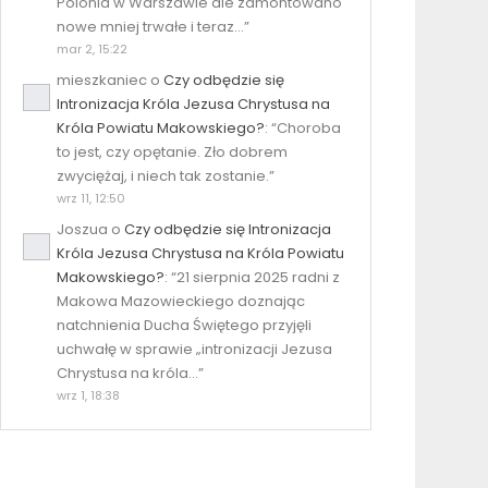
Polonia w Warszawie ale zamontowano
nowe mniej trwałe i teraz…
”
mar 2, 15:22
mieszkaniec
o
Czy odbędzie się
Intronizacja Króla Jezusa Chrystusa na
Króla Powiatu Makowskiego?
: “
Choroba
to jest, czy opętanie. Zło dobrem
zwyciężaj, i niech tak zostanie.
”
wrz 11, 12:50
Joszua
o
Czy odbędzie się Intronizacja
Króla Jezusa Chrystusa na Króla Powiatu
Makowskiego?
: “
21 sierpnia 2025 radni z
Makowa Mazowieckiego doznając
natchnienia Ducha Świętego przyjęli
uchwałę w sprawie „intronizacji Jezusa
Chrystusa na króla…
”
BaSx3wQQ_aem_z1E53zjiUsM189uZmLC3yg
wrz 1, 18:38