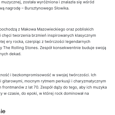
 muzycznej, została wyróżniona i znalazła się wśród
wą nagrodę – Bursztynowego Słowika.
e pochodzą z Makowa Mazowieckiego oraz pobliskich
 i chęci tworzenia brzmień inspirowanych klasycznym
otej ery rocka, czerpiąc z twórczości legendarnych
czy The Rolling Stones. Zespół konsekwentnie buduje swoją
nych dekad.
zność i bezkompromisowość w swojej twórczości. Ich
mi gitarowymi, mocnym rytmem perkusji i charyzmatycznym
 frontmanów z lat 70. Zespół dąży do tego, aby ich muzyka
zy w czasie, do epoki, w której rock dominował na
ie