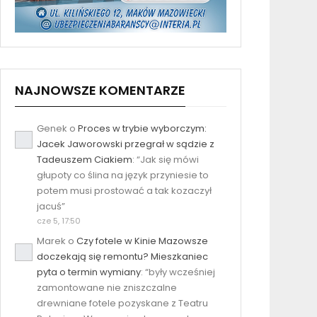
NAJNOWSZE KOMENTARZE
Genek
o
Proces w trybie wyborczym:
Jacek Jaworowski przegrał w sądzie z
Tadeuszem Ciakiem
: “
Jak się mówi
głupoty co ślina na język przyniesie to
potem musi prostować a tak kozaczył
jacuś
”
cze 5, 17:50
Marek
o
Czy fotele w Kinie Mazowsze
doczekają się remontu? Mieszkaniec
pyta o termin wymiany
: “
były wcześniej
zamontowane nie zniszczalne
drewniane fotele pozyskane z Teatru