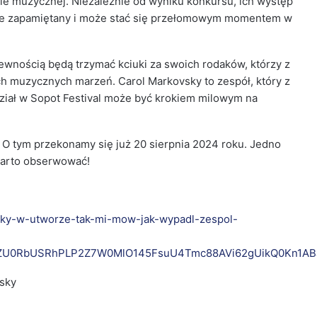
ie muzycznej. Niezależnie od wyniku konkursu, ich występ
anie zapamiętany i może stać się przełomowym momentem w
wnością będą trzymać kciuki za swoich rodaków, którzy z
ch muzycznych marzeń. Carol Markovsky to zespół, który z
dział w Sopot Festival może być krokiem milowym na
O tym przekonamy się już 20 sierpnia 2024 roku. Jedno
 warto obserwować!
ovsky-w-utworze-tak-mi-mow-jak-wypadl-zespol-
XZU0RbUSRhPLP2Z7W0MlO145FsuU4Tmc88AVi62gUikQ0Kn1A
vsky