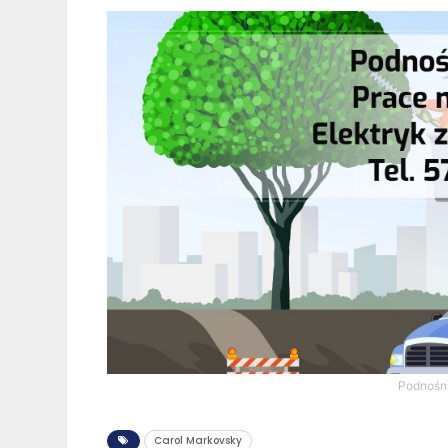
Podnośn
Carol Markovsky