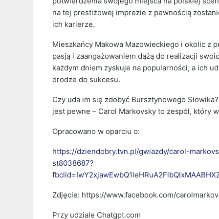
potwierdzenia swojego miejsca na polskiej scen
na tej prestiżowej imprezie z pewnością zost
ich karierze.
Mieszkańcy Makowa Mazowieckiego i okolic z pe
pasją i zaangażowaniem dążą do realizacji swoi
każdym dniem zyskuje na popularności, a ich u
drodze do sukcesu.
Czy uda im się zdobyć Bursztynowego Słowika? 
jest pewne – Carol Markovsky to zespół, który
Opracowano w oparciu o:
https://dziendobry.tvn.pl/gwiazdy/carol-mark
st8038687?
fbclid=IwY2xjawEwbQ1leHRuA2FlbQIxMAABH
Zdjęcie: https://www.facebook.com/carolmarko
Przy udziale Chatgpt.com