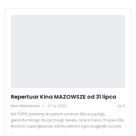
Repertuar Kina MAZOWSZE od 31 lipca
Kino Mazowsze
27 lip 2020
0
NA TOPIE Jesteśmy w samym centrum błyszczącego,
gwiazdorskiego muzycznego świata. Grace Davis (Tracee Ellis
Ross) to supergwiazda, której talent (i ego) osiągnęły szczyty.
…