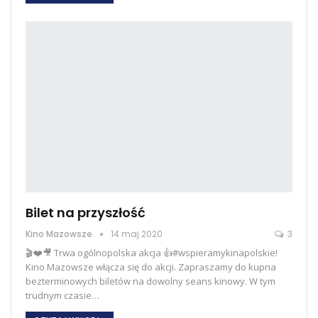
Bilet na przyszłość
Kino Mazowsze
14 maj 2020
3
🎬❤️🎥 Trwa ogólnopolska akcja 👍#wspieramykinapolskie!
Kino Mazowsze włącza się do akcji. Zapraszamy do kupna
bezterminowych biletów na dowolny seans kinowy. W tym
trudnym czasie…