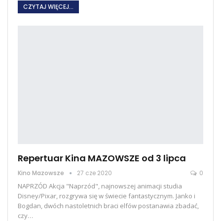
CZYTAJ WIĘCEJ...
Repertuar Kina MAZOWSZE od 3 lipca
Kino Mazowsze
27 cze 2020
0
NAPRZÓD Akcja "Naprzód", najnowszej animacji studia
Disney/Pixar, rozgrywa się w świecie fantastycznym. Janko i
Bogdan, dwóch nastoletnich braci elfów postanawia zbadać,
czy…