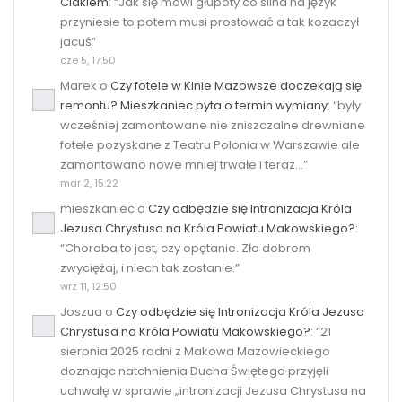
Ciakiem
: “
Jak się mówi głupoty co ślina na język
przyniesie to potem musi prostować a tak kozaczył
jacuś
”
cze 5, 17:50
Marek
o
Czy fotele w Kinie Mazowsze doczekają się
remontu? Mieszkaniec pyta o termin wymiany
: “
były
wcześniej zamontowane nie zniszczalne drewniane
fotele pozyskane z Teatru Polonia w Warszawie ale
zamontowano nowe mniej trwałe i teraz…
”
mar 2, 15:22
mieszkaniec
o
Czy odbędzie się Intronizacja Króla
Jezusa Chrystusa na Króla Powiatu Makowskiego?
:
“
Choroba to jest, czy opętanie. Zło dobrem
zwyciężaj, i niech tak zostanie.
”
wrz 11, 12:50
Joszua
o
Czy odbędzie się Intronizacja Króla Jezusa
Chrystusa na Króla Powiatu Makowskiego?
: “
21
sierpnia 2025 radni z Makowa Mazowieckiego
doznając natchnienia Ducha Świętego przyjęli
uchwałę w sprawie „intronizacji Jezusa Chrystusa na