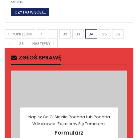
celem…
CZYTAJ WIĘCEJ...
POPRZEDNI
1
…
32
33
34
35
36
…
38
NASTĘPNY
ZGŁOŚ SPRAWĘ
Napisz Co Ci Się Nie Podoba Lub Podoba
W Makowie. Zajmiemy Się Tematem.
Formularz