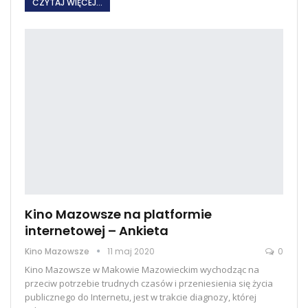
CZYTAJ WIĘCEJ...
Kino Mazowsze na platformie
internetowej – Ankieta
Kino Mazowsze
11 maj 2020
0
Kino Mazowsze w Makowie Mazowieckim wychodząc na
przeciw potrzebie trudnych czasów i przeniesienia się życia
publicznego do Internetu, jest w trakcie diagnozy, której